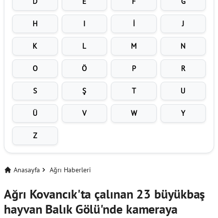
D
E
F
G
H
I
İ
J
K
L
M
N
O
Ö
P
R
S
Ş
T
U
Ü
V
W
Y
Z
Anasayfa
Ağrı Haberleri
Ağrı Kovancık'ta çalınan 23 büyükbaş
hayvan Balık Gölü'nde kameraya