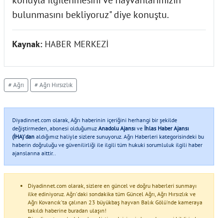
bulunmasını bekliyoruz" diye konuştu.
Kaynak:
HABER MERKEZİ
# Ağrı
# Ağrı Hırsızlık
Diyadinnet.com olarak, Ağrı haberinin içeriğini herhangi bir şekilde
değiştirmeden, abonesi olduğumuz
Anadolu Ajansı
ve
İhlas Haber Ajansı
(İHA)'dan
aldığımız haliyle sizlere sunuyoruz. Ağrı Haberleri kategorisindeki bu
haberin doğruluğu ve güvenilirliği ile ilgili tüm hukuki sorumluluk ilgili haber
ajanslarına aittir..
Diyadinnet.com olarak, sizlere en güncel ve doğru haberleri sunmayı
ilke ediniyoruz. Ağrı'daki sondakika tüm Güncel Ağrı, Ağrı Hırsızlık ve
Ağrı Kovancık'ta çalınan 23 büyükbaş hayvan Balık Gölü'nde kameraya
takıldı haberine buradan ulaşın!