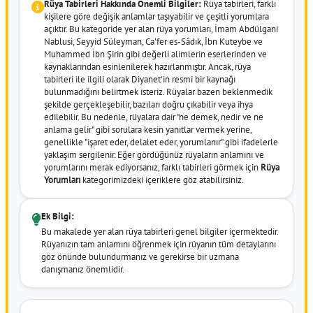
Rüya Tabirleri Hakkında Önemli Bilgiler:
Rüya tabirleri, farklı
kişilere göre değişik anlamlar taşıyabilir ve çeşitli yorumlara
açıktır. Bu kategoride yer alan rüya yorumları, İmam Abdülgani
Nablusi, Seyyid Süleyman, Ca'fer es-Sâdık, İbn Kuteybe ve
Muhammed İbn Şirin gibi değerli alimlerin eserlerinden ve
kaynaklarından esinlenilerek hazırlanmıştır. Ancak, rüya
tabirleri ile ilgili olarak Diyanet'in resmi bir kaynağı
bulunmadığını belirtmek isteriz. Rüyalar bazen beklenmedik
şekilde gerçekleşebilir, bazıları doğru çıkabilir veya ihya
edilebilir. Bu nedenle, rüyalara dair "ne demek, nedir ve ne
anlama gelir" gibi sorulara kesin yanıtlar vermek yerine,
genellikle "işaret eder, delalet eder, yorumlanır" gibi ifadelerle
yaklaşım sergilenir. Eğer gördüğünüz rüyaların anlamını ve
yorumlarını merak ediyorsanız, farklı tabirleri görmek için
Rüya
Yorumları
kategorimizdeki içeriklere göz atabilirsiniz.
Ek Bilgi:
Bu makalede yer alan rüya tabirleri genel bilgiler içermektedir.
Rüyanızın tam anlamını öğrenmek için rüyanın tüm detaylarını
göz önünde bulundurmanız ve gerekirse bir uzmana
danışmanız önemlidir.