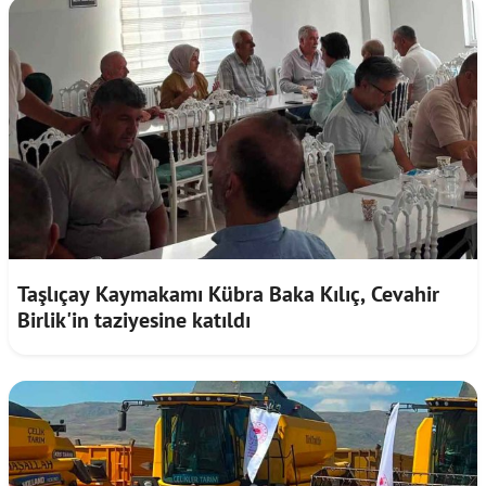
Taşlıçay Kaymakamı Kübra Baka Kılıç, Cevahir
Birlik'in taziyesine katıldı