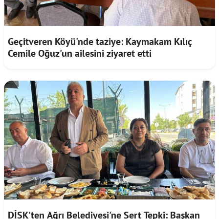
Geçitveren Köyü'nde taziye: Kaymakam Kılıç
Cemile Oğuz'un ailesini ziyaret etti
DİSK'ten Ağrı Belediyesi'ne Sert Tepki: Başkan