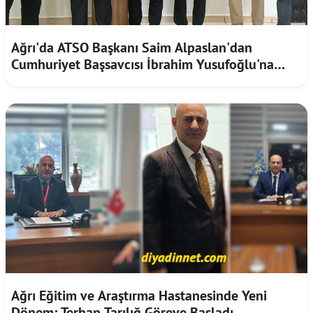
Ağrı'da ATSO Başkanı Saim Alpaslan'dan
Cumhuriyet Başsavcısı İbrahim Yusufoğlu'na
Ziyaret
Ağrı Eğitim ve Araştırma Hastanesinde Yeni
Dönem: Terhan Tarılığ Göreve Başladı