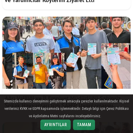
Ağrı Valiliği ve İl Emniyet Müdürlüğü Sahipsiz
Sitemizde kullanıcı deneyimini geliştirmek amacıyla çerezler kullanılmaktadır. Kişisel
Sokak Hayvanları İçin SAHİP Uygulamasını
verileriniz KVKK ve GDPR kapsamında işlenmektedir. Detaylı bilgi için Çerez Politikası
Tanıttı
ve Aydınlatma Metni sayfalarını inceleyebilirsiniz.
AYRINTILAR
TAMAM