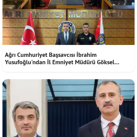
Ağrı Cumhuriyet Başsavcısı İbrahim
Yusufoğlu'ndan İl Emniyet Müdürü Göksel
Önder'e iadeiziyaret