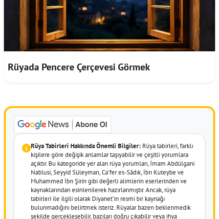
Rüyada Pencere Çerçevesi Görmek
Rüya Tabirleri Hakkında Önemli Bilgiler:
Rüya tabirleri, farklı
kişilere göre değişik anlamlar taşıyabilir ve çeşitli yorumlara
açıktır. Bu kategoride yer alan rüya yorumları, İmam Abdülgani
Nablusi, Seyyid Süleyman, Ca'fer es-Sâdık, İbn Kuteybe ve
Muhammed İbn Şirin gibi değerli alimlerin eserlerinden ve
kaynaklarından esinlenilerek hazırlanmıştır. Ancak, rüya
tabirleri ile ilgili olarak Diyanet'in resmi bir kaynağı
bulunmadığını belirtmek isteriz. Rüyalar bazen beklenmedik
şekilde gerçekleşebilir, bazıları doğru çıkabilir veya ihya