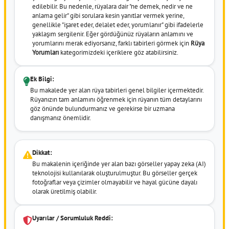
edilebilir. Bu nedenle, rüyalara dair "ne demek, nedir ve ne
anlama gelir" gibi sorulara kesin yanıtlar vermek yerine,
genellikle "işaret eder, delalet eder, yorumlanır" gibi ifadelerle
yaklaşım sergilenir. Eğer gördüğünüz rüyaların anlamını ve
yorumlarını merak ediyorsanız, farklı tabirleri görmek için
Rüya
Yorumları
kategorimizdeki içeriklere göz atabilirsiniz.
Ek Bilgi:
Bu makalede yer alan rüya tabirleri genel bilgiler içermektedir.
Rüyanızın tam anlamını öğrenmek için rüyanın tüm detaylarını
göz önünde bulundurmanız ve gerekirse bir uzmana
danışmanız önemlidir.
Dikkat:
Bu makalenin içeriğinde yer alan bazı görseller yapay zeka (AI)
teknolojisi kullanılarak oluşturulmuştur. Bu görseller gerçek
fotoğraflar veya çizimler olmayabilir ve hayal gücüne dayalı
olarak üretilmiş olabilir.
Uyarılar / Sorumluluk Reddi: