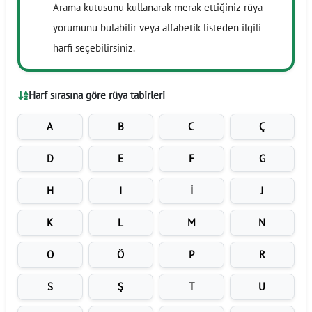
Arama kutusunu kullanarak merak ettiğiniz rüya
yorumunu bulabilir veya alfabetik listeden ilgili
harfi seçebilirsiniz.
Harf sırasına göre rüya tabirleri
A
B
C
Ç
D
E
F
G
H
I
İ
J
K
L
M
N
O
Ö
P
R
S
Ş
T
U