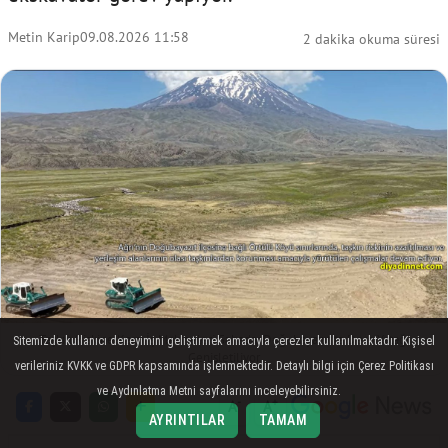
Metin Karip
09.08.2026 11:58
2 dakika okuma süresi
Taşkın Riskine Karşı İş Makineleri Sahada: Doğubayazıt'ta Dere Yatağı
Sitemizde kullanıcı deneyimini geliştirmek amacıyla çerezler kullanılmaktadır. Kişisel
Genişletiliyor
verileriniz KVKK ve GDPR kapsamında işlenmektedir. Detaylı bilgi için Çerez Politikası
ve Aydınlatma Metni sayfalarını inceleyebilirsiniz.
-
+
A
A
AYRINTILAR
TAMAM