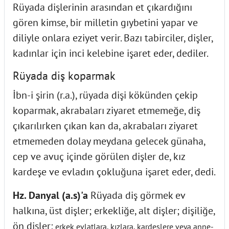
Rüyada dişlerinin arasından et çıkardığını
gören kimse, bir milletin gıybetini yapar ve
diliyle onlara eziyet verir. Bazı tabirciler, dişler,
kadınlar için inci kelebine işaret eder, dediler.
Rüyada diş koparmak
İbn-i şirin (r.a.), rüyada dişi kökünden çekip
koparmak, akrabaları ziyaret etmemeğe, diş
çıkarılırken çıkan kan da, akrabaları ziyaret
etmemeden dolay meydana gelecek günaha,
cep ve avuç içinde görülen dişler de, kız
kardeşe ve evladın çokluğuna işaret eder, dedi.
Hz. Danyal (a.s)'a
Rüyada diş görmek ev
halkına, üst dişler; erkekliğe, alt dişler; dişiliğe,
ön dişler;
erkek evlatlara, kızlara, kardeşlere veya anne-