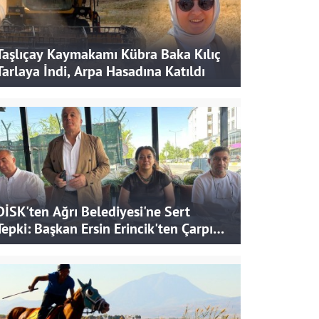
Taşlıçay Kaymakamı Kübra Baka Kılıç
Tarlaya İndi, Arpa Hasadına Katıldı
DİSK'ten Ağrı Belediyesi'ne Sert
Tepki: Başkan Ersin Erincik'ten Çarpıcı
İddialar