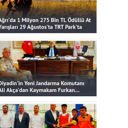
Ağrı'da 1 Milyon 275 Bin TL Ödüllü At
Yarışları 29 Ağustos'ta TRT Park'ta
Diyadin'in Yeni Jandarma Komutanı
Ali Akça'dan Kaymakam Furkan
Korkusuz'a Ziyaret