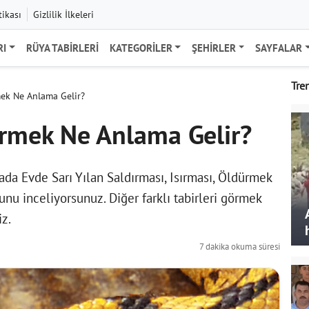
tikası
Gizlilik İlkeleri
RI
RÜYA TABIRLERI
KATEGORILER
ŞEHIRLER
SAYFALAR
Tre
ek Ne Anlama Gelir?
örmek Ne Anlama Gelir?
a Evde Sarı Yılan Saldırması, Isırması, Öldürmek
nu inceliyorsunuz. Diğer farklı tabirleri görmek
iz.
7 dakika okuma süresi