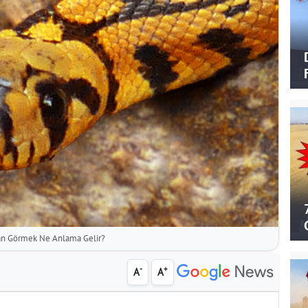
lan Görmek Ne Anlama Gelir?
-
+
A
A