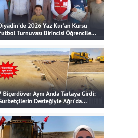
Diyadin'de 2026 Yaz Kur'an Kursu
Futbol Turnuvası Birincisi Öğrencilere
Hediye
7 Biçerdöver Aynı Anda Tarlaya Girdi:
Gurbetçilerin Desteğiyle Ağrı'da
Bereketli Hasat