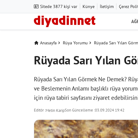
Sitede 3877 kişi var
Künye
İletişim
Çerez Poli
AĞ
Anasayfa
Rüya Yorumu
Rüyada Sarı Yılan Görm
Rüyada Sarı Yılan G
Rüyada Sarı Yılan Görmek Ne Demek? Rüyad
ve Beslemenin Anlamı başlıklı rüya yorumu
için
rüya tabiri
sayfasını ziyaret edebilirsin
Editör :
Son Güncelleme :
03.09.2024 19:42
Metin Karip