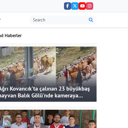
nd Haberler
Ağrı Kovancık'ta çalınan 23 büyükbaş
hayvan Balık Gölü'nde kameraya
takıldı