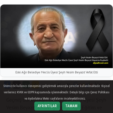
Eski Ağrı Belediye Meclis Üyesi Şeyh Vesim Beyazıt Vefat Etti
-
+
A
A
Sitemizde kullanıcı deneyimini geliştirmek amacıyla çerezler kullanılmaktadır. Kişisel
verileriniz KVKK ve GDPR kapsamında işlenmektedir. Detaylı bilgi için Çerez Politikası
Geçmiş dönem Ağrı Belediye Meclis Üyesi Şeyh
ve Aydınlatma Metni sayfalarını inceleyebilirsiniz.
AYRINTILAR
TAMAM
Vesim Beyazıt, tedavi gördüğü Ağrı Eğitim ve