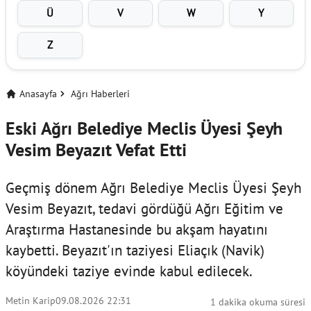
Ü
V
W
Y
Z
Anasayfa
Ağrı Haberleri
Eski Ağrı Belediye Meclis Üyesi Şeyh
Vesim Beyazıt Vefat Etti
Geçmiş dönem Ağrı Belediye Meclis Üyesi Şeyh
Vesim Beyazıt, tedavi gördüğü Ağrı Eğitim ve
Araştırma Hastanesinde bu akşam hayatını
kaybetti. Beyazıt'ın taziyesi Eliaçık (Navik)
köyündeki taziye evinde kabul edilecek.
Metin Karip
09.08.2026 22:31
1 dakika okuma süresi