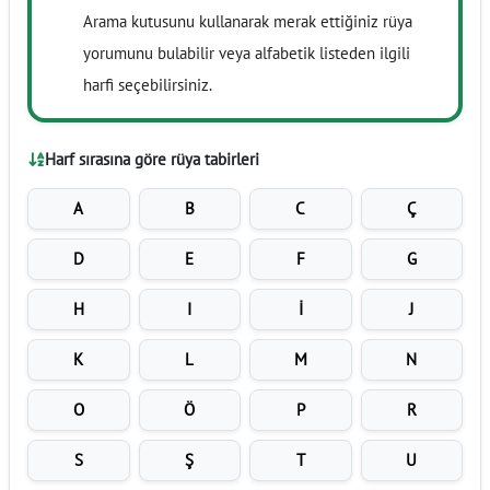
Arama kutusunu kullanarak merak ettiğiniz rüya
yorumunu bulabilir veya alfabetik listeden ilgili
harfi seçebilirsiniz.
Harf sırasına göre rüya tabirleri
A
B
C
Ç
D
E
F
G
H
I
İ
J
K
L
M
N
O
Ö
P
R
S
Ş
T
U