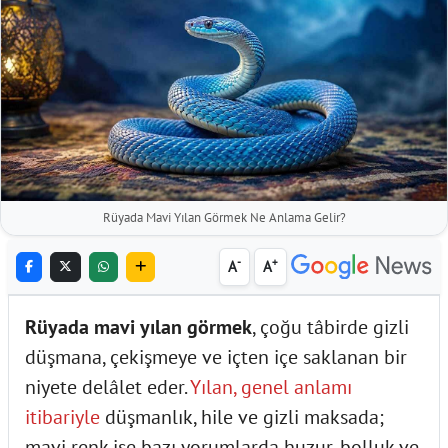
Rüyada Mavi Yılan Görmek Ne Anlama Gelir?
-
+
A
A
Rüyada mavi yılan görmek
, çoğu tâbirde gizli
düşmana, çekişmeye ve içten içe saklanan bir
niyete delâlet eder.
Yılan, genel anlamı
itibariyle
düşmanlık, hile ve gizli maksada;
mavi renk ise bazı yorumlarda huzur, bolluk ve