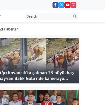
nd Haberler
Ağrı Kovancık'ta çalınan 23 büyükbaş
hayvan Balık Gölü'nde kameraya
takıldı