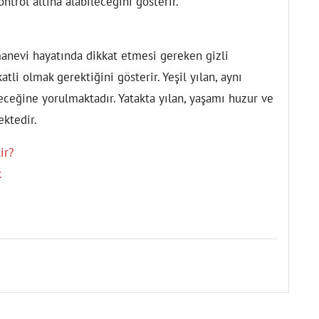
ntrol altına alabileceğini gösterir.
manevi hayatında dikkat etmesi gereken gizli
tli olmak gerektiğini gösterir. Yeşil yılan, aynı
leceğine yorulmaktadır. Yatakta yılan, yaşamı huzur ve
ktedir.
ir?
k