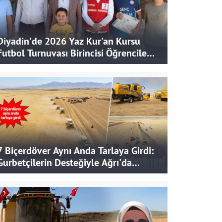
Diyadin'de 2026 Yaz Kur'an Kursu
Futbol Turnuvası Birincisi Öğrencilere
Hediye
7 Biçerdöver Aynı Anda Tarlaya Girdi:
Gurbetçilerin Desteğiyle Ağrı'da
Bereketli Hasat