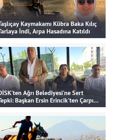
Taşlıçay Kaymakamı Kübra Baka Kılıç
Tarlaya İndi, Arpa Hasadına Katıldı
DİSK'ten Ağrı Belediyesi'ne Sert
Tepki: Başkan Ersin Erincik'ten Çarpıcı
İddialar