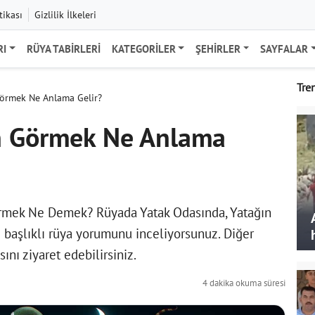
tikası
Gizlilik İlkeleri
RI
RÜYA TABIRLERI
KATEGORILER
ŞEHIRLER
SAYFALAR
Tre
Görmek Ne Anlama Gelir?
an Görmek Ne Anlama
örmek Ne Demek? Rüyada Yatak Odasında, Yatağın
 başlıklı rüya yorumunu inceliyorsunuz. Diğer
ını ziyaret edebilirsiniz.
4 dakika okuma süresi