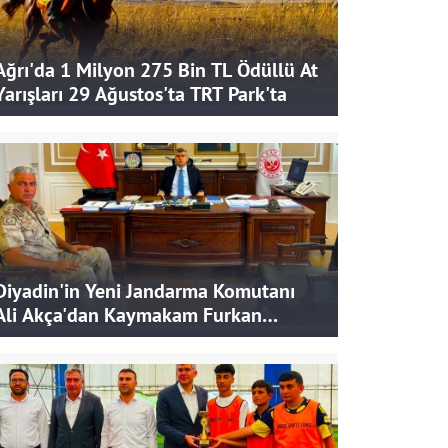
Ağrı'da 1 Milyon 275 Bin TL Ödüllü At
Yarışları 29 Ağustos'ta TRT Park'ta
Diyadin'in Yeni Jandarma Komutanı
Ali Akça'dan Kaymakam Furkan
Korkusuz'a Ziyaret