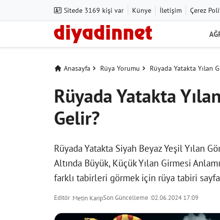
Sitede 3169 kişi var
Künye
İletişim
Çerez Poli
AĞ
Anasayfa
Rüya Yorumu
Rüyada Yatakta Yılan 
Rüyada Yatakta Yıl
Gelir?
Rüyada Yatakta Siyah Beyaz Yeşil Yılan G
Altında Büyük, Küçük Yılan Girmesi Anlamı
farklı tabirleri görmek için
rüya tabiri
sayfas
Editör :
Son Güncelleme :
02.06.2024 17:09
Metin Karip