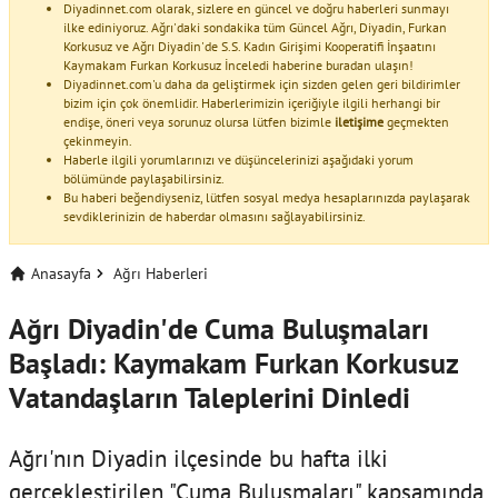
Diyadinnet.com olarak, sizlere en güncel ve doğru haberleri sunmayı
ilke ediniyoruz. Ağrı'daki sondakika tüm Güncel Ağrı, Diyadin, Furkan
Korkusuz ve Ağrı Diyadin'de S.S. Kadın Girişimi Kooperatifi İnşaatını
Kaymakam Furkan Korkusuz İnceledi haberine buradan ulaşın!
Diyadinnet.com'u daha da geliştirmek için sizden gelen geri bildirimler
bizim için çok önemlidir. Haberlerimizin içeriğiyle ilgili herhangi bir
endişe, öneri veya sorunuz olursa lütfen bizimle
iletişime
geçmekten
çekinmeyin.
Haberle ilgili yorumlarınızı ve düşüncelerinizi aşağıdaki yorum
bölümünde paylaşabilirsiniz.
Bu haberi beğendiyseniz, lütfen sosyal medya hesaplarınızda paylaşarak
sevdiklerinizin de haberdar olmasını sağlayabilirsiniz.
Anasayfa
Ağrı Haberleri
Ağrı Diyadin'de Cuma Buluşmaları
Başladı: Kaymakam Furkan Korkusuz
Vatandaşların Taleplerini Dinledi
Ağrı'nın Diyadin ilçesinde bu hafta ilki
gerçekleştirilen "Cuma Buluşmaları" kapsamında