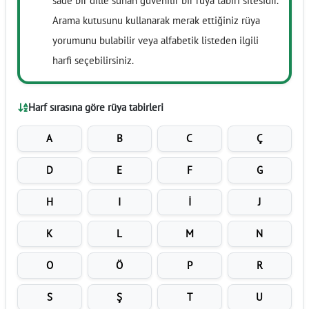
sade bir dille sunan güvenilir bir rüya tabiri sitesidir.
Arama kutusunu kullanarak merak ettiğiniz rüya
yorumunu bulabilir veya alfabetik listeden ilgili
harfi seçebilirsiniz.
Harf sırasına göre rüya tabirleri
A
B
C
Ç
D
E
F
G
H
I
İ
J
K
L
M
N
O
Ö
P
R
S
Ş
T
U