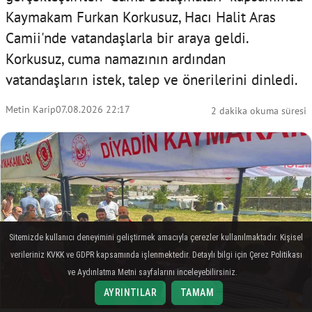
Kaymakam Furkan Korkusuz, Hacı Halit Aras
Camii'nde vatandaşlarla bir araya geldi.
Korkusuz, cuma namazının ardından
vatandaşların istek, talep ve önerilerini dinledi.
Metin Karip
07.08.2026 22:17
2 dakika okuma süresi
Sitemizde kullanıcı deneyimini geliştirmek amacıyla çerezler kullanılmaktadır. Kişisel
verileriniz KVKK ve GDPR kapsamında işlenmektedir. Detaylı bilgi için Çerez Politikası
ve Aydınlatma Metni sayfalarını inceleyebilirsiniz.
AYRINTILAR
TAMAM