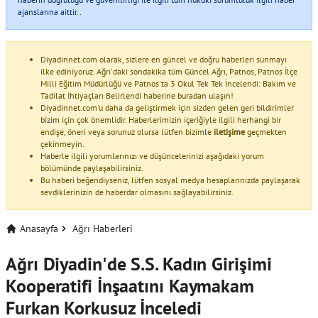
ajanslarına aittir..
Diyadinnet.com olarak, sizlere en güncel ve doğru haberleri sunmayı
ilke ediniyoruz. Ağrı'daki sondakika tüm Güncel Ağrı, Patnos, Patnos İlçe
Milli Eğitim Müdürlüğü ve Patnos'ta 3 Okul Tek Tek İncelendi: Bakım ve
Tadilat İhtiyaçları Belirlendi haberine buradan ulaşın!
Diyadinnet.com'u daha da geliştirmek için sizden gelen geri bildirimler
bizim için çok önemlidir. Haberlerimizin içeriğiyle ilgili herhangi bir
endişe, öneri veya sorunuz olursa lütfen bizimle
iletişime
geçmekten
çekinmeyin.
Haberle ilgili yorumlarınızı ve düşüncelerinizi aşağıdaki yorum
bölümünde paylaşabilirsiniz.
Bu haberi beğendiyseniz, lütfen sosyal medya hesaplarınızda paylaşarak
sevdiklerinizin de haberdar olmasını sağlayabilirsiniz.
Anasayfa
Ağrı Haberleri
Ağrı Diyadin'de S.S. Kadın Girişimi
Kooperatifi İnşaatını Kaymakam
Furkan Korkusuz İnceledi