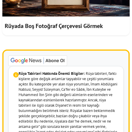
Rüyada Boş Fotoğraf Çerçevesi Görmek
Rüya Tabirleri Hakkında Önemli Bilgiler:
Rüya tabirleri, farklı
kişilere göre değişik anlamlar taşıyabilir ve çeşitli yorumlara
açıktır. Bu kategoride yer alan rüya yorumları, İmam Abdülgani
Nablusi, Seyyid Süleyman, Ca'fer es-Sâdık, İbn Kuteybe ve
Muhammed İbn Şirin gibi değerli alimlerin eserlerinden ve
kaynaklarından esinlenilerek hazırlanmıştır. Ancak, rüya
tabirleri ile ilgili olarak Diyanet'in resmi bir kaynağı
bulunmadığını belirtmek isteriz. Rüyalar bazen beklenmedik
şekilde gerçekleşebilir, bazıları doğru çıkabilir veya ihya
edilebilir. Bu nedenle, rüyalara dair "ne demek, nedir ve ne
anlama gelir" gibi sorulara kesin yanıtlar vermek yerine,
genellikle "işaret eder, delalet eder, yorumlanır" gibi ifadelerle