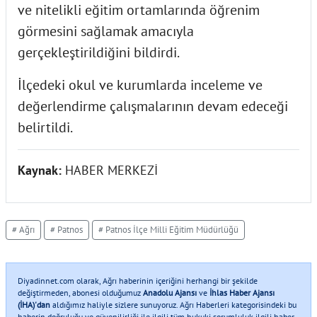
ve nitelikli eğitim ortamlarında öğrenim
görmesini sağlamak amacıyla
gerçekleştirildiğini bildirdi.
İlçedeki okul ve kurumlarda inceleme ve
değerlendirme çalışmalarının devam edeceği
belirtildi.
Kaynak:
HABER MERKEZİ
# Ağrı
# Patnos
# Patnos İlçe Milli Eğitim Müdürlüğü
Diyadinnet.com olarak, Ağrı haberinin içeriğini herhangi bir şekilde
değiştirmeden, abonesi olduğumuz
Anadolu Ajansı
ve
İhlas Haber Ajansı
(İHA)'dan
aldığımız haliyle sizlere sunuyoruz. Ağrı Haberleri kategorisindeki bu
haberin doğruluğu ve güvenilirliği ile ilgili tüm hukuki sorumluluk ilgili haber