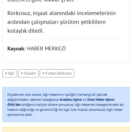
Korkusuz, inşaat alanındaki incelemelerinin
ardından çalışmaları yürüten yetkililere
kolaylık diledi.
Kaynak:
HABER MERKEZİ
# Ağrı
# Diyadin
# Furkan Korkusuz
Diyadinnet.com olarak, Ağrı haberinin içeriğini herhangi bir şekilde
değiştirmeden, abonesi olduğumuz
Anadolu Ajansı
ve
İhlas Haber Ajansı
(İHA)'dan
aldığımız haliyle sizlere sunuyoruz. Ağrı Haberleri kategorisindeki bu
haberin doğruluğu ve güvenilirliği ile ilgili tüm hukuki sorumluluk ilgili haber
ajanslarına aittir..