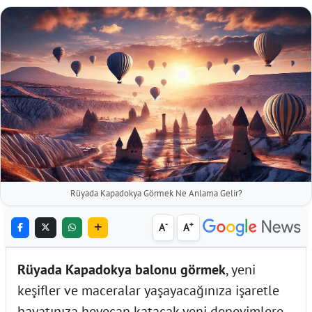
Rüyada Kapadokya Görmek Ne Anlama Gelir?
-
+
A
A
Rüyada Kapadokya balonu görmek
, yeni
keşifler ve maceralar yaşayacağınıza işaretle
hayatınıza heyecan katacak yeni deneyimlere