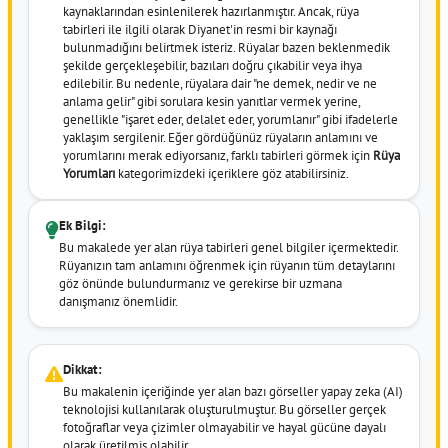
kaynaklarından esinlenilerek hazırlanmıştır. Ancak, rüya
tabirleri ile ilgili olarak Diyanet'in resmi bir kaynağı
bulunmadığını belirtmek isteriz. Rüyalar bazen beklenmedik
şekilde gerçekleşebilir, bazıları doğru çıkabilir veya ihya
edilebilir. Bu nedenle, rüyalara dair "ne demek, nedir ve ne
anlama gelir" gibi sorulara kesin yanıtlar vermek yerine,
genellikle "işaret eder, delalet eder, yorumlanır" gibi ifadelerle
yaklaşım sergilenir. Eğer gördüğünüz rüyaların anlamını ve
yorumlarını merak ediyorsanız, farklı tabirleri görmek için
Rüya
Yorumları
kategorimizdeki içeriklere göz atabilirsiniz.
Ek Bilgi:
Bu makalede yer alan rüya tabirleri genel bilgiler içermektedir.
Rüyanızın tam anlamını öğrenmek için rüyanın tüm detaylarını
göz önünde bulundurmanız ve gerekirse bir uzmana
danışmanız önemlidir.
Dikkat:
Bu makalenin içeriğinde yer alan bazı görseller yapay zeka (AI)
teknolojisi kullanılarak oluşturulmuştur. Bu görseller gerçek
fotoğraflar veya çizimler olmayabilir ve hayal gücüne dayalı
olarak üretilmiş olabilir.