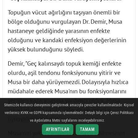
Topuğun vücut ağırlığını taşıyan önemli bir
bölge olduğunu vurgulayan Dr. Demir, Musa
hastaneye geldiğinde yarasının enfekte
olduğunu ve kandaki enfeksiyon değerlerinin
yüksek bulunduğunu söyledi.
Demir, "Geç kalınsaydı topuk kemiği enfekte
olurdu, aşil tendonu fonksiyonunu yitirir ve
Musa bir daha yürüyemezdi. Dolayısıyla hızlıca
müdahale ederek Musa'nın bu fonksiyonlarını
yeniden kazanmasına yardımcı olduk. Musa
Sitemizde kullanıcı deneyimini geliştirmek amacıyla çerezler kullanılmaktadır. Kişisel
arkadaşlarıyla okula gidecek ve oyunlar
verileriniz KVKK ve GDPR kapsamında işlenmektedir. Detaylı bilgi için Çerez Politikası
oynayabilecek." dedi.
ve Aydınlatma Metni sayfalarını inceleyebilirsiniz.
AYRINTILAR
TAMAM
Musa'nın yakın zamanda taburcu edilmesinin