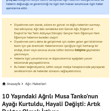
haberin doğruluğu ve güvenilirliği ile ilgili tüm hukuki sorumluluk ilgili haber
ajanslarına aittir..
Diyadinnet.com olarak, sizlere en güncel ve doğru haberleri sunmayı
ilke ediniyoruz. Ağrı'daki sondakika tüm Güncel Ağrı, Eleşkirt ve
Eleşkirt'te Yaz Tatili Atölyeye Dönüştü: Gençler Hem Öğreniyor Hem
Eğleniyor haberine buradan ulaşın!
Diyadinnet.com'u daha da geliştirmek için sizden gelen geri bildirimler
bizim için çok önemlidir. Haberlerimizin içeriğiyle ilgili herhangi bir
endişe, öneri veya sorunuz olursa lütfen bizimle
iletişime
geçmekten
çekinmeyin.
Haberle ilgili yorumlarınızı ve düşüncelerinizi aşağıdaki yorum
bölümünde paylaşabilirsiniz.
Bu haberi beğendiyseniz, lütfen sosyal medya hesaplarınızda paylaşarak
sevdiklerinizin de haberdar olmasını sağlayabilirsiniz.
Anasayfa
Ağrı Haberleri
10 Yaşındaki Ağrılı Musa Tanko'nun
Ayağı Kurtuldu, Hayali Değişti: Artık