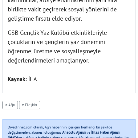
katılımcılar, atölye etkinliklerinin yanı sıra
birlikte vakit geçirerek sosyal yönlerini de
geliştirme fırsatı elde ediyor.
GSB Gençlik Yaz Kulübü etkinlikleriyle
çocukların ve gençlerin yaz dönemini
öğrenme, üretme ve sosyalleşmeyle
değerlendirmeleri amaçlanıyor.
Kaynak:
İHA
# Ağrı
# Eleşkirt
Diyadinnet.com olarak, Ağrı haberinin içeriğini herhangi bir şekilde
değiştirmeden, abonesi olduğumuz
Anadolu Ajansı
ve
İhlas Haber Ajansı
(İHA)'dan
aldığımız haliyle sizlere sunuyoruz. Ağrı Haberleri kategorisindeki bu