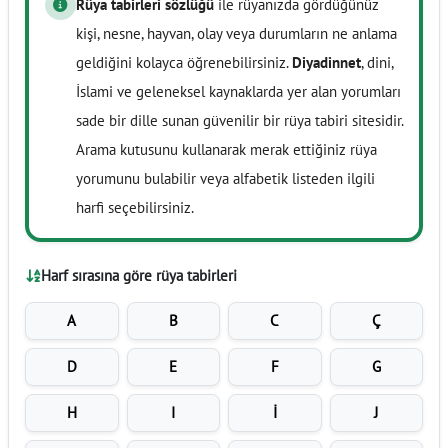
Rüya tabirleri sözlüğü
ile rüyanızda gördüğünüz
kişi, nesne, hayvan, olay veya durumların ne anlama
geldiğini kolayca öğrenebilirsiniz.
Diyadinnet
, dini,
İslami ve geleneksel kaynaklarda yer alan yorumları
sade bir dille sunan güvenilir bir rüya tabiri sitesidir.
Arama kutusunu kullanarak merak ettiğiniz rüya
yorumunu bulabilir veya alfabetik listeden ilgili
harfi seçebilirsiniz.
Harf sırasına göre rüya tabirleri
A
B
C
Ç
D
E
F
G
H
I
İ
J