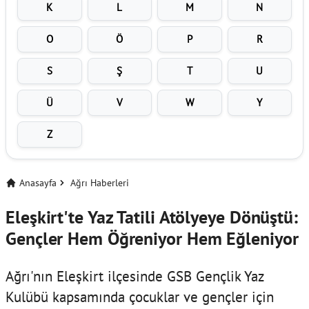
K
L
M
N
O
Ö
P
R
S
Ş
T
U
Ü
V
W
Y
Z
Anasayfa
Ağrı Haberleri
Eleşkirt'te Yaz Tatili Atölyeye Dönüştü:
Gençler Hem Öğreniyor Hem Eğleniyor
Ağrı'nın Eleşkirt ilçesinde GSB Gençlik Yaz
Kulübü kapsamında çocuklar ve gençler için