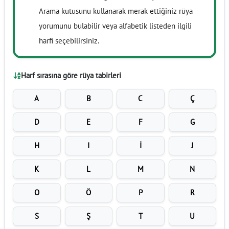
Arama kutusunu kullanarak merak ettiğiniz rüya
yorumunu bulabilir veya alfabetik listeden ilgili
harfi seçebilirsiniz.
Harf sırasına göre rüya tabirleri
A
B
C
Ç
D
E
F
G
H
I
İ
J
K
L
M
N
O
Ö
P
R
S
Ş
T
U