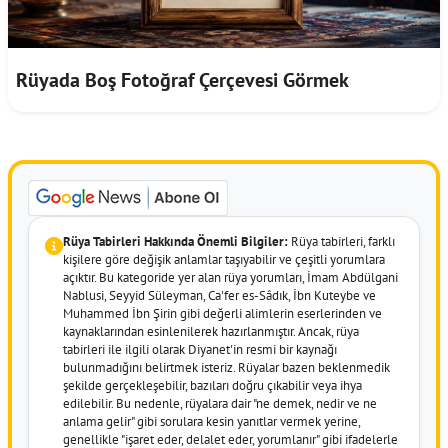
Rüyada Boş Fotoğraf Çerçevesi Görmek
Rüya Tabirleri Hakkında Önemli Bilgiler:
Rüya tabirleri, farklı
kişilere göre değişik anlamlar taşıyabilir ve çeşitli yorumlara
açıktır. Bu kategoride yer alan rüya yorumları, İmam Abdülgani
Nablusi, Seyyid Süleyman, Ca'fer es-Sâdık, İbn Kuteybe ve
Muhammed İbn Şirin gibi değerli alimlerin eserlerinden ve
kaynaklarından esinlenilerek hazırlanmıştır. Ancak, rüya
tabirleri ile ilgili olarak Diyanet'in resmi bir kaynağı
bulunmadığını belirtmek isteriz. Rüyalar bazen beklenmedik
şekilde gerçekleşebilir, bazıları doğru çıkabilir veya ihya
edilebilir. Bu nedenle, rüyalara dair "ne demek, nedir ve ne
anlama gelir" gibi sorulara kesin yanıtlar vermek yerine,
genellikle "işaret eder, delalet eder, yorumlanır" gibi ifadelerle