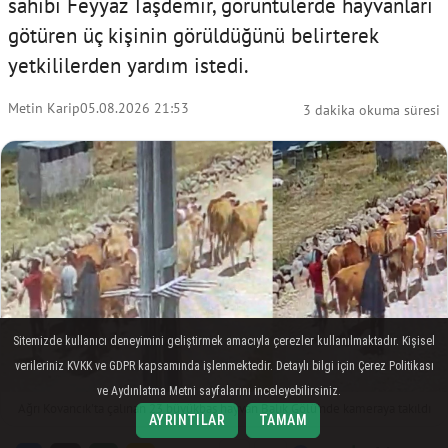
sahibi Feyyaz Taşdemir, görüntülerde hayvanları
götüren üç kişinin görüldüğünü belirterek
yetkililerden yardım istedi.
Metin Karip
05.08.2026 21:53
3 dakika okuma süresi
Sitemizde kullanıcı deneyimini geliştirmek amacıyla çerezler kullanılmaktadır. Kişisel
verileriniz KVKK ve GDPR kapsamında işlenmektedir. Detaylı bilgi için Çerez Politikası
ve Aydınlatma Metni sayfalarını inceleyebilirsiniz.
Ağrı Kovancık'ta çalınan 23 büyükbaş hayvan Balık Gölü'nde kameraya takıldı
AYRINTILAR
TAMAM