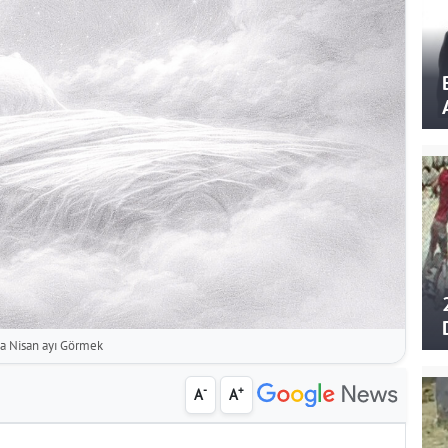
a Nisan ayı Görmek
-
+
A
A