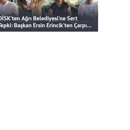
DİSK'ten Ağrı Belediyesi'ne Sert
Tepki: Başkan Ersin Erincik'ten Çarpıcı
İddialar