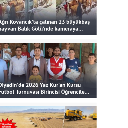
Ağrı Kovancık'ta çalınan 23 büyükbaş
hayvan Balık Gölü'nde kameraya
takıldı
Diyadin'de 2026 Yaz Kur'an Kursu
Futbol Turnuvası Birincisi Öğrencilere
Hediye