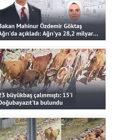
Bakan Mahinur Özdemir Göktaş
Ağrı'da açıkladı: Ağrı'ya 28,2 milyar
liralık yatırım ve destek sağlandı
23 büyükbaş çalınmıştı: 15'i
Doğubayazıt'ta bulundu