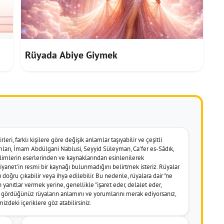
Rüyada Abiye Giymek
leri, farklı kişilere göre değişik anlamlar taşıyabilir ve çeşitli
umları, İmam Abdülgani Nablusi, Seyyid Süleyman, Ca'fer es-Sâdık,
imlerin eserlerinden ve kaynaklarından esinlenilerek
k Diyanet'in resmi bir kaynağı bulunmadığını belirtmek isteriz. Rüyalar
doğru çıkabilir veya ihya edilebilir. Bu nedenle, rüyalara dair "ne
 yanıtlar vermek yerine, genellikle "işaret eder, delalet eder,
er gördüğünüz rüyaların anlamını ve yorumlarını merak ediyorsanız,
izdeki içeriklere göz atabilirsiniz.