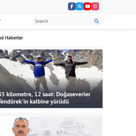
nd Haberler
35 kilometre, 12 saat: Doğaseverler
Tendürek'in kalbine yürüdü