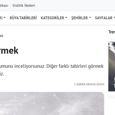
tikası
Gizlilik İlkeleri
RI
RÜYA TABIRLERI
KATEGORILER
ŞEHIRLER
SAYFALAR
Tre
ek
örmek
munu inceliyorsunuz. Diğer farklı tabirleri görmek
iz.
1 dakika okuma süresi