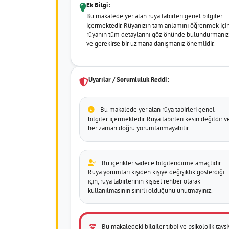
Ek Bilgi:
Bu makalede yer alan rüya tabirleri genel bilgiler
içermektedir. Rüyanızın tam anlamını öğrenmek içi
rüyanın tüm detaylarını göz önünde bulundurmanız
ve gerekirse bir uzmana danışmanız önemlidir.
Uyarılar / Sorumluluk Reddi:
Bu makalede yer alan rüya tabirleri genel
bilgiler içermektedir. Rüya tabirleri kesin değildir v
her zaman doğru yorumlanmayabilir.
Bu içerikler sadece bilgilendirme amaçlıdır.
Rüya yorumları kişiden kişiye değişiklik gösterdiği
için, rüya tabirlerinin kişisel rehber olarak
kullanılmasının sınırlı olduğunu unutmayınız.
Bu makaledeki bilgiler tıbbi ve psikolojik tavsi