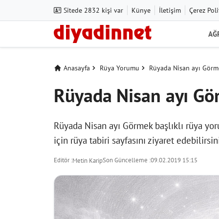
Sitede 2832 kişi var
Künye
İletişim
Çerez Poli
AĞ
Anasayfa
Rüya Yorumu
Rüyada Nisan ayı Görm
Rüyada Nisan ayı G
Rüyada Nisan ayı Görmek başlıklı rüya yoru
için
rüya tabiri
sayfasını ziyaret edebilirsin
Editör :
Son Güncelleme :
09.02.2019 15:15
Metin Karip