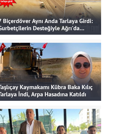
7 Biçerdöver Aynı Anda Tarlaya Girdi:
Gurbetçilerin Desteğiyle Ağrı'da
Bereketli Hasat
Taşlıçay Kaymakamı Kübra Baka Kılıç
Tarlaya İndi, Arpa Hasadına Katıldı