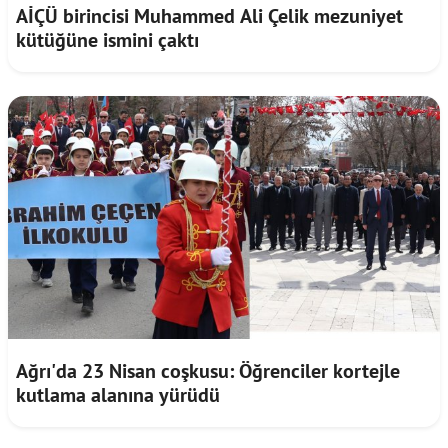
AİÇÜ birincisi Muhammed Ali Çelik mezuniyet
kütüğüne ismini çaktı
Ağrı'da 23 Nisan coşkusu: Öğrenciler kortejle
kutlama alanına yürüdü