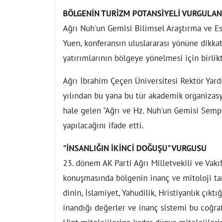
BÖLGENİN TURİZM POTANSİYELİ VURGULAN
Ağrı Nuh'un Gemisi Bilimsel Araştırma ve E
Yuen, konferansın uluslararası yönüne dikkat 
yatırımlarının bölgeye yönelmesi için birlikt
Ağrı İbrahim Çeçen Üniversitesi Rektör Yardı
yılından bu yana bu tür akademik organizasy
hale gelen "Ağrı ve Hz. Nuh'un Gemisi Semp
yapılacağını ifade etti.
"İNSANLIĞIN İKİNCİ DOĞUŞU" VURGUSU
23. dönem AK Parti Ağrı Milletvekili ve Vak
konuşmasında bölgenin inanç ve mitoloji tar
dinin, İslamiyet, Yahudilik, Hristiyanlık çık
inandığı değerler ve inanç sistemi bu coğra