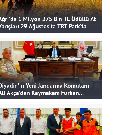
Ağrı'da 1 Milyon 275 Bin TL Ödüllü At
Yarışları 29 Ağustos'ta TRT Park'ta
Diyadin'in Yeni Jandarma Komutanı
Ali Akça'dan Kaymakam Furkan
Korkusuz'a Ziyaret