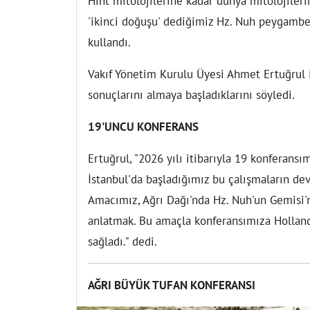
Hint mitolojilerine kadar dünya mitolojileri
'ikinci doğuşu' dediğimiz Hz. Nuh peygamberi
kullandı.
Vakıf Yönetim Kurulu Üyesi Ahmet Ertuğrul i
sonuçlarını almaya başladıklarını söyledi.
19'UNCU KONFERANS
Ertuğrul, "2026 yılı itibarıyla 19 konferans
İstanbul'da başladığımız bu çalışmaların dev
Amacımız, Ağrı Dağı'nda Hz. Nuh'un Gemisi'
anlatmak. Bu amaçla konferansımıza Holland
sağladı." dedi.
AĞRI BÜYÜK TUFAN KONFERANSI