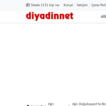
Sitede 2131 kişi var
Künye
İletişim
Çerez Poli
AĞ
Ağrı
Ağrı Doğubayazıt'ta Büy