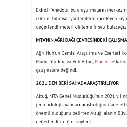
Ekinci, "Anadolu, bu araştırmaların merkezi
izlerini bilimsel yöntemlerle inceleyen kıym
değerlendirmeleri dinleme fırsatı bulacağız.
MTA'NIN AĞRI DAĞI ÇEVRESİNDEKİ ÇALIŞMA
Ağrı Nuh'un Gemisi Araştırma ve Eserleri K
Müdür Yardımcısı Veli Altuğ,
Maden
Tetkik v
çalışmalara değindi.
2021'DEN BERİ SAHADA ARAŞTIRILIYOR
Altuğ, MTA Genel Müdürlüğü'nün 2021 yılınd
jeomorfolojik yapıları araştırdığını ifade ett
önemli olduğunu belirten Altuğ, alanın Büyü
değerlendirildiğini söyledi.