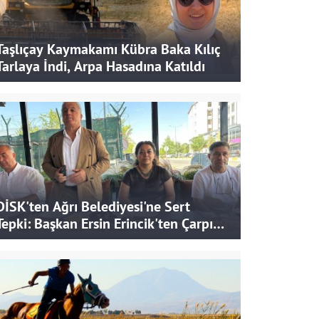
Taşlıçay Kaymakamı Kübra Baka Kılıç
Tarlaya İndi, Arpa Hasadına Katıldı
DİSK'ten Ağrı Belediyesi'ne Sert
Tepki: Başkan Ersin Erincik'ten Çarpıcı
İddialar