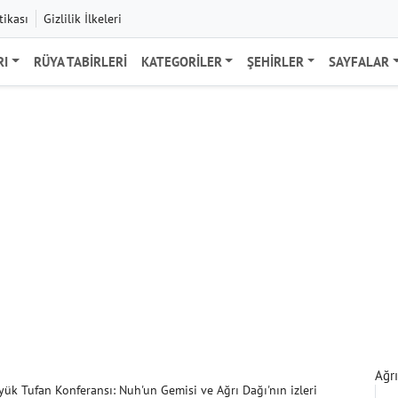
tikası
Gizlilik İlkeleri
RI
RÜYA TABIRLERI
KATEGORILER
ŞEHIRLER
SAYFALAR
Ağrı
ük Tufan Konferansı: Nuh'un Gemisi ve Ağrı Dağı'nın izleri