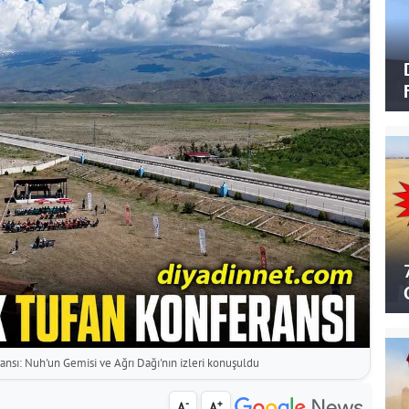
nsı: Nuh'un Gemisi ve Ağrı Dağı'nın izleri konuşuldu
-
+
A
A