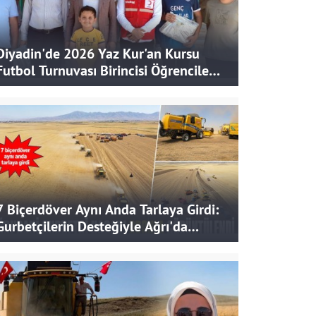
Diyadin'de 2026 Yaz Kur'an Kursu
Futbol Turnuvası Birincisi Öğrencilere
Hediye
7 Biçerdöver Aynı Anda Tarlaya Girdi:
Gurbetçilerin Desteğiyle Ağrı'da
Bereketli Hasat