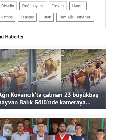
Diyadin
Doğubayazıt
Eleşkirt
Hamur
Patnos
Taşlıçay
Tutak
Tüm Ağrı Haberleri
nd Haberler
Ağrı Kovancık'ta çalınan 23 büyükbaş
hayvan Balık Gölü'nde kameraya
takıldı