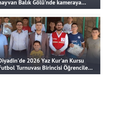
hayvan Balık Gölü'nde kameraya
takıldı
Diyadin'de 2026 Yaz Kur'an Kursu
Futbol Turnuvası Birincisi Öğrencilere
Hediye