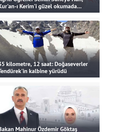
Kur'an-ı Kerim'i güzel okumada
Türkiye ikincisi oldu
35 kilometre, 12 saat: Doğaseverler
Tendürek'in kalbine yürüdü
Bakan Mahinur Özdemir Göktaş