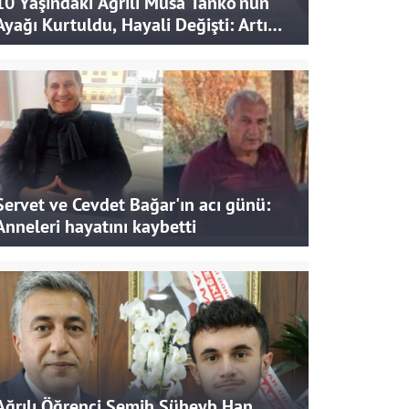
10 Yaşındaki Ağrılı Musa Tanko'nun
Ayağı Kurtuldu, Hayali Değişti: Artık
Doktor Olmak İstiyor
Servet ve Cevdet Bağar'ın acı günü:
Anneleri hayatını kaybetti
Ağrılı Öğrenci Semih Süheyb Han,