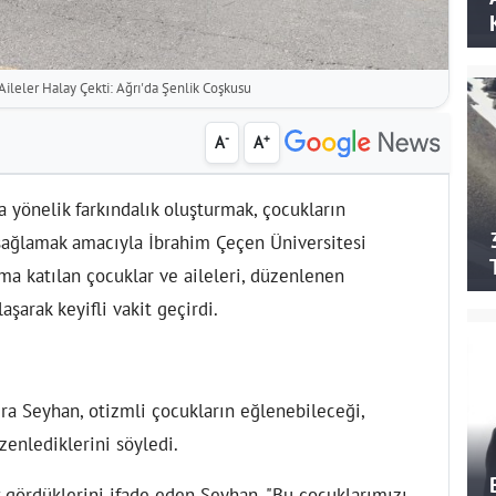
Aileler Halay Çekti: Ağrı'da Şenlik Coşkusu
-
+
A
A
a yönelik farkındalık oluşturmak, çocukların
 sağlamak amacıyla İbrahim Çeçen Üniversitesi
ama katılan çocuklar ve aileleri, düzenlenen
aşarak keyifli vakit geçirdi.
ra Seyhan, otizmli çocukların eğlenebileceği,
üzenlediklerini söyledi.
k gördüklerini ifade eden Seyhan, "Bu çocuklarımızı