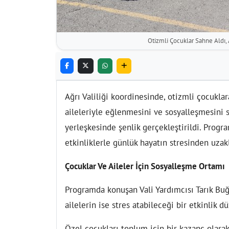
Otizmli Çocuklar Sahne Aldı, 
Ağrı Valiliği koordinesinde, otizmli çocuklar
aileleriyle eğlenmesini ve sosyalleşmesini
yerleşkesinde şenlik gerçekleştirildi. Progr
etkinliklerle günlük hayatın stresinden uzakl
Çocuklar Ve Aileler İçin Sosyalleşme Ortamı
Programda konuşan Vali Yardımcısı Tarık Buğ
ailelerin ise stres atabileceği bir etkinlik d
Özel çocukları toplum için bir kazanç olara