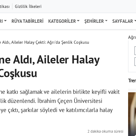
tikası
Gizlilik İlkeleri
RI
RÜYA TABIRLERI
KATEGORILER
ŞEHIRLER
SAYFALAR
Ağrı
Aldı, Aileler Halay Çekti: Ağrı'da Şenlik Coşkusu
e Aldı, Aileler Halay
 Coşkusu
Tre
e katkı sağlamak ve ailelerin birlikte keyifli vakit
ik düzenlendi. İbrahim Çeçen Üniversitesi
 çıktı, şarkılar söyledi ve katılımcılarla halay
2 dakika okuma süresi