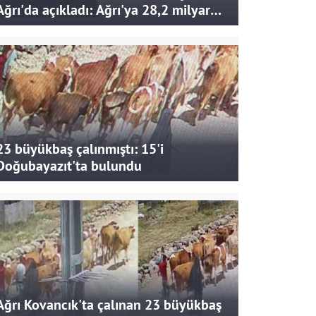
Ağrı'da açıkladı: Ağrı'ya 28,2 milyar
liralık yatırım ve destek sağlandı
23 büyükbaş çalınmıştı: 15'i
Doğubayazıt'ta bulundu
Ağrı Kovancık'ta çalınan 23 büyükbaş