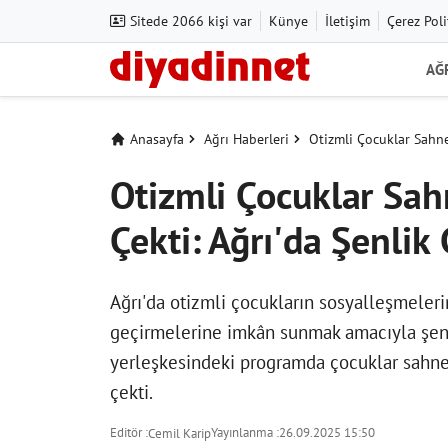
Sitede 2066 kişi var
Künye
İletişim
Çerez Poli
AĞ
Anasayfa
Ağrı Haberleri
Otizmli Çocuklar Sahne 
Otizmli Çocuklar Sahn
Çekti: Ağrı'da Şenlik
Ağrı'da otizmli çocukların sosyalleşmelerin
geçirmelerine imkân sunmak amacıyla şenl
yerleşkesindeki programda çocuklar sahneye
çekti.
Editör :
Yayınlanma :
26.09.2025 15:50
Cemil Karip