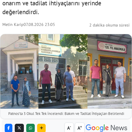
onarım ve tadilat ihtiyaçlarını yerinde
değerlendirdi.
Metin Karip
07.08.2026 23:05
2 dakika okuma süresi
Patnos'ta 3 Okul Tek Tek İncelendi: Bakım ve Tadilat İhtiyaçları Belirlendi
-
+
A
A