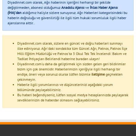
Diyadinnet.com olarak, Ağrı haberinin içeriğini herhangi bir şekilde
değiştirmeden, abonesi olduğumuz
Anadolu Ajansı
ve
İhlas Haber Ajansı
(İHA)'dan
aldığımız haliyle sizlere sunuyoruz. Ağrı Haberleri kategorisindeki bu
haberin doğruluğu ve güvenilirliği ile ilgili tüm hukuki sorumluluk ilgili haber
ajanslarına aittir..
Diyadinnet.com olarak, sizlere en güncel ve doğru haberleri sunmayı
ilke ediniyoruz. Ağrı'daki sondakika tüm Güncel Ağrı, Patnos, Patnos İlçe
Milli Eğitim Müdürlüğü ve Patnos'ta 3 Okul Tek Tek İncelendi: Bakım ve
Tadilat İhtiyaçları Belirlendi haberine buradan ulaşın!
Diyadinnet.com'u daha da geliştirmek için sizden gelen geri bildirimler
bizim için çok önemlidir. Haberlerimizin içeriğiyle ilgili herhangi bir
endişe, öneri veya sorunuz olursa lütfen bizimle
iletişime
geçmekten
çekinmeyin.
Haberle ilgili yorumlarınızı ve düşüncelerinizi aşağıdaki yorum
bölümünde paylaşabilirsiniz.
Bu haberi beğendiyseniz, lütfen sosyal medya hesaplarınızda paylaşarak
sevdiklerinizin de haberdar olmasını sağlayabilirsiniz.