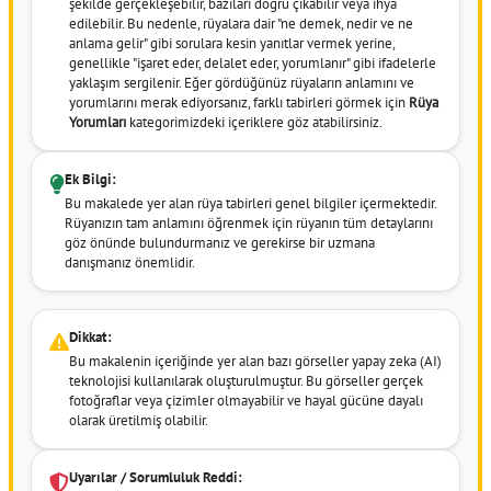
şekilde gerçekleşebilir, bazıları doğru çıkabilir veya ihya
edilebilir. Bu nedenle, rüyalara dair "ne demek, nedir ve ne
anlama gelir" gibi sorulara kesin yanıtlar vermek yerine,
genellikle "işaret eder, delalet eder, yorumlanır" gibi ifadelerle
yaklaşım sergilenir. Eğer gördüğünüz rüyaların anlamını ve
yorumlarını merak ediyorsanız, farklı tabirleri görmek için
Rüya
Yorumları
kategorimizdeki içeriklere göz atabilirsiniz.
Ek Bilgi:
Bu makalede yer alan rüya tabirleri genel bilgiler içermektedir.
Rüyanızın tam anlamını öğrenmek için rüyanın tüm detaylarını
göz önünde bulundurmanız ve gerekirse bir uzmana
danışmanız önemlidir.
Dikkat:
Bu makalenin içeriğinde yer alan bazı görseller yapay zeka (AI)
teknolojisi kullanılarak oluşturulmuştur. Bu görseller gerçek
fotoğraflar veya çizimler olmayabilir ve hayal gücüne dayalı
olarak üretilmiş olabilir.
Uyarılar / Sorumluluk Reddi: