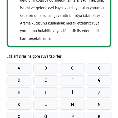
geldiğini kolayca öğrenebilirsiniz.
Diyadinnet
, dini,
İslami ve geleneksel kaynaklarda yer alan yorumları
sade bir dille sunan güvenilir bir rüya tabiri sitesidir.
Arama kutusunu kullanarak merak ettiğiniz rüya
yorumunu bulabilir veya alfabetik listeden ilgili
harfi seçebilirsiniz.
Harf sırasına göre rüya tabirleri
A
B
C
Ç
D
E
F
G
H
I
İ
J
K
L
M
N
O
Ö
P
R