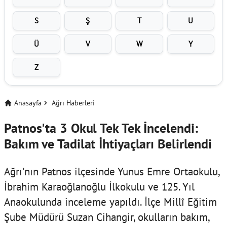
S
Ş
T
U
Ü
V
W
Y
Z
Anasayfa
Ağrı Haberleri
Patnos'ta 3 Okul Tek Tek İncelendi:
Bakım ve Tadilat İhtiyaçları Belirlendi
Ağrı'nın Patnos ilçesinde Yunus Emre Ortaokulu,
İbrahim Karaoğlanoğlu İlkokulu ve 125. Yıl
Anaokulunda inceleme yapıldı. İlçe Millî Eğitim
Şube Müdürü Suzan Cihangir, okulların bakım,