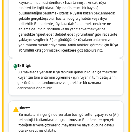
kaynaklarından esinlenilerek hazırlanmıştır. Ancak, rüya
tabirleri ile ilgili olarak Diyanet'in resmi bir kaynağı
bulunmadığını belirtmek isteriz. Rüyalar bazen beklenmedik
şekilde gerçekleşebilir, bazıları doğru çıkabilir veya ihya
edilebilir. Bu nedenle, rüyalara dair "ne demek, nedir ve ne
anlama gelir" gibi sorulara kesin yanıtlar vermek yerine,
genellikle "işaret eder, delalet eder, yorumlanır" gibi ifadelerle
yaklaşım sergilenir. Eğer gördüğünüz rüyaların anlamını ve
yorumlarını merak ediyorsanız, farklı tabirleri görmek için
Rüya
Yorumları
kategorimizdeki içeriklere göz atabilirsiniz.
Ek Bilgi:
Bu makalede yer alan rüya tabirleri genel bilgiler içermektedir.
Rüyanızın tam anlamını öğrenmek için rüyanın tüm detaylarını
göz önünde bulundurmanız ve gerekirse bir uzmana
danışmanız önemlidir.
Dikkat:
Bu makalenin içeriğinde yer alan bazı görseller yapay zeka (AI)
teknolojisi kullanılarak oluşturulmuştur. Bu görseller gerçek
fotoğraflar veya çizimler olmayabilir ve hayal gücüne dayalı
olarak üretilmiş olabilir.