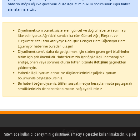
haberin doğruluğu ve güvenilirliği ile ilgili tüm hukuki sorumluluk ilgili haber
ajanslarına aittir..
Diyadinnet.com olarak, sizlere en güncel ve doğru haberleri sunmayı
ilke ediniyoruz. Ağrı'daki sondakika tüm Güncel Ağrı, Eleşkirt ve
Eleşkirt'te Yaz Tatili Atölyeye Dönüştü: Gençler Hem Öğreniyor Hem
Eğleniyor haberine buradan ulaşın!
Diyadinnet.com'u daha da geliştirmek için sizden gelen geri bildirimler
bizim için çok önemlidir. Haberlerimizin içeriğiyle ilgili herhangi bir
endişe, öneri veya sorunuz olursa lütfen bizimle
iletişime
geçmekten
çekinmeyin.
Haberle ilgili yorumlarınızı ve düşüncelerinizi aşağıdaki yorum
bölümünde paylaşabilirsiniz.
Bu haberi beğendiyseniz, lütfen sosyal medya hesaplarınızda paylaşarak
sevdiklerinizin de haberdar olmasını sağlayabilirsiniz.
Facebook
Twitter (X)
YouTube
Instagram
Sitemizde kullanıcı deneyimini geliştirmek amacıyla çerezler kullanılmaktadır. Kişisel