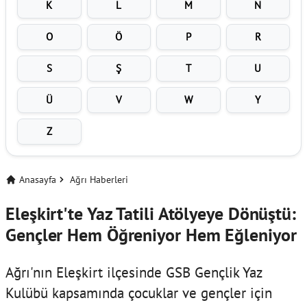
K
L
M
N
O
Ö
P
R
S
Ş
T
U
Ü
V
W
Y
Z
Anasayfa
Ağrı Haberleri
Eleşkirt'te Yaz Tatili Atölyeye Dönüştü:
Gençler Hem Öğreniyor Hem Eğleniyor
Ağrı'nın Eleşkirt ilçesinde GSB Gençlik Yaz
Kulübü kapsamında çocuklar ve gençler için