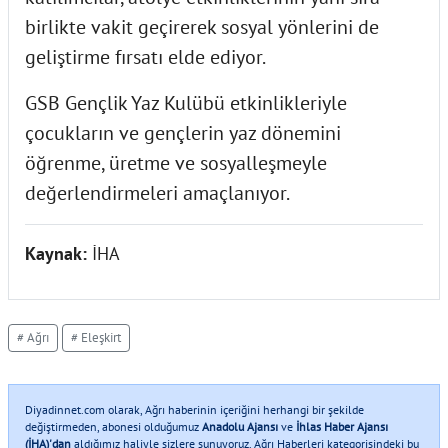
birlikte vakit geçirerek sosyal yönlerini de
geliştirme fırsatı elde ediyor.
GSB Gençlik Yaz Kulübü etkinlikleriyle
çocukların ve gençlerin yaz dönemini
öğrenme, üretme ve sosyalleşmeyle
değerlendirmeleri amaçlanıyor.
Kaynak:
İHA
# Ağrı
# Eleşkirt
Diyadinnet.com olarak, Ağrı haberinin içeriğini herhangi bir şekilde
değiştirmeden, abonesi olduğumuz
Anadolu Ajansı
ve
İhlas Haber Ajansı
(İHA)'dan
aldığımız haliyle sizlere sunuyoruz. Ağrı Haberleri kategorisindeki bu