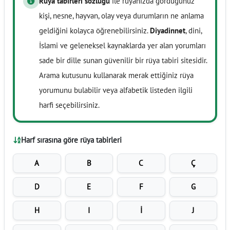
Rüya tabirleri sözlüğü
ile rüyanızda gördüğünüz
kişi, nesne, hayvan, olay veya durumların ne anlama
geldiğini kolayca öğrenebilirsiniz.
Diyadinnet
, dini,
İslami ve geleneksel kaynaklarda yer alan yorumları
sade bir dille sunan güvenilir bir rüya tabiri sitesidir.
Arama kutusunu kullanarak merak ettiğiniz rüya
yorumunu bulabilir veya alfabetik listeden ilgili
harfi seçebilirsiniz.
Harf sırasına göre rüya tabirleri
A
B
C
Ç
D
E
F
G
H
I
İ
J