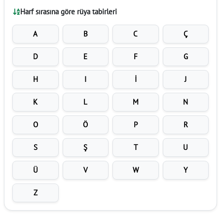
Harf sırasına göre rüya tabirleri
A
B
C
Ç
D
E
F
G
H
I
İ
J
K
L
M
N
O
Ö
P
R
S
Ş
T
U
Ü
V
W
Y
Z