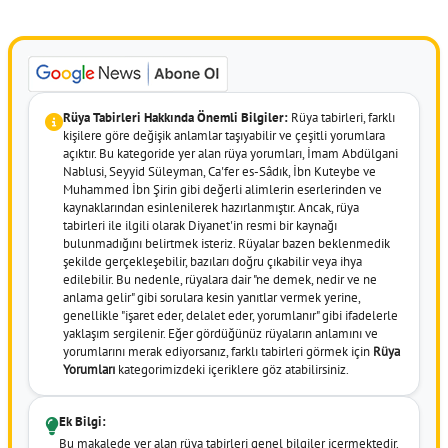
Rüya Tabirleri Hakkında Önemli Bilgiler:
Rüya tabirleri, farklı
kişilere göre değişik anlamlar taşıyabilir ve çeşitli yorumlara
açıktır. Bu kategoride yer alan rüya yorumları, İmam Abdülgani
Nablusi, Seyyid Süleyman, Ca'fer es-Sâdık, İbn Kuteybe ve
Muhammed İbn Şirin gibi değerli alimlerin eserlerinden ve
kaynaklarından esinlenilerek hazırlanmıştır. Ancak, rüya
tabirleri ile ilgili olarak Diyanet'in resmi bir kaynağı
bulunmadığını belirtmek isteriz. Rüyalar bazen beklenmedik
şekilde gerçekleşebilir, bazıları doğru çıkabilir veya ihya
edilebilir. Bu nedenle, rüyalara dair "ne demek, nedir ve ne
anlama gelir" gibi sorulara kesin yanıtlar vermek yerine,
genellikle "işaret eder, delalet eder, yorumlanır" gibi ifadelerle
yaklaşım sergilenir. Eğer gördüğünüz rüyaların anlamını ve
yorumlarını merak ediyorsanız, farklı tabirleri görmek için
Rüya
Yorumları
kategorimizdeki içeriklere göz atabilirsiniz.
Ek Bilgi:
Bu makalede yer alan rüya tabirleri genel bilgiler içermektedir.