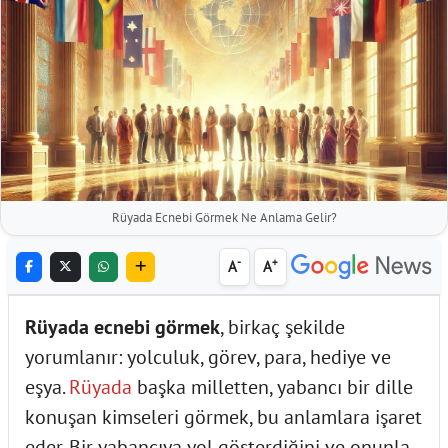
Rüyada Ecnebi Görmek Ne Anlama Gelir?
-
+
A
A
Rüyada ecnebi görmek
, birkaç şekilde
yorumlanır: yolculuk, görev, para, hediye ve
eşya.
Rüyada
başka milletten, yabancı bir dille
konuşan kimseleri görmek, bu anlamlara işaret
eder. Bir yabancıya yol gösterdiğini ve onunla