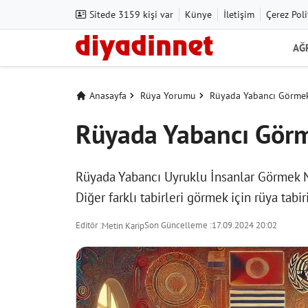
Sitede 3159 kişi var
Künye
İletişim
Çerez Poli
AĞ
Anasayfa
Rüya Yorumu
Rüyada Yabancı Görmek
Rüyada Yabancı Görm
Rüyada Yabancı Uyruklu İnsanlar Görmek N
Diğer farklı tabirleri görmek için
rüya tabir
Editör :
Son Güncelleme :
17.09.2024 20:02
Metin Karip