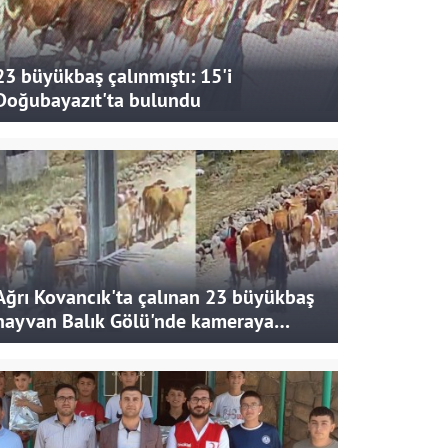
23 büyükbaş çalınmıştı: 15'i
Doğubayazıt'ta bulundu
Ağrı Kovancık'ta çalınan 23 büyükbaş
hayvan Balık Gölü'nde kameraya
takıldı