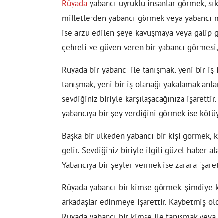
Rüyada
yabancı uyruklu insanlar görmek, sık
milletlerden yabancı görmek veya yabancı mi
ise arzu edilen şeye kavuşmaya veya galip 
çehreli ve güven veren bir yabancı görmesi, 
Rüyada bir yabancı ile tanışmak, yeni bir iş
tanışmak, yeni bir iş olanağı yakalamak anl
sevdiğiniz biriyle karşılaşacağınıza işaretti
yabancıya bir şey verdiğini görmek ise kötü
Başka bir ülkeden yabancı bir kişi görmek, k
gelir. Sevdiğiniz biriyle ilgili güzel haber a
Yabancıya bir şeyler vermek ise zarara işaret
Rüyada yabancı bir kimse görmek, şimdiye 
arkadaşlar edinmeye işarettir. Kaybetmiş old
Rüyada yabancı bir kimse ile tanışmak veya k