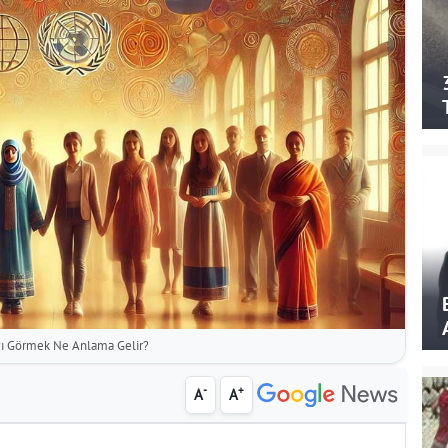
ı Görmek Ne Anlama Gelir?
-
+
A
A