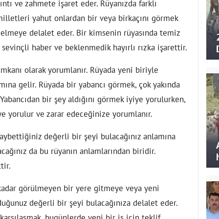
ıntı ve zahmete işaret eder. Rüyanızda farklı
lletleri yahut onlardan bir veya birkaçını görmek
gelmeye delalet eder. Bir kimsenin rüyasında temiz
sevinçli haber ve beklenmedik hayırlı rızka işarettir.
 imkanı olarak yorumlanır. Rüyada yeni biriyle
amına gelir. Rüyada bir yabancı görmek, çok yakında
r. Yabancıdan bir şey aldığını görmek iyiye yorulurken,
ye yorulur ve zarar edeceğinize yorumlanır.
aybettiğiniz değerli bir şeyi bulacağınız anlamına
lacağınız da bu rüyanın anlamlarından biridir.
tir.
kadar görülmeyen bir yere gitmeye veya yeni
uğunuz değerli bir şeyi bulacağınıza delalet eder.
arşılaşmak, bugünlerde yeni bir iş için teklif