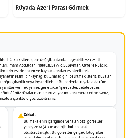
Rüyada Azeri Parası Görmek
leri, farklı kişilere göre değişik anlamlar taşıyabilir ve çeşitli
umları, İmam Abdülgani Nablusi, Seyyid Süleyman, Ca'fer es-Sâdık,
imlerin eserlerinden ve kaynaklarından esinlenilerek
k Diyanet'in resmi bir kaynağı bulunmadığını belirtmek isteriz. Rüyalar
doğru çıkabilir veya ihya edilebilir. Bu nedenle, rüyalara dair "ne
 yanıtlar vermek yerine, genellikle "işaret eder, delalet eder,
er gördüğünüz rüyaların anlamını ve yorumlarını merak ediyorsanız,
izdeki içeriklere göz atabilirsiniz.
Dikkat:
Bu makalenin içeriğinde yer alan bazı görseller
n
yapay zeka (AI) teknolojisi kullanılarak
oluşturulmuştur. Bu görseller gerçek fotoğraflar
veya çizimler olmayabilir ve hayal gücüne dayalı