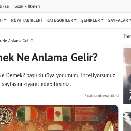
tikası
Gizlilik İlkeleri
RI
RÜYA TABIRLERI
KATEGORILER
ŞEHIRLER
SAYFALAR
Tre
 Ne Anlama Gelir?
ek Ne Anlama Gelir?
e Demek? başlıklı rüya yorumunu inceliyorsunuz.
i
sayfasını ziyaret edebilirsiniz.
2 dakika okuma süresi