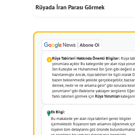
Rüyada İran Parası Görmek
Rüya Tabirleri Hakkında Önemli Bilgiler:
Rüya tabir
yorumlara açıktır. Bu kategoride yer alan rüya yor
İbn Kuteybe ve Muhammed İbn Şirin gibi değerli al
hazırlanmıştır. Ancak, rüya tabirleri ile ilgili olara
bazen beklenmedik şekilde gerçekleşebilir, bazıları 
demek, nedir ve ne anlama gelir" gibi sorulara kesin
yorumlanır" gibi ifadelerle yaklaşım sergilenir. Eğ
farklı tabirleri görmek için
Rüya Yorumları
kategorim
Ek Bilgi:
Bu makalede yer alan rüya tabirleri genel bilgiler
içermektedir. Rüyanızın tam anlamını öğrenmek içi
rüyanın tüm detaylarını göz önünde bulundurmanız
ve gerekirse bir uzmana danışmanız önemlidir.