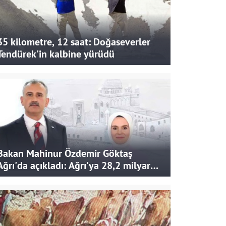
35 kilometre, 12 saat: Doğaseverler
Tendürek'in kalbine yürüdü
Bakan Mahinur Özdemir Göktaş
Ağrı'da açıkladı: Ağrı'ya 28,2 milyar
liralık yatırım ve destek sağlandı