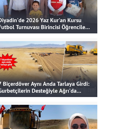
Diyadin'de 2026 Yaz Kur'an Kursu
Futbol Turnuvası Birincisi Öğrencilere
Hediye
7 Biçerdöver Aynı Anda Tarlaya Girdi:
Gurbetçilerin Desteğiyle Ağrı'da
Bereketli Hasat