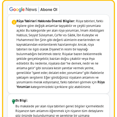
Rüya Tabirleri Hakkında Önemli Bilgiler:
Rüya tabirleri, farklı
kişilere göre değişik anlamlar taşıyabilir ve çeşitli yorumlara
açıktır. Bu kategoride yer alan rüya yorumları, İmam Abdülgani
Nablusi, Seyyid Süleyman, Ca'fer es-Sâdık, İbn Kuteybe ve
Muhammed İbn Şirin gibi değerli alimlerin eserlerinden ve
kaynaklarından esinlenilerek hazırlanmıştır. Ancak, rüya
tabirleri ile ilgili olarak Diyanet'in resmi bir kaynağı
bulunmadığını belirtmek isteriz. Rüyalar bazen beklenmedik
şekilde gerçekleşebilir, bazıları doğru çıkabilir veya ihya
edilebilir. Bu nedenle, rüyalara dair "ne demek, nedir ve ne
anlama gelir" gibi sorulara kesin yanıtlar vermek yerine,
genellikle "işaret eder, delalet eder, yorumlanır" gibi ifadelerle
yaklaşım sergilenir. Eğer gördüğünüz rüyaların anlamını ve
yorumlarını merak ediyorsanız, farklı tabirleri görmek için
Rüya
Yorumları
kategorimizdeki içeriklere göz atabilirsiniz.
Ek Bilgi:
Bu makalede yer alan rüya tabirleri genel bilgiler içermektedir.
Rüyanızın tam anlamını öğrenmek için rüyanın tüm detaylarını
göz önünde bulundurmanız ve gerekirse bir uzmana