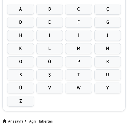
A
B
C
Ç
D
E
F
G
H
I
İ
J
K
L
M
N
O
Ö
P
R
S
Ş
T
U
Ü
V
W
Y
Z
Anasayfa
Ağrı Haberleri