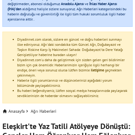
değiştirmeden, abonesi olduğumuz
Anadolu Ajansı
ve
İhlas Haber Ajansı
(İHA)'dan
aldığımız haliyle sizlere sunuyoruz. Ağrı Haberleri kategorisindeki bu
haberin doğruluğu ve güvenilirliği ile ilgili tüm hukuki sorumluluk ilgili haber
ajanslarına aittir..
Diyadinnet.com olarak, sizlere en güncel ve doğru haberleri sunmayı
ilke ediniyoruz. Ağrı'daki sondakika tüm Güncel Ağrı, Doğubayazıt ve
Taşkın Riskine Karşı İş Makineleri Sahada: Doğubayazıt'ta Dere Yatağı
Genişletiliyor haberine buradan ulaşın!
Diyadinnet.com'u daha da geliştirmek için sizden gelen geri bildirimler
bizim için çok önemlidir. Haberlerimizin içeriğiyle ilgili herhangi bir
endişe, öneri veya sorunuz olursa lütfen bizimle
iletişime
geçmekten
çekinmeyin.
Haberle ilgili yorumlarınızı ve düşüncelerinizi aşağıdaki yorum
bölümünde paylaşabilirsiniz.
Bu haberi beğendiyseniz, lütfen sosyal medya hesaplarınızda paylaşarak
sevdiklerinizin de haberdar olmasını sağlayabilirsiniz.
Anasayfa
Ağrı Haberleri
Eleşkirt'te Yaz Tatili Atölyeye Dönüştü: