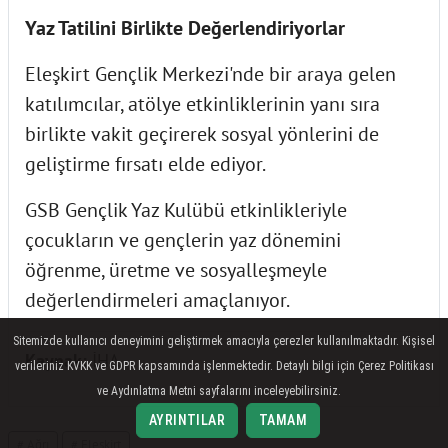
Yaz Tatilini Birlikte Değerlendiriyorlar
Eleşkirt Gençlik Merkezi'nde bir araya gelen
katılımcılar, atölye etkinliklerinin yanı sıra
birlikte vakit geçirerek sosyal yönlerini de
geliştirme fırsatı elde ediyor.
GSB Gençlik Yaz Kulübü etkinlikleriyle
çocukların ve gençlerin yaz dönemini
öğrenme, üretme ve sosyalleşmeyle
değerlendirmeleri amaçlanıyor.
Sitemizde kullanıcı deneyimini geliştirmek amacıyla çerezler kullanılmaktadır. Kişisel
Kaynak:
İHA
verileriniz KVKK ve GDPR kapsamında işlenmektedir. Detaylı bilgi için Çerez Politikası
ve Aydınlatma Metni sayfalarını inceleyebilirsiniz.
AYRINTILAR
TAMAM
# Ağrı
# Eleşkirt