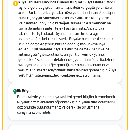
Rüya Tabirleri Hakkında Önemli Bilgiler:
Rüya tabirleri, farklı
kişilere göre değişik anlamlar taşıyabilir ve çeşitli yorumlara
açıktır. Bu kategoride yer alan rüya yorumları, İmam Abdülgani
Nablusi, Seyyid Süleyman, Ca'fer es-Sâdık, İbn Kuteybe ve
Muhammed İbn Şirin gibi değerli alimlerin eserlerinden ve
kaynaklarından esinlenilerek hazırlanmıştır. Ancak, rüya
tabirleri ile ilgili olarak Diyanet'in resmi bir kaynağı
bulunmadığını belirtmek isteriz. Rüyalar bazen beklenmedik
şekilde gerçekleşebilir, bazıları doğru çıkabilir veya ihya
edilebilir. Bu nedenle, rüyalara dair "ne demek, nedir ve ne
anlama gelir" gibi sorulara kesin yanıtlar vermek yerine,
genellikle "işaret eder, delalet eder, yorumlanır" gibi ifadelerle
yaklaşım sergilenir. Eğer gördüğünüz rüyaların anlamını ve
yorumlarını merak ediyorsanız, farklı tabirleri görmek için
Rüya
Yorumları
kategorimizdeki içeriklere göz atabilirsiniz.
Ek Bilgi:
Bu makalede yer alan rüya tabirleri genel bilgiler içermektedir.
Rüyanızın tam anlamını öğrenmek için rüyanın tüm detaylarını
göz önünde bulundurmanız ve gerekirse bir uzmana
danışmanız önemlidir.