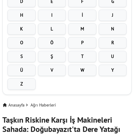
D
E
F
G
H
I
İ
J
K
L
M
N
O
Ö
P
R
S
Ş
T
U
Ü
V
W
Y
Z
Anasayfa
Ağrı Haberleri
Taşkın Riskine Karşı İş Makineleri
Sahada: Doğubayazıt'ta Dere Yatağı