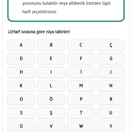
yorumunu bulabilir veya alfabetik listeden ilgili
harfi seçebilirsiniz.
Harf sırasına göre rüya tabirleri
A
B
C
Ç
D
E
F
G
H
I
İ
J
K
L
M
N
O
Ö
P
R
S
Ş
T
U
Ü
V
W
Y