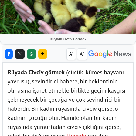
Rüyada Civciv Görmek
-
+
A
A
Rüyada Civciv görmek
(cücük, kümes hayvanı
yavrusu), sevindirici habere, bir beklentinin
olmasına işaret etmekle birlikte geçim kaygısı
çekmeyecek bir çocuğa ve çok sevindirici bir
haberdir. Bir kadın rüyasında civciv görse, o
kadının çocuğu olur. Hamile olan bir kadın
rüyasında yumurtadan civciv çıktığını görse,
rahat bir doğum yapar.
Rüyada
görülen