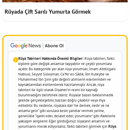
Rüyada Çift Sarılı Yumurta Görmek
Rüya Tabirleri Hakkında Önemli Bilgiler:
Rüya tabirleri, farklı
kişilere göre değişik anlamlar taşıyabilir ve çeşitli yorumlara
açıktır. Bu kategoride yer alan rüya yorumları, İmam Abdülgani
Nablusi, Seyyid Süleyman, Ca'fer es-Sâdık, İbn Kuteybe ve
Muhammed İbn Şirin gibi değerli alimlerin eserlerinden ve
kaynaklarından esinlenilerek hazırlanmıştır. Ancak, rüya
tabirleri ile ilgili olarak Diyanet'in resmi bir kaynağı
bulunmadığını belirtmek isteriz. Rüyalar bazen beklenmedik
şekilde gerçekleşebilir, bazıları doğru çıkabilir veya ihya
edilebilir. Bu nedenle, rüyalara dair "ne demek, nedir ve ne
anlama gelir" gibi sorulara kesin yanıtlar vermek yerine,
genellikle "işaret eder, delalet eder, yorumlanır" gibi ifadelerle
yaklaşım sergilenir. Eğer gördüğünüz rüyaların anlamını ve
yorumlarını merak ediyorsanız, farklı tabirleri görmek için
Rüya