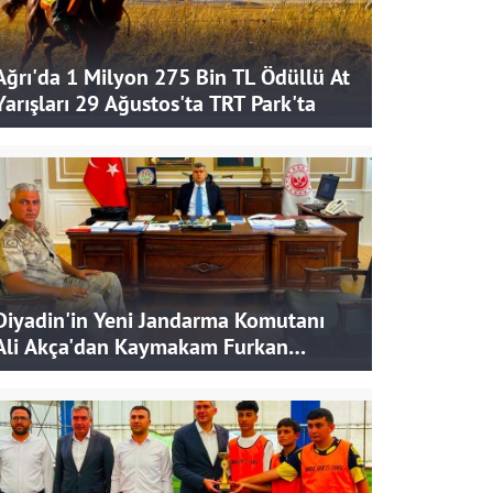
Ağrı'da 1 Milyon 275 Bin TL Ödüllü At
Yarışları 29 Ağustos'ta TRT Park'ta
Diyadin'in Yeni Jandarma Komutanı
Ali Akça'dan Kaymakam Furkan
Korkusuz'a Ziyaret