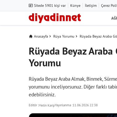
Sitede 5901 kişi var
Künye
İletişim
Çerez Poli
AĞ
Anasayfa
Rüya Yorumu
Rüyada Beyaz Araba Gö
Rüyada Beyaz Araba 
Yorumu
Rüyada Beyaz Araba Almak, Binmek, Sürme
yorumunu inceliyorsunuz. Diğer farklı tabi
edebilirsiniz.
Editör :
Yayınlanma :
11.06.2026 22:38
Metin Karip