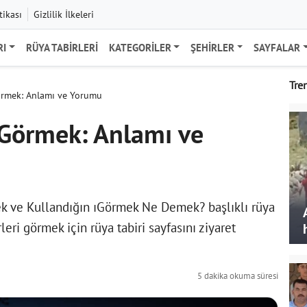
tikası
Gizlilik İlkeleri
RI
RÜYA TABIRLERI
KATEGORILER
ŞEHIRLER
SAYFALAR
Tre
rmek: Anlamı ve Yorumu
Görmek: Anlamı ve
k ve Kullandığın ıGörmek Ne Demek? başlıklı rüya
rleri görmek için
rüya tabiri
sayfasını ziyaret
5 dakika okuma süresi