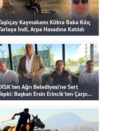
Taşlıçay Kaymakamı Kübra Baka Kılıç
Tarlaya İndi, Arpa Hasadına Katıldı
DİSK'ten Ağrı Belediyesi'ne Sert
Tepki: Başkan Ersin Erincik'ten Çarpıcı
İddialar