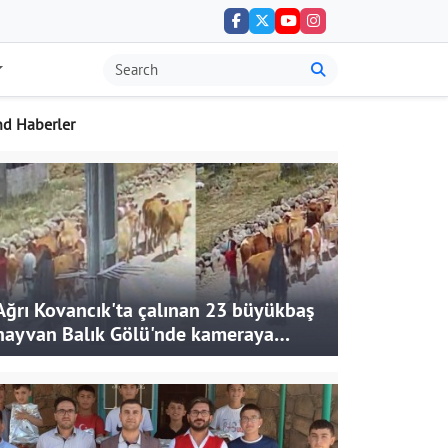
nd Haberler
Ağrı Kovancık'ta çalınan 23 büyükbaş
hayvan Balık Gölü'nde kameraya
takıldı