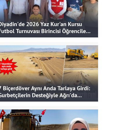
Diyadin'de 2026 Yaz Kur'an Kursu
Futbol Turnuvası Birincisi Öğrencilere
Hediye
7 Biçerdöver Aynı Anda Tarlaya Girdi:
Gurbetçilerin Desteğiyle Ağrı'da
Bereketli Hasat