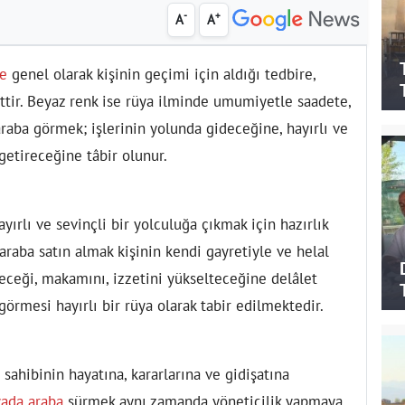
-
+
A
A
de
genel olarak kişinin geçimi için aldığı tedbire,
tir. Beyaz renk ise rüya ilminde umumiyetle saadete,
araba görmek; işlerinin yolunda gideceğine, hayırlı ve
getireceğine tâbir olunur.
yırlı ve sevinçli bir yolculuğa çıkmak için hazırlık
raba satın almak kişinin kendi gayretiyle ve helal
eceği, makamını, izzetini yükselteceğine delâlet
görmesi hayırlı bir rüya olarak tabir edilmektedir.
sahibinin hayatına, kararlarına ve gidişatına
ada araba
sürmek aynı zamanda yöneticilik yapmaya,