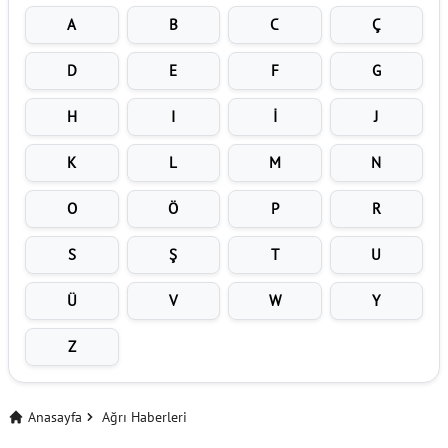
A
B
C
Ç
D
E
F
G
H
I
İ
J
K
L
M
N
O
Ö
P
R
S
Ş
T
U
Ü
V
W
Y
Z
Anasayfa
Ağrı Haberleri