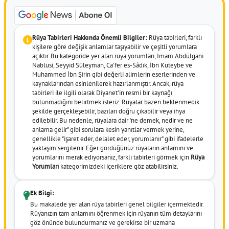
Rüya Tabirleri Hakkında Önemli Bilgiler:
Rüya tabirleri, farklı
kişilere göre değişik anlamlar taşıyabilir ve çeşitli yorumlara
açıktır. Bu kategoride yer alan rüya yorumları, İmam Abdülgani
Nablusi, Seyyid Süleyman, Ca'fer es-Sâdık, İbn Kuteybe ve
Muhammed İbn Şirin gibi değerli alimlerin eserlerinden ve
kaynaklarından esinlenilerek hazırlanmıştır. Ancak, rüya
tabirleri ile ilgili olarak Diyanet'in resmi bir kaynağı
bulunmadığını belirtmek isteriz. Rüyalar bazen beklenmedik
şekilde gerçekleşebilir, bazıları doğru çıkabilir veya ihya
edilebilir. Bu nedenle, rüyalara dair "ne demek, nedir ve ne
anlama gelir" gibi sorulara kesin yanıtlar vermek yerine,
genellikle "işaret eder, delalet eder, yorumlanır" gibi ifadelerle
yaklaşım sergilenir. Eğer gördüğünüz rüyaların anlamını ve
yorumlarını merak ediyorsanız, farklı tabirleri görmek için
Rüya
Yorumları
kategorimizdeki içeriklere göz atabilirsiniz.
Ek Bilgi:
Bu makalede yer alan rüya tabirleri genel bilgiler içermektedir.
Rüyanızın tam anlamını öğrenmek için rüyanın tüm detaylarını
göz önünde bulundurmanız ve gerekirse bir uzmana