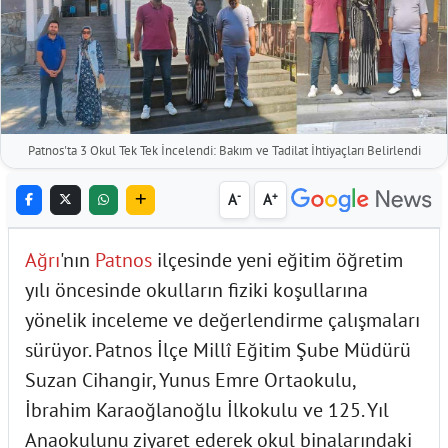
Patnos'ta 3 Okul Tek Tek İncelendi: Bakım ve Tadilat İhtiyaçları Belirlendi
-
+
A
A
Ağrı
'nın
Patnos
ilçesinde yeni eğitim öğretim
yılı öncesinde okulların fiziki koşullarına
yönelik inceleme ve değerlendirme çalışmaları
sürüyor. Patnos İlçe Millî Eğitim Şube Müdürü
Suzan Cihangir, Yunus Emre Ortaokulu,
İbrahim Karaoğlanoğlu İlkokulu ve 125. Yıl
Anaokulunu ziyaret ederek okul binalarındaki