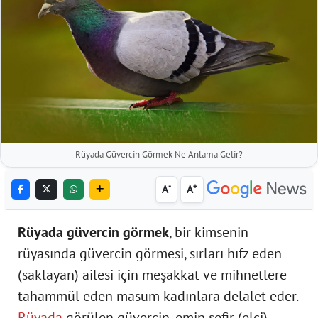
Rüyada Güvercin Görmek Ne Anlama Gelir?
-
+
A
A
Rüyada güvercin görmek
, bir kimsenin
rüyasında güvercin görmesi, sırları hıfz eden
(saklayan) ailesi için meşakkat ve mihnetlere
tahammül eden masum kadınlara delalet eder.
Rüyada
görülen güvercin, emin sefir (elçi),