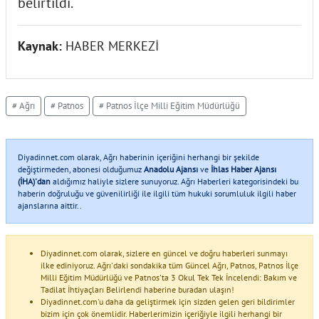
belirtildi.
Kaynak:
HABER MERKEZİ
# Ağrı
# Patnos
# Patnos İlçe Milli Eğitim Müdürlüğü
Diyadinnet.com olarak, Ağrı haberinin içeriğini herhangi bir şekilde
değiştirmeden, abonesi olduğumuz
Anadolu Ajansı
ve
İhlas Haber Ajansı
(İHA)'dan
aldığımız haliyle sizlere sunuyoruz. Ağrı Haberleri kategorisindeki bu
haberin doğruluğu ve güvenilirliği ile ilgili tüm hukuki sorumluluk ilgili haber
ajanslarına aittir..
Diyadinnet.com olarak, sizlere en güncel ve doğru haberleri sunmayı
ilke ediniyoruz. Ağrı'daki sondakika tüm Güncel Ağrı, Patnos, Patnos İlçe
Milli Eğitim Müdürlüğü ve Patnos'ta 3 Okul Tek Tek İncelendi: Bakım ve
Tadilat İhtiyaçları Belirlendi haberine buradan ulaşın!
Diyadinnet.com'u daha da geliştirmek için sizden gelen geri bildirimler
bizim için çok önemlidir. Haberlerimizin içeriğiyle ilgili herhangi bir