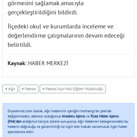
görmesini sağlamak amacıyla
gerçekleştirildiğini bildirdi.
İlçedeki okul ve kurumlarda inceleme ve
değerlendirme çalışmalarının devam edeceği
belirtildi.
Kaynak:
HABER MERKEZİ
# Ağrı
# Patnos
# Patnos İlçe Milli Eğitim Müdürlüğü
Diyadinnet.com olarak, Ağrı haberinin içeriğini herhangi bir şekilde
değiştirmeden, abonesi olduğumuz
Anadolu Ajansı
ve
İhlas Haber Ajansı
(İHA)'dan
aldığımız haliyle sizlere sunuyoruz. Ağrı Haberleri kategorisindeki bu
haberin doğruluğu ve güvenilirliği ile ilgili tüm hukuki sorumluluk ilgili haber
ajanslarına aittir..