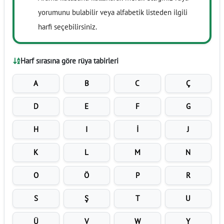
yorumunu bulabilir veya alfabetik listeden ilgili
harfi seçebilirsiniz.
Harf sırasına göre rüya tabirleri
A
B
C
Ç
D
E
F
G
H
I
İ
J
K
L
M
N
O
Ö
P
R
S
Ş
T
U
Ü
V
W
Y