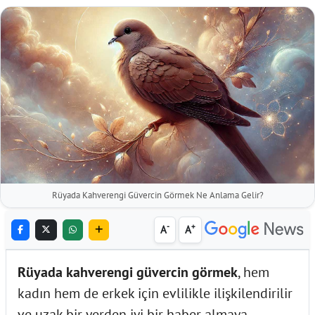
Rüyada Kahverengi Güvercin Görmek Ne Anlama Gelir?
-
+
A
A
Rüyada kahverengi güvercin görmek
, hem
kadın hem de erkek için evlilikle ilişkilendirilir
ve uzak bir yerden iyi bir haber almaya