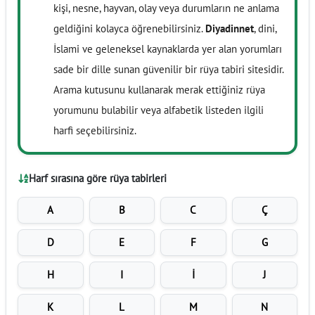
kişi, nesne, hayvan, olay veya durumların ne anlama
geldiğini kolayca öğrenebilirsiniz.
Diyadinnet
, dini,
İslami ve geleneksel kaynaklarda yer alan yorumları
sade bir dille sunan güvenilir bir rüya tabiri sitesidir.
Arama kutusunu kullanarak merak ettiğiniz rüya
yorumunu bulabilir veya alfabetik listeden ilgili
harfi seçebilirsiniz.
Harf sırasına göre rüya tabirleri
A
B
C
Ç
D
E
F
G
H
I
İ
J
K
L
M
N