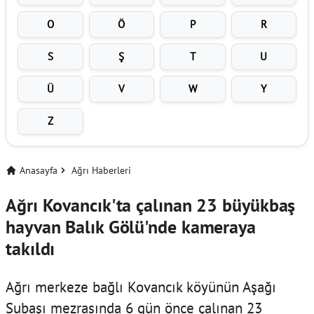
O
Ö
P
R
S
Ş
T
U
Ü
V
W
Y
Z
Anasayfa
Ağrı Haberleri
Ağrı Kovancık'ta çalınan 23 büyükbaş
hayvan Balık Gölü'nde kameraya
takıldı
Ağrı merkeze bağlı Kovancık köyünün Aşağı
Subaşı mezrasında 6 gün önce çalınan 23