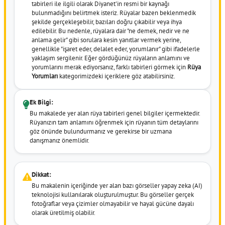
tabirleri ile ilgili olarak Diyanet'in resmi bir kaynağı
bulunmadığını belirtmek isteriz. Rüyalar bazen beklenmedik
şekilde gerçekleşebilir, bazıları doğru çıkabilir veya ihya
edilebilir. Bu nedenle, rüyalara dair "ne demek, nedir ve ne
anlama gelir" gibi sorulara kesin yanıtlar vermek yerine,
genellikle "işaret eder, delalet eder, yorumlanır" gibi ifadelerle
yaklaşım sergilenir. Eğer gördüğünüz rüyaların anlamını ve
yorumlarını merak ediyorsanız, farklı tabirleri görmek için
Rüya
Yorumları
kategorimizdeki içeriklere göz atabilirsiniz.
Ek Bilgi:
Bu makalede yer alan rüya tabirleri genel bilgiler içermektedir.
Rüyanızın tam anlamını öğrenmek için rüyanın tüm detaylarını
göz önünde bulundurmanız ve gerekirse bir uzmana
danışmanız önemlidir.
Dikkat:
Bu makalenin içeriğinde yer alan bazı görseller yapay zeka (AI)
teknolojisi kullanılarak oluşturulmuştur. Bu görseller gerçek
fotoğraflar veya çizimler olmayabilir ve hayal gücüne dayalı
olarak üretilmiş olabilir.