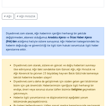
# Ağrı
# Ağrı Hırsızlık
Diyadinnet.com olarak, Ağrı haberinin içeriğini herhangi bir şekilde
değiştirmeden, abonesi olduğumuz
Anadolu Ajansı
ve
İhlas Haber Ajansı
(İHA)'dan
aldığımız haliyle sizlere sunuyoruz. Ağrı Haberleri kategorisindeki bu
haberin doğruluğu ve güvenilirliği ile ilgili tüm hukuki sorumluluk ilgili haber
ajanslarına aittir..
Diyadinnet.com olarak, sizlere en güncel ve doğru haberleri sunmayı
ilke ediniyoruz. Ağrı'daki sondakika tüm Güncel Ağrı, Ağrı Hırsızlık ve
Ağrı Kovancık'ta çalınan 23 büyükbaş hayvan Balık Gölü'nde kameraya
takıldı haberine buradan ulaşın!
Diyadinnet.com'u daha da geliştirmek için sizden gelen geri bildirimler
bizim için çok önemlidir. Haberlerimizin içeriğiyle ilgili herhangi bir
endişe, öneri veya sorunuz olursa lütfen bizimle
iletişime
geçmekten
çekinmeyin.
Haberle ilgili yorumlarınızı ve düşüncelerinizi aşağıdaki yorum
bölümünde paylaşabilirsiniz.
Bu haberi beğendiyseniz, lütfen sosyal medya hesaplarınızda paylaşarak