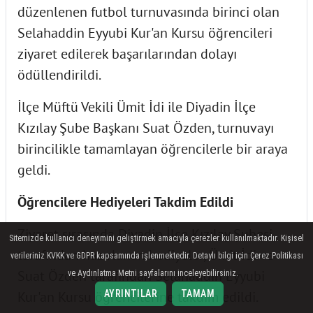
düzenlenen futbol turnuvasında birinci olan
Selahaddin Eyyubi Kur'an Kursu öğrencileri
ziyaret edilerek başarılarından dolayı
ödüllendirildi.
İlçe Müftü Vekili Ümit İdi ile Diyadin İlçe
Kızılay Şube Başkanı Suat Özden, turnuvayı
birincilikle tamamlayan öğrencilerle bir araya
geldi.
Öğrencilere Hediyeleri Takdim Edildi
Ziyaret sırasında Diyadin İlçe Kızılay Şubesi
Sitemizde kullanıcı deneyimini geliştirmek amacıyla çerezler kullanılmaktadır. Kişisel
tarafından hazırlanan hediyeler, Ümit İdi ve
verileriniz KVKK ve GDPR kapsamında işlenmektedir. Detaylı bilgi için Çerez Politikası
Suat Özden tarafından Selahaddin Eyyubi
ve Aydınlatma Metni sayfalarını inceleyebilirsiniz.
Kur'an Kursu öğrencilerine takdim edildi.
AYRINTILAR
TAMAM