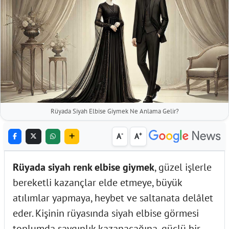
Rüyada Siyah Elbise Giymek Ne Anlama Gelir?
-
+
A
A
Rüyada siyah renk elbise giymek
, güzel işlerle
bereketli kazançlar elde etmeye, büyük
atılımlar yapmaya, heybet ve saltanata delâlet
eder. Kişinin rüyasında siyah elbise görmesi
toplumda saygınlık kazanacağına, güçlü bir