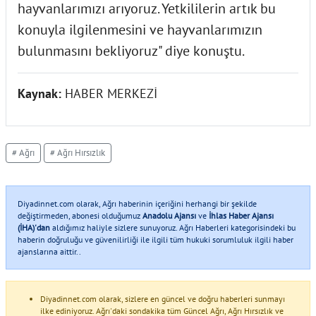
hayvanlarımızı arıyoruz. Yetkililerin artık bu
konuyla ilgilenmesini ve hayvanlarımızın
bulunmasını bekliyoruz" diye konuştu.
Kaynak:
HABER MERKEZİ
# Ağrı
# Ağrı Hırsızlık
Diyadinnet.com olarak, Ağrı haberinin içeriğini herhangi bir şekilde
değiştirmeden, abonesi olduğumuz
Anadolu Ajansı
ve
İhlas Haber Ajansı
(İHA)'dan
aldığımız haliyle sizlere sunuyoruz. Ağrı Haberleri kategorisindeki bu
haberin doğruluğu ve güvenilirliği ile ilgili tüm hukuki sorumluluk ilgili haber
ajanslarına aittir..
Diyadinnet.com olarak, sizlere en güncel ve doğru haberleri sunmayı
ilke ediniyoruz. Ağrı'daki sondakika tüm Güncel Ağrı, Ağrı Hırsızlık ve