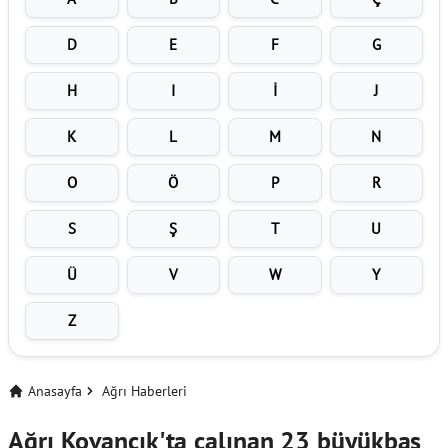
D
E
F
G
H
I
İ
J
K
L
M
N
O
Ö
P
R
S
Ş
T
U
Ü
V
W
Y
Z
Anasayfa
Ağrı Haberleri
Ağrı Kovancık'ta çalınan 23 büyükbaş