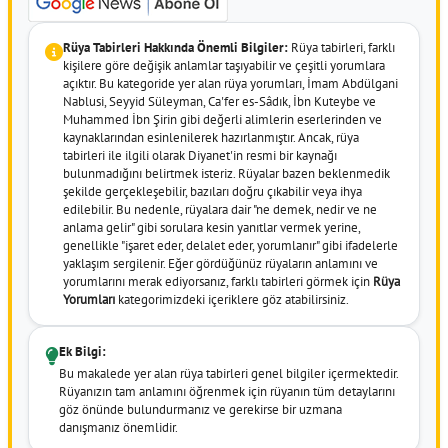
Rüya Tabirleri Hakkında Önemli Bilgiler:
Rüya tabirleri, farklı
kişilere göre değişik anlamlar taşıyabilir ve çeşitli yorumlara
açıktır. Bu kategoride yer alan rüya yorumları, İmam Abdülgani
Nablusi, Seyyid Süleyman, Ca'fer es-Sâdık, İbn Kuteybe ve
Muhammed İbn Şirin gibi değerli alimlerin eserlerinden ve
kaynaklarından esinlenilerek hazırlanmıştır. Ancak, rüya
tabirleri ile ilgili olarak Diyanet'in resmi bir kaynağı
bulunmadığını belirtmek isteriz. Rüyalar bazen beklenmedik
şekilde gerçekleşebilir, bazıları doğru çıkabilir veya ihya
edilebilir. Bu nedenle, rüyalara dair "ne demek, nedir ve ne
anlama gelir" gibi sorulara kesin yanıtlar vermek yerine,
genellikle "işaret eder, delalet eder, yorumlanır" gibi ifadelerle
yaklaşım sergilenir. Eğer gördüğünüz rüyaların anlamını ve
yorumlarını merak ediyorsanız, farklı tabirleri görmek için
Rüya
Yorumları
kategorimizdeki içeriklere göz atabilirsiniz.
Ek Bilgi:
Bu makalede yer alan rüya tabirleri genel bilgiler içermektedir.
Rüyanızın tam anlamını öğrenmek için rüyanın tüm detaylarını
göz önünde bulundurmanız ve gerekirse bir uzmana
danışmanız önemlidir.