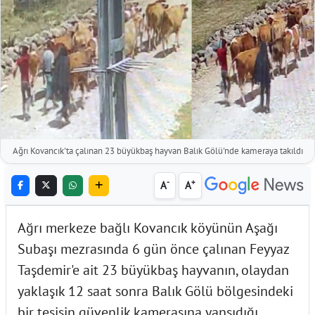
Ağrı Kovancık'ta çalınan 23 büyükbaş hayvan Balık Gölü'nde kameraya takıldı
-
+
A
A
Ağrı merkeze bağlı Kovancık köyünün Aşağı
Subaşı mezrasında 6 gün önce çalınan Feyyaz
Taşdemir'e ait 23 büyükbaş hayvanın, olaydan
yaklaşık 12 saat sonra Balık Gölü bölgesindeki
bir tesisin güvenlik kamerasına yansıdığı