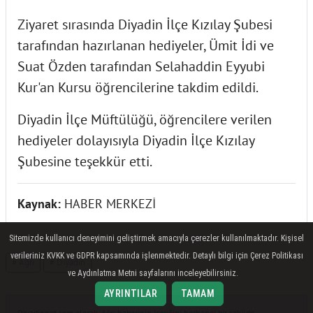
Ziyaret sırasında Diyadin İlçe Kızılay Şubesi
tarafından hazırlanan hediyeler, Ümit İdi ve
Suat Özden tarafından Selahaddin Eyyubi
Kur'an Kursu öğrencilerine takdim edildi.
Diyadin İlçe Müftülüğü, öğrencilere verilen
hediyeler dolayısıyla Diyadin İlçe Kızılay
Şubesine teşekkür etti.
Kaynak:
HABER MERKEZİ
Sitemizde kullanıcı deneyimini geliştirmek amacıyla çerezler kullanılmaktadır. Kişisel
verileriniz KVKK ve GDPR kapsamında işlenmektedir. Detaylı bilgi için Çerez Politikası
# Ağrı
# Diyadin
ve Aydınlatma Metni sayfalarını inceleyebilirsiniz.
AYRINTILAR
TAMAM
Diyadinnet.com olarak, Ağrı haberinin içeriğini herhangi bir şekilde