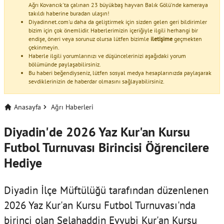
Ağrı Kovancık'ta çalınan 23 büyükbaş hayvan Balık Gölü'nde kameraya
takıldı haberine buradan ulaşın!
Diyadinnet.com'u daha da geliştirmek için sizden gelen geri bildirimler
bizim için çok önemlidir. Haberlerimizin içeriğiyle ilgili herhangi bir
endişe, öneri veya sorunuz olursa lütfen bizimle
iletişime
geçmekten
çekinmeyin.
Haberle ilgili yorumlarınızı ve düşüncelerinizi aşağıdaki yorum
bölümünde paylaşabilirsiniz.
Bu haberi beğendiyseniz, lütfen sosyal medya hesaplarınızda paylaşarak
sevdiklerinizin de haberdar olmasını sağlayabilirsiniz.
Anasayfa
Ağrı Haberleri
Diyadin'de 2026 Yaz Kur'an Kursu
Futbol Turnuvası Birincisi Öğrencilere
Hediye
Diyadin İlçe Müftülüğü tarafından düzenlenen
2026 Yaz Kur'an Kursu Futbol Turnuvası'nda
birinci olan Selahaddin Eyyubi Kur'an Kursu