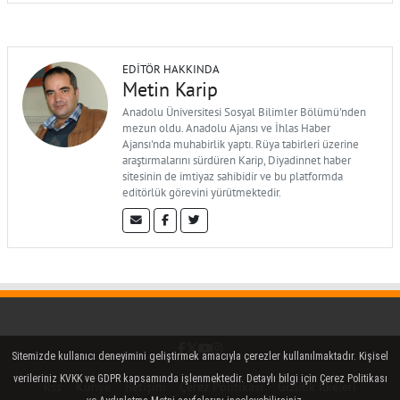
EDITÖR HAKKINDA
Metin Karip
Anadolu Üniversitesi Sosyal Bilimler Bölümü'nden
mezun oldu. Anadolu Ajansı ve İhlas Haber
Ajansı'nda muhabirlik yaptı. Rüya tabirleri üzerine
araştırmalarını sürdüren Karip, Diyadinnet haber
sitesinin de imtiyaz sahibidir ve bu platformda
editörlük görevini yürütmektedir.
Facebook
Twitter (X)
YouTube
Instagram
Sitemizde kullanıcı deneyimini geliştirmek amacıyla çerezler kullanılmaktadır. Kişisel
verileriniz KVKK ve GDPR kapsamında işlenmektedir. Detaylı bilgi için Çerez Politikası
Rss
Künye
İletişim
Çerez Politikası
Gizlilik İlkeleri