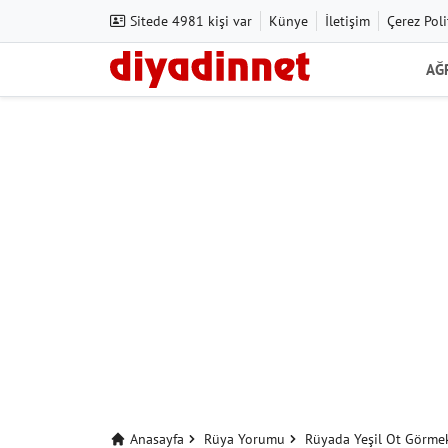
Sitede 4981 kişi var
Künye
İletişim
Çerez Poli
AĞ
Anasayfa
Rüya Yorumu
Rüyada Yeşil Ot Görme