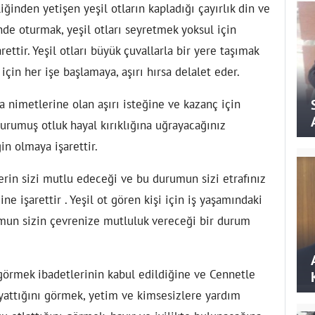
ğinden yetişen yeşil otların kapladığı çayırlık din ve
inde oturmak, yeşil otları seyretmek yoksul için
ettir. Yeşil otları büyük çuvallarla bir yere taşımak
in her işe başlamaya, aşırı hırsa delalet eder.
 nimetlerine olan aşırı isteğine ve kazanç için
urumuş otluk hayal kırıklığına uğrayacağınız
in olmaya işarettir.
lerin sizi mutlu edeceği ve bu durumun sizi etrafınız
ine işarettir . Yeşil ot gören kişi için iş yaşamındaki
mun sizin çevrenize mutluluk vereceği bir durum
görmek ibadetlerinin kabul edildiğine ve Cennetle
yattığını görmek, yetim ve kimsesizlere yardım