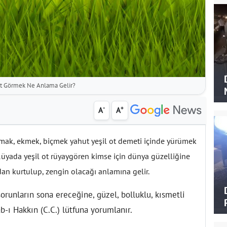
Ot Görmek Ne Anlama Gelir?
-
+
A
A
amak, ekmek, biçmek yahut yeşil ot demeti içinde yürümek
 Rüyada yeşil ot rüyaygören kimse için dünya güzelliğine
dan kurtulup, zengin olacağı anlamına gelir.
sorunların sona ereceğine, güzel, bolluklu, kısmetli
-ı Hakkın (C.C.) lütfuna yorumlanır.