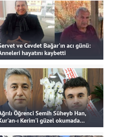
Servet ve Cevdet Bağar'ın acı günü:
Anneleri hayatını kaybetti
Ağrılı Öğrenci Semih Süheyb Han,
Kur'an-ı Kerim'i güzel okumada
Türkiye ikincisi oldu