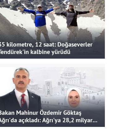
35 kilometre, 12 saat: Doğaseverler
Tendürek'in kalbine yürüdü
Bakan Mahinur Özdemir Göktaş
Ağrı'da açıkladı: Ağrı'ya 28,2 milyar
liralık yatırım ve destek sağlandı