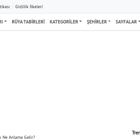
tikası
Gizlilik İlkeleri
RI
RÜYA TABIRLERI
KATEGORILER
ŞEHIRLER
SAYFALAR
Tre
k Ne Anlama Gelir?