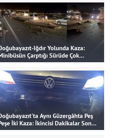
Doğubayazıt-Iğdır Yolunda Kaza:
Minibüsün Çarptığı Sürüde Çok
Sayıda Koyun Telef Oldu
Doğubayazıt'ta Aynı Güzergâhta Peş
Peşe İki Kaza: İkincisi Dakikalar Sonra
Yaşandı