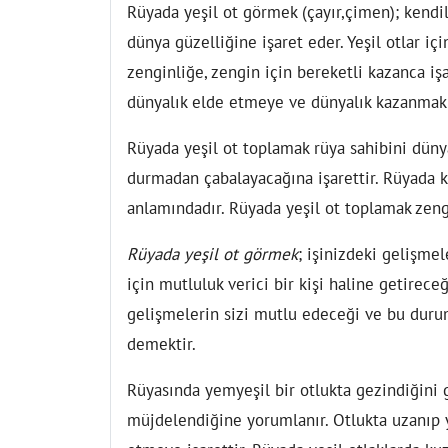
Rüyada yeşil ot görmek (çayır,çimen); kendili
dünya güzelliğine işaret eder. Yeşil otlar iç
zenginliğe, zengin için bereketli kazanca işar
dünyalık elde etmeye ve dünyalık kazanmak iç
Rüyada yeşil ot toplamak rüya sahibini dünya
durmadan çabalayacağına işarettir. Rüyada k
anlamındadır. Rüyada yeşil ot toplamak zeng
Rüyada yeşil ot görmek
; işinizdeki gelişme
için mutluluk verici bir kişi haline getireceğ
gelişmelerin sizi mutlu edeceği ve bu duru
demektir.
Rüyasında yemyeşil bir otlukta gezindiğini 
müjdelendiğine yorumlanır. Otlukta uzanıp 