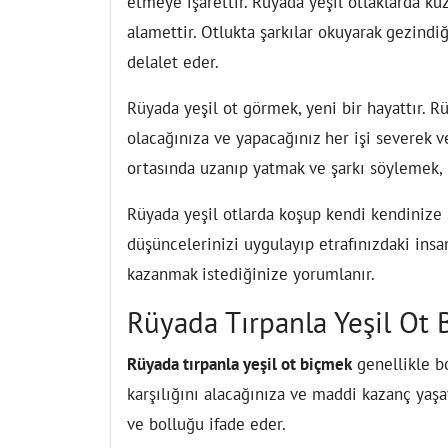
etmeye işarettir. Rüyada yeşil otlaklarda ku
alamettir. Otlukta şarkılar okuyarak gezind
delalet eder.
Rüyada yeşil ot görmek, yeni bir hayattır. Rü
olacağınıza ve yapacağınız her işi severek ve
ortasında uzanıp yatmak ve şarkı söylemek, 
Rüyada yeşil otlarda koşup kendi kendinize ş
düşüncelerinizi uygulayıp etrafınızdaki insa
kazanmak istediğinize yorumlanır.
Rüyada Tırpanla Yeşil Ot
Rüyada tırpanla yeşil ot biçmek
genellikle bo
karşılığını alacağınıza ve maddi kazanç yaşay
ve bolluğu ifade eder.