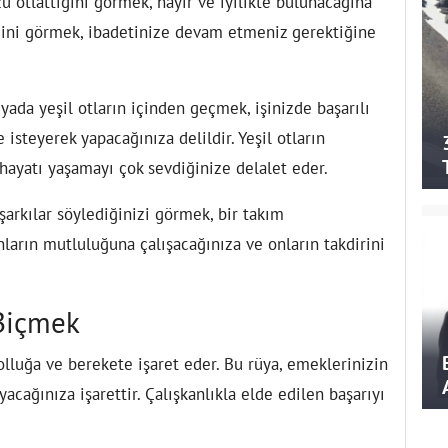
zu otlattığını görmek, hayır ve iyilikte bulunacağına
iğini görmek, ibadetinize devam etmeniz gerektiğine
yada yeşil otların içinden geçmek, işinizde başarılı
 isteyerek yapacağınıza delildir. Yeşil otların
hayatı yaşamayı çok sevdiğinize delalet eder.
arkılar söylediğinizi görmek, bir takım
nların mutluluğuna çalışacağınıza ve onların takdirini
 Biçmek
lluğa ve berekete işaret eder. Bu rüya, emeklerinizin
acağınıza işarettir. Çalışkanlıkla elde edilen başarıyı