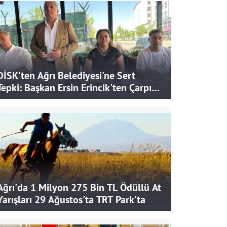
DİSK'ten Ağrı Belediyesi'ne Sert
Tepki: Başkan Ersin Erincik'ten Çarpıcı
İddialar
Ağrı'da 1 Milyon 275 Bin TL Ödüllü At
Yarışları 29 Ağustos'ta TRT Park'ta