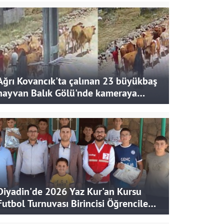
Ağrı Kovancık'ta çalınan 23 büyükbaş
hayvan Balık Gölü'nde kameraya
takıldı
Diyadin'de 2026 Yaz Kur'an Kursu
Futbol Turnuvası Birincisi Öğrencilere
Hediye