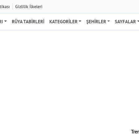
tikası
Gizlilik İlkeleri
RI
RÜYA TABIRLERI
KATEGORILER
ŞEHIRLER
SAYFALAR
Tre