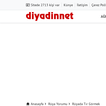
Sitede 2713 kişi var
Künye
İletişim
Çerez Poli
AĞ
Anasayfa
Rüya Yorumu
Rüyada Tır Görmek