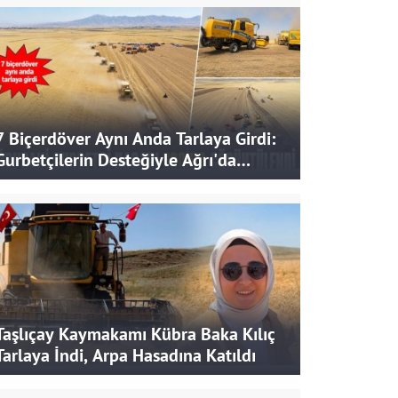
7 Biçerdöver Aynı Anda Tarlaya Girdi:
Gurbetçilerin Desteğiyle Ağrı'da
Bereketli Hasat
Taşlıçay Kaymakamı Kübra Baka Kılıç
Tarlaya İndi, Arpa Hasadına Katıldı