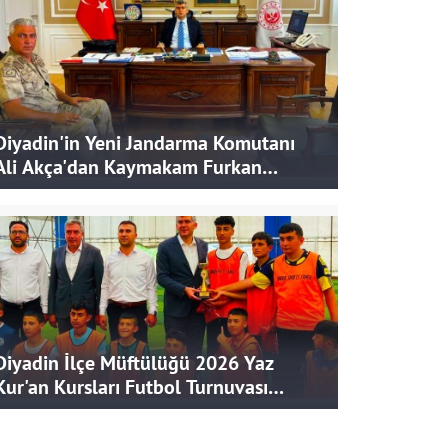
Diyadin'in Yeni Jandarma Komutanı
Ali Akça'dan Kaymakam Furkan
Korkusuz'a Ziyaret
Diyadin İlçe Müftülüğü 2026 Yaz
Kur'an Kursları Futbol Turnuvası
Tamamlandı