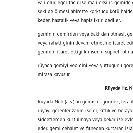
vali olur. eger tacir ise mali eksilir. gemi
sekilde ölmesi ahirette korktugu kötü halde
keder, hastalik veya hapisliktir, dediler.
geminin demirden veya bakirdan olmasi, ge
veya rahatliginin devam etmesine isaret ede
geminin isaret ettigi kimsenin süpheli olmas
rüyada gemiyi yedigini veya yuttugunu gören
mirasa kavusur.
Rüyada Hz. N
Rüyada Nuh (a.s.)'un gemisini görmek, ferah
rüyayi görenler zalim iseler, kitlik ve belaya
siddetlerden kurtulmaya veya bekar ise ev
eder. gemi cehalet ve fitneden kurtaran isl