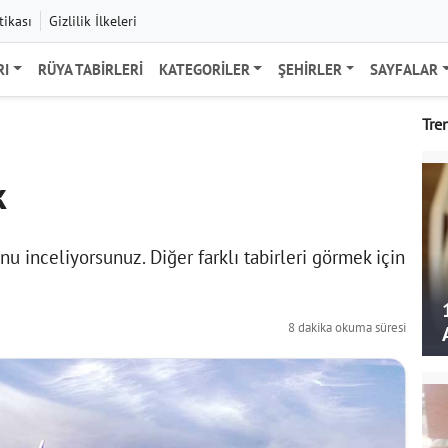
tikası
Gizlilik İlkeleri
RI
RÜYA TABIRLERI
KATEGORILER
ŞEHIRLER
SAYFALAR
Tre
k
 inceliyorsunuz. Diğer farklı tabirleri görmek için
8 dakika okuma süresi