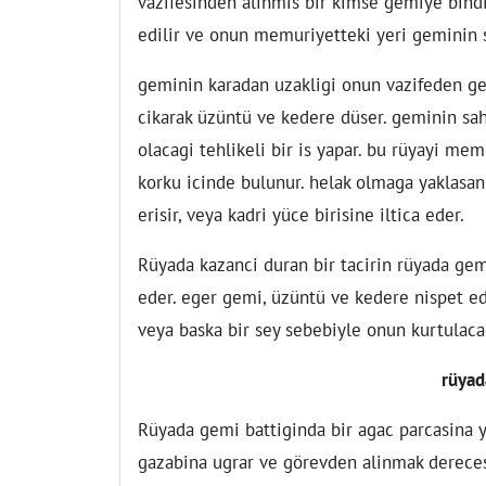
vazifesinden alinmis bir kimse gemiye bindig
edilir ve onun memuriyetteki yeri geminin s
geminin karadan uzakligi onun vazifeden gec
cikarak üzüntü ve kedere düser. geminin sah
olacagi tehlikeli bir is yapar. bu rüyayi mem
korku icinde bulunur. helak olmaga yaklasan
erisir, veya kadri yüce birisine iltica eder.
Rüyada kazanci duran bir tacirin rüyada gem
eder. eger gemi, üzüntü ve kedere nispet ed
veya baska bir sey sebebiyle onun kurtulaca
rüyad
Rüyada gemi battiginda bir agac parcasina y
gazabina ugrar ve görevden alinmak derecesi