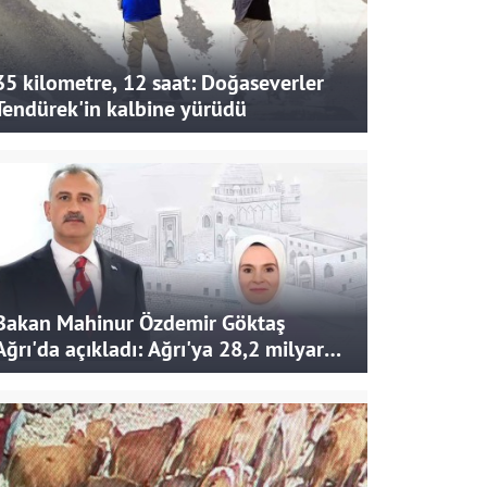
35 kilometre, 12 saat: Doğaseverler
Tendürek'in kalbine yürüdü
Bakan Mahinur Özdemir Göktaş
Ağrı'da açıkladı: Ağrı'ya 28,2 milyar
liralık yatırım ve destek sağlandı