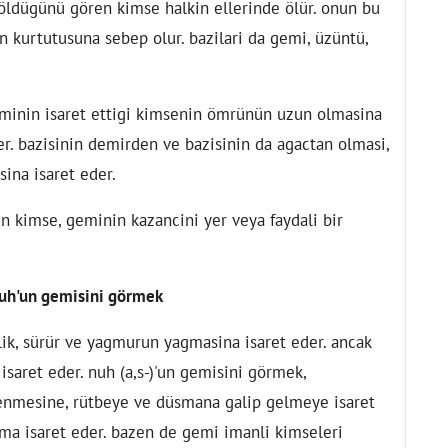
de öldügünü gören kimse halkin ellerinde ölür. onun bu
n kurtutusuna sebep olur. bazilari da gemi, üzüntü,
minin isaret ettigi kimsenin ömrünün uzun olmasina
r. bazisinin demirden ve bazisinin da agactan olmasi,
ina isaret eder.
 kimse, geminin kazancini yer veya faydali bir
uh'un gemisini görmek
lik, sürür ve yagmurun yagmasina isaret eder. ancak
 isaret eder. nuh (a,s-)'un gemisini görmek,
lenmesine, rütbeye ve düsmana galip gelmeye isaret
ama isaret eder. bazen de gemi imanli kimseleri