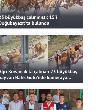
23 büyükbaş çalınmıştı: 15'i
Doğubayazıt'ta bulundu
Ağrı Kovancık'ta çalınan 23 büyükbaş
hayvan Balık Gölü'nde kameraya
takıldı