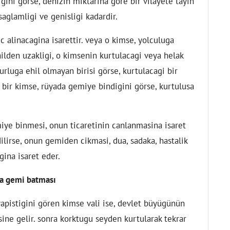
ini görse, denizin miktarina göre bir vilayete tayin
aglamligi ve genisligi kadardir.
 alinacagina isarettir. veya o kimse, yolculuga
ilden uzakligi, o kimsenin kurtulacagi veya helak
urluga ehil olmayan birisi görse, kurtulacagi bir
 bir kimse, rüyada gemiye bindigini görse, kurtulusa
iye binmesi, onun ticaretinin canlanmasina isaret
ilirse, onun gemiden cikmasi, dua, sadaka, hastalik
gina isaret eder.
a gemi batması
apistigini gören kimse vali ise, devlet büyügünün
ne gelir. sonra korktugu seyden kurtularak tekrar