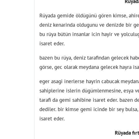
Rüyad
Rüyada gemide öldügünü gören kimse, ahiret
deniz kenarinda oldugunu ve denizde bir gem
bu rüya bütün insanlar icin hayir ve yolcul
isaret eder.
bazen bu rüya, deniz tarafindan gelecek habe
görse, gec olarak meydana gelecek hayra isa
eger asagi inerlerse hayrin cabucak meydan
sahiplerine islerin dügümlenmesine, esya ve
tarafi da gemi sahibine isaret eder. bazen 
dediler. bir kimse gemi icinde bir sey bulsa
isaret eder.
Rüyada fır