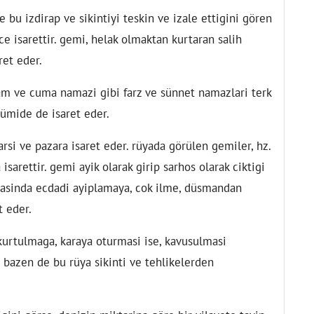
bu izdirap ve sikintiyi teskin ve izale ettigini gören
ce isarettir. gemi, helak olmaktan kurtaran salih
ret eder.
am ve cuma namazi gibi farz ve sünnet namazlari terk
ümide de isaret eder.
si ve pazara isaret eder. rüyada görülen gemiler, hz.
isarettir. gemi ayik olarak girip sarhos olarak ciktigi
nasinda ecdadi ayiplamaya, cok ilme, düsmandan
t eder.
urtulmaga, karaya oturmasi ise, kavusulmasi
bazen de bu rüya sikinti ve tehlikelerden