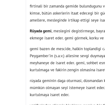
firtinali bir zamanda gemide bulundugunu ve 
kimse, bütün askerlerin itaat edecegi bir gü
amellere, mesleginde irtikap ettigi seye isa
Rüyada gemi
, meslegini degistirmege, bayr
ekmege isaret eder. gemi görmek, korku ve 
gemi bazen de mescide, halkin toplandigi car
Peygamber'in (s.a.v.) ailesine sevgi duymaya 
meyhaneye de isaret eder. gemi, sohbet es
kurtulmaga ve fakirin zengin olmasina isare
rüyada geminin daga oturmasi, düsmandan k
mümkün olmayan seyi istemeye isaret eder. 
kurtulmaya isaret eder.