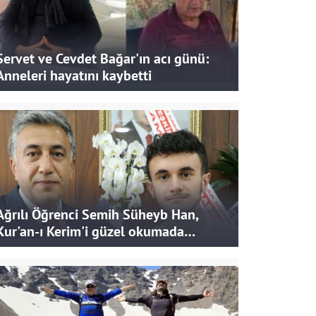
Servet ve Cevdet Bağar'ın acı günü:
Anneleri hayatını kaybetti
Ağrılı Öğrenci Semih Süheyb Han,
Kur'an-ı Kerim'i güzel okumada
Türkiye ikincisi oldu