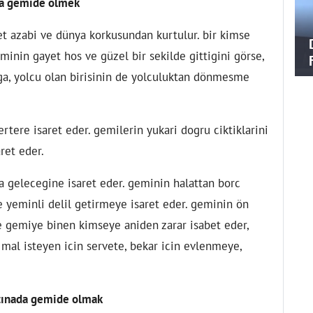
a gemide ölmek
 azabi ve dünya korkusundan kurtulur. bir kimse
inin gayet hos ve güzel bir sekilde gittigini görse,
uga, yolcu olan birisinin de yolculuktan dönmesme
rtere isaret eder. gemilerin yukari dogru ciktiklarini
ret eder.
a gelecegine isaret eder. geminin halattan borc
 yeminli delil getirmeye isaret eder. geminin ön
de gemiye binen kimseye aniden zarar isabet eder,
, mal isteyen icin servete, bekar icin evlenmeye,
tınada gemide olmak