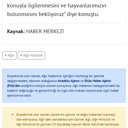
konuyla ilgilenmesini ve hayvanlarımızın
bulunmasını bekliyoruz" diye konuştu.
Kaynak:
HABER MERKEZİ
# Ağrı
# Ağrı Hırsızlık
Diyadinnet.com olarak, Ağrı haberinin içeriğini herhangi bir şekilde
değiştirmeden, abonesi olduğumuz
Anadolu Ajansı
ve
İhlas Haber Ajansı
(İHA)'dan
aldığımız haliyle sizlere sunuyoruz. Ağrı Haberleri kategorisindeki bu
haberin doğruluğu ve güvenilirliği ile ilgili tüm hukuki sorumluluk ilgili haber
ajanslarına aittir..
Diyadinnet.com olarak, sizlere en güncel ve doğru haberleri sunmayı
ilke ediniyoruz. Ağrı'daki sondakika tüm Güncel Ağrı, Ağrı Hırsızlık ve
Ağrı Kovancık'ta çalınan 23 büyükbaş hayvan Balık Gölü'nde kameraya