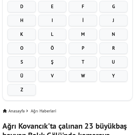
D
E
F
G
H
I
İ
J
K
L
M
N
O
Ö
P
R
S
Ş
T
U
Ü
V
W
Y
Z
Anasayfa
Ağrı Haberleri
Ağrı Kovancık'ta çalınan 23 büyükbaş