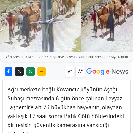
Ağrı Kovancık'ta çalınan 23 büyükbaş hayvan Balık Gölü'nde kameraya takıldı
-
+
A
A
Ağrı merkeze bağlı Kovancık köyünün Aşağı
Subaşı mezrasında 6 gün önce çalınan Feyyaz
Taşdemir'e ait 23 büyükbaş hayvanın, olaydan
yaklaşık 12 saat sonra Balık Gölü bölgesindeki
bir tesisin güvenlik kamerasına yansıdığı