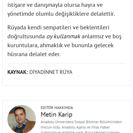
istişare ve danışmayla olursa hayra ve
yönetimde olumlu değişikliklere delalettir.
Rüyada kendi sempatileri ve beklentileri
doğrultusunda
oy kullanmak
anlamsız ve boş
kuruntulara, ahmaklık ve bununla gelecek
hüsrana delalet eder.
KAYNAK:
DİYADİNNET RÜYA
EDITÖR HAKKINDA
Metin Karip
Anadolu Üniversitesi Sosyal Bilimler Bölümü'nden
mezun oldu. Anadolu Ajansı ve İhlas Haber
Ajansı'nda muhabirlik yaptı. Rüya tabirleri üzerine