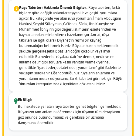
Rüya Tabirleri Hakkında Önemli Bilgiler:
Rüya tabirleri, farklı
kişilere göre değişik anlamlar taşıyabilir ve çeşitli yorumlara
açıktır. Bu kategoride yer alan rüya yorumları, İmam Abdülgani
Nablusi, Seyyid Süleyman, Ca'fer es-Sâdık, İbn Kuteybe ve
Muhammed İbn Şirin gibi değerli alimlerin eserlerinden ve
kaynaklarından esinlenilerek hazırlanmıştır. Ancak, rüya
tabirleri ile ilgili olarak Diyanet'in resmi bir kaynağı
bulunmadığını belirtmek isteriz. Rüyalar bazen beklenmedik
şekilde gerçekleşebilir, bazıları doğru çıkabilir veya ihya
edilebilir. Bu nedenle, rüyalara dair "ne demek, nedir ve ne
anlama gelir" gibi sorulara kesin yanıtlar vermek yerine,
genellikle "işaret eder, delalet eder, yorumlanır" gibi ifadelerle
yaklaşım sergilenir. Eğer gördüğünüz rüyaların anlamını ve
yorumlarını merak ediyorsanız, farklı tabirleri görmek için
Rüya
Yorumları
kategorimizdeki içeriklere göz atabilirsiniz.
Ek Bilgi:
Bu makalede yer alan rüya tabirleri genel bilgiler içermektedir.
Rüyanızın tam anlamını öğrenmek için rüyanın tüm detaylarını
göz önünde bulundurmanız ve gerekirse bir uzmana
danışmanız önemlidir.