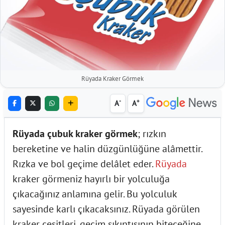
Rüyada Kraker Görmek
-
+
A
A
Rüyada çubuk kraker görmek
; rızkın
bereketine ve halin düzgünlüğüne alâmettir.
Rızka ve bol geçime delâlet eder.
Rüyada
kraker görmeniz hayırlı bir yolculuğa
çıkacağınız anlamına gelir. Bu yolculuk
sayesinde karlı çıkacaksınız. Rüyada görülen
kraker çeşitleri, geçim sıkıntısının biteceğine