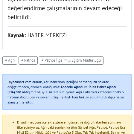
değerlendirme çalışmalarının devam edeceği
belirtildi.
Kaynak:
HABER MERKEZİ
# Ağrı
# Patnos
# Patnos İlçe Milli Eğitim Müdürlüğü
Diyadinnet.com olarak, Ağrı haberinin içeriğini herhangi bir şekilde
değiştirmeden, abonesi olduğumuz
Anadolu Ajansı
ve
İhlas Haber Ajansı
(İHA)'dan
aldığımız haliyle sizlere sunuyoruz. Ağrı Haberleri kategorisindeki bu
haberin doğruluğu ve güvenilirliği ile ilgili tüm hukuki sorumluluk ilgili haber
ajanslarına aittir..
Diyadinnet.com olarak, sizlere en güncel ve doğru haberleri sunmayı
ilke ediniyoruz. Ağrı'daki sondakika tüm Güncel Ağrı, Patnos, Patnos İlçe
Milli Eğitim Müdürlüğü ve Patnos'ta 3 Okul Tek Tek İncelendi: Bakım ve