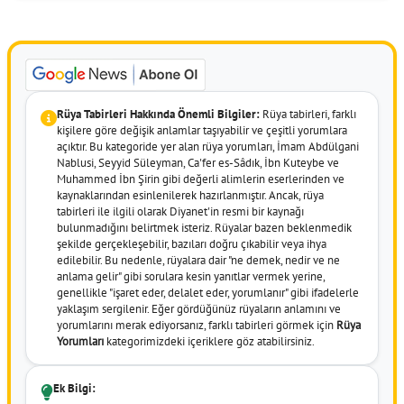
Rüya Tabirleri Hakkında Önemli Bilgiler:
Rüya tabirleri, farklı
kişilere göre değişik anlamlar taşıyabilir ve çeşitli yorumlara
açıktır. Bu kategoride yer alan rüya yorumları, İmam Abdülgani
Nablusi, Seyyid Süleyman, Ca'fer es-Sâdık, İbn Kuteybe ve
Muhammed İbn Şirin gibi değerli alimlerin eserlerinden ve
kaynaklarından esinlenilerek hazırlanmıştır. Ancak, rüya
tabirleri ile ilgili olarak Diyanet'in resmi bir kaynağı
bulunmadığını belirtmek isteriz. Rüyalar bazen beklenmedik
şekilde gerçekleşebilir, bazıları doğru çıkabilir veya ihya
edilebilir. Bu nedenle, rüyalara dair "ne demek, nedir ve ne
anlama gelir" gibi sorulara kesin yanıtlar vermek yerine,
genellikle "işaret eder, delalet eder, yorumlanır" gibi ifadelerle
yaklaşım sergilenir. Eğer gördüğünüz rüyaların anlamını ve
yorumlarını merak ediyorsanız, farklı tabirleri görmek için
Rüya
Yorumları
kategorimizdeki içeriklere göz atabilirsiniz.
Ek Bilgi: