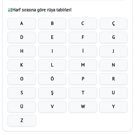
Harf sırasına göre rüya tabirleri
A
B
C
Ç
D
E
F
G
H
I
İ
J
K
L
M
N
O
Ö
P
R
S
Ş
T
U
Ü
V
W
Y
Z