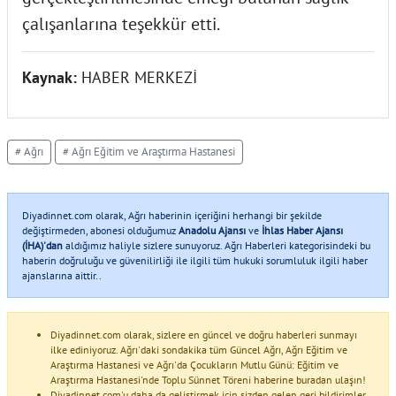
çalışanlarına teşekkür etti.
Kaynak:
HABER MERKEZİ
# Ağrı
# Ağrı Eğitim ve Araştırma Hastanesi
Diyadinnet.com olarak, Ağrı haberinin içeriğini herhangi bir şekilde
değiştirmeden, abonesi olduğumuz
Anadolu Ajansı
ve
İhlas Haber Ajansı
(İHA)'dan
aldığımız haliyle sizlere sunuyoruz. Ağrı Haberleri kategorisindeki bu
haberin doğruluğu ve güvenilirliği ile ilgili tüm hukuki sorumluluk ilgili haber
ajanslarına aittir..
Diyadinnet.com olarak, sizlere en güncel ve doğru haberleri sunmayı
ilke ediniyoruz. Ağrı'daki sondakika tüm Güncel Ağrı, Ağrı Eğitim ve
Araştırma Hastanesi ve Ağrı'da Çocukların Mutlu Günü: Eğitim ve
Araştırma Hastanesi'nde Toplu Sünnet Töreni haberine buradan ulaşın!
Diyadinnet.com'u daha da geliştirmek için sizden gelen geri bildirimler