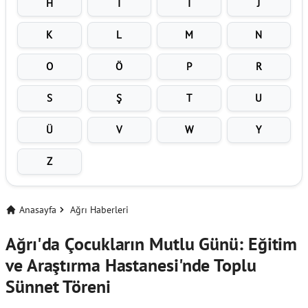
H
I
İ
J
K
L
M
N
O
Ö
P
R
S
Ş
T
U
Ü
V
W
Y
Z
Anasayfa
Ağrı Haberleri
Ağrı'da Çocukların Mutlu Günü: Eğitim
ve Araştırma Hastanesi'nde Toplu
Sünnet Töreni