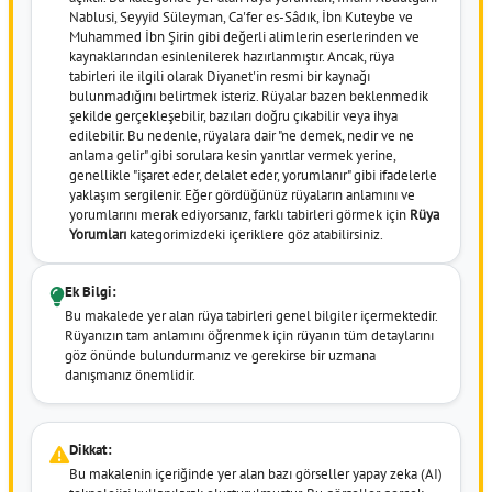
Nablusi, Seyyid Süleyman, Ca'fer es-Sâdık, İbn Kuteybe ve
Muhammed İbn Şirin gibi değerli alimlerin eserlerinden ve
kaynaklarından esinlenilerek hazırlanmıştır. Ancak, rüya
tabirleri ile ilgili olarak Diyanet'in resmi bir kaynağı
bulunmadığını belirtmek isteriz. Rüyalar bazen beklenmedik
şekilde gerçekleşebilir, bazıları doğru çıkabilir veya ihya
edilebilir. Bu nedenle, rüyalara dair "ne demek, nedir ve ne
anlama gelir" gibi sorulara kesin yanıtlar vermek yerine,
genellikle "işaret eder, delalet eder, yorumlanır" gibi ifadelerle
yaklaşım sergilenir. Eğer gördüğünüz rüyaların anlamını ve
yorumlarını merak ediyorsanız, farklı tabirleri görmek için
Rüya
Yorumları
kategorimizdeki içeriklere göz atabilirsiniz.
Ek Bilgi:
Bu makalede yer alan rüya tabirleri genel bilgiler içermektedir.
Rüyanızın tam anlamını öğrenmek için rüyanın tüm detaylarını
göz önünde bulundurmanız ve gerekirse bir uzmana
danışmanız önemlidir.
Dikkat:
Bu makalenin içeriğinde yer alan bazı görseller yapay zeka (AI)