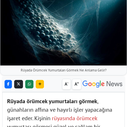
Rüyada Örümcek Yumurtaları Görmek Ne Anlama Gelir?
-
+
A
A
Rüyada örümcek yumurtaları görmek
,
günahların affına ve hayırlı işler yapacağına
işaret eder. Kişinin
rüyasında örümcek
yumurtası görmesi güzel ve sağlam bir