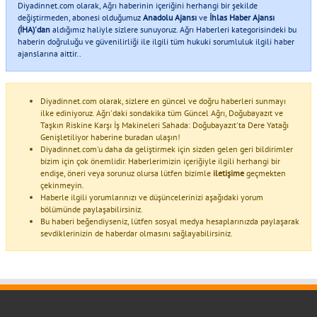
Diyadinnet.com olarak, Ağrı haberinin içeriğini herhangi bir şekilde
değiştirmeden, abonesi olduğumuz
Anadolu Ajansı
ve
İhlas Haber Ajansı
(İHA)'dan
aldığımız haliyle sizlere sunuyoruz. Ağrı Haberleri kategorisindeki bu
haberin doğruluğu ve güvenilirliği ile ilgili tüm hukuki sorumluluk ilgili haber
ajanslarına aittir..
Diyadinnet.com olarak, sizlere en güncel ve doğru haberleri sunmayı
ilke ediniyoruz. Ağrı'daki sondakika tüm Güncel Ağrı, Doğubayazıt ve
Taşkın Riskine Karşı İş Makineleri Sahada: Doğubayazıt'ta Dere Yatağı
Genişletiliyor haberine buradan ulaşın!
Diyadinnet.com'u daha da geliştirmek için sizden gelen geri bildirimler
bizim için çok önemlidir. Haberlerimizin içeriğiyle ilgili herhangi bir
endişe, öneri veya sorunuz olursa lütfen bizimle
iletişime
geçmekten
çekinmeyin.
Haberle ilgili yorumlarınızı ve düşüncelerinizi aşağıdaki yorum
bölümünde paylaşabilirsiniz.
Bu haberi beğendiyseniz, lütfen sosyal medya hesaplarınızda paylaşarak
sevdiklerinizin de haberdar olmasını sağlayabilirsiniz.