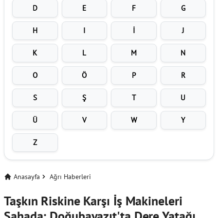
D
E
F
G
H
I
İ
J
K
L
M
N
O
Ö
P
R
S
Ş
T
U
Ü
V
W
Y
Z
Anasayfa
Ağrı Haberleri
Taşkın Riskine Karşı İş Makineleri
Sahada: Doğubayazıt'ta Dere Yatağı