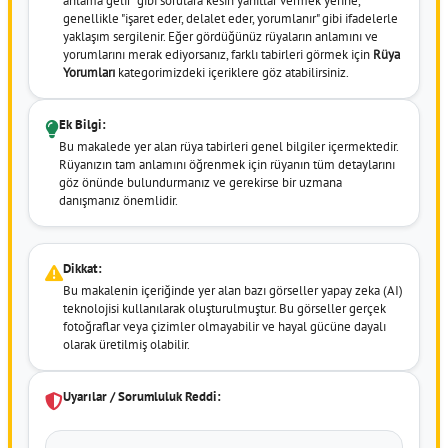
anlama gelir" gibi sorulara kesin yanıtlar vermek yerine,
genellikle "işaret eder, delalet eder, yorumlanır" gibi ifadelerle
yaklaşım sergilenir. Eğer gördüğünüz rüyaların anlamını ve
yorumlarını merak ediyorsanız, farklı tabirleri görmek için
Rüya
Yorumları
kategorimizdeki içeriklere göz atabilirsiniz.
Ek Bilgi:
Bu makalede yer alan rüya tabirleri genel bilgiler içermektedir.
Rüyanızın tam anlamını öğrenmek için rüyanın tüm detaylarını
göz önünde bulundurmanız ve gerekirse bir uzmana
danışmanız önemlidir.
Dikkat:
Bu makalenin içeriğinde yer alan bazı görseller yapay zeka (AI)
teknolojisi kullanılarak oluşturulmuştur. Bu görseller gerçek
fotoğraflar veya çizimler olmayabilir ve hayal gücüne dayalı
olarak üretilmiş olabilir.
Uyarılar / Sorumluluk Reddi: