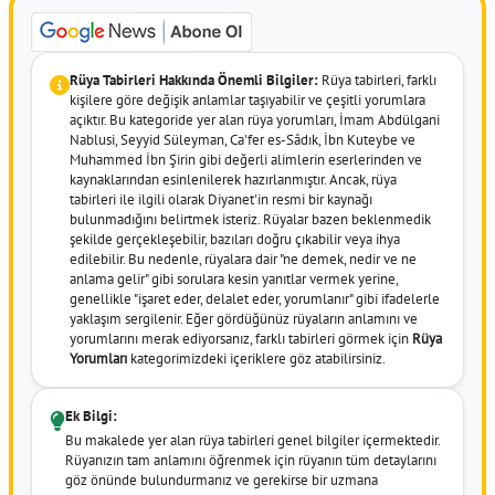
Rüya Tabirleri Hakkında Önemli Bilgiler:
Rüya tabirleri, farklı
kişilere göre değişik anlamlar taşıyabilir ve çeşitli yorumlara
açıktır. Bu kategoride yer alan rüya yorumları, İmam Abdülgani
Nablusi, Seyyid Süleyman, Ca'fer es-Sâdık, İbn Kuteybe ve
Muhammed İbn Şirin gibi değerli alimlerin eserlerinden ve
kaynaklarından esinlenilerek hazırlanmıştır. Ancak, rüya
tabirleri ile ilgili olarak Diyanet'in resmi bir kaynağı
bulunmadığını belirtmek isteriz. Rüyalar bazen beklenmedik
şekilde gerçekleşebilir, bazıları doğru çıkabilir veya ihya
edilebilir. Bu nedenle, rüyalara dair "ne demek, nedir ve ne
anlama gelir" gibi sorulara kesin yanıtlar vermek yerine,
genellikle "işaret eder, delalet eder, yorumlanır" gibi ifadelerle
yaklaşım sergilenir. Eğer gördüğünüz rüyaların anlamını ve
yorumlarını merak ediyorsanız, farklı tabirleri görmek için
Rüya
Yorumları
kategorimizdeki içeriklere göz atabilirsiniz.
Ek Bilgi:
Bu makalede yer alan rüya tabirleri genel bilgiler içermektedir.
Rüyanızın tam anlamını öğrenmek için rüyanın tüm detaylarını
göz önünde bulundurmanız ve gerekirse bir uzmana