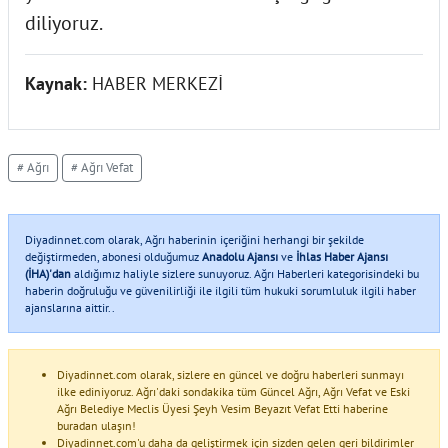
diliyoruz.
Kaynak:
HABER MERKEZİ
# Ağrı
# Ağrı Vefat
Diyadinnet.com olarak, Ağrı haberinin içeriğini herhangi bir şekilde
değiştirmeden, abonesi olduğumuz
Anadolu Ajansı
ve
İhlas Haber Ajansı
(İHA)'dan
aldığımız haliyle sizlere sunuyoruz. Ağrı Haberleri kategorisindeki bu
haberin doğruluğu ve güvenilirliği ile ilgili tüm hukuki sorumluluk ilgili haber
ajanslarına aittir..
Diyadinnet.com olarak, sizlere en güncel ve doğru haberleri sunmayı
ilke ediniyoruz. Ağrı'daki sondakika tüm Güncel Ağrı, Ağrı Vefat ve Eski
Ağrı Belediye Meclis Üyesi Şeyh Vesim Beyazıt Vefat Etti haberine
buradan ulaşın!
Diyadinnet.com'u daha da geliştirmek için sizden gelen geri bildirimler