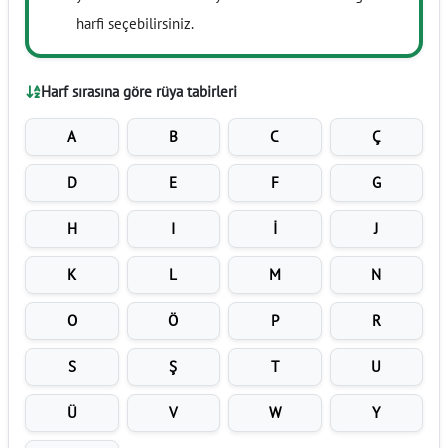
harfi seçebilirsiniz.
Harf sırasına göre rüya tabirleri
A
B
C
Ç
D
E
F
G
H
I
İ
J
K
L
M
N
O
Ö
P
R
S
Ş
T
U
Ü
V
W
Y