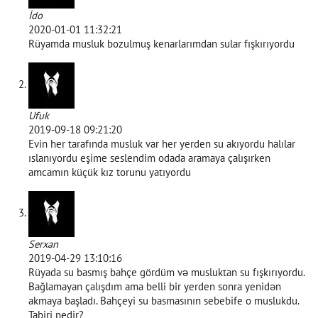
İdo
2020-01-01 11:32:21
Rüyamda musluk bozulmuş kenarlarımdan sular fışkırıyordu
Ufuk
2019-09-18 09:21:20
Evin her tarafında musluk var her yerden su akıyordu halılar
ıslanıyordu eşime seslendim odada aramaya çalışırken
amcamın küçük kız torunu yatıyordu
Serxan
2019-04-29 13:10:16
Rüyada su basmış bahçe gördüm və musluktan su fışkırıyordu.
Bağlamayan çalışdım ama belli bir yerden sonra yenidən
akmaya başladı. Bahçeyi su basmasının sebebife o muslukdu.
Tabiri nedir?