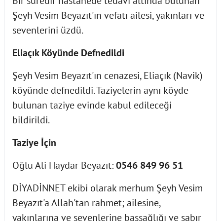
Bir süredir hastanede tedavi altında bulunan
Şeyh Vesim Beyazıt'ın vefatı ailesi, yakınları ve
sevenlerini üzdü.
Eliaçık Köyünde Defnedildi
Şeyh Vesim Beyazıt'ın cenazesi, Eliaçık (Navik)
köyünde defnedildi. Taziyelerin aynı köyde
bulunan taziye evinde kabul edileceği
bildirildi.
Taziye İçin
Oğlu Ali Haydar Beyazıt:
0546 849 96 51
DİYADİNNET ekibi olarak merhum Şeyh Vesim
Beyazıt'a Allah'tan rahmet; ailesine,
yakınlarına ve sevenlerine başsağlığı ve sabır