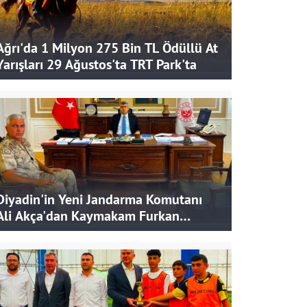
Ağrı'da 1 Milyon 275 Bin TL Ödüllü At
Yarışları 29 Ağustos'ta TRT Park'ta
Diyadin'in Yeni Jandarma Komutanı
Ali Akça'dan Kaymakam Furkan
Korkusuz'a Ziyaret