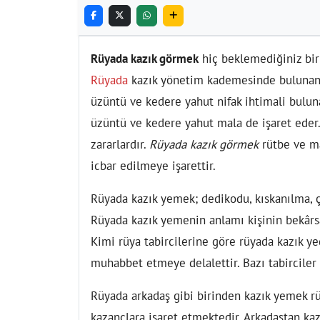
Rüyada kazık görmek
hiç beklemediğiniz biri
Rüyada
kazık yönetim kademesinde bulunan b
üzüntü ve kedere yahut nifak ihtimali buluna
üzüntü ve kedere yahut mala de işaret eder
zararlardır.
Rüyada kazık görmek
rütbe ve ma
icbar edilmeye işarettir.
Rüyada kazık yemek;
dedikodu, kıskanılma, 
Rüyada kazık yemenin anlamı kişinin bekârsa
Kimi rüya tabircilerine göre rüyada kazık ye
muhabbet etmeye delalettir. Bazı tabirciler 
Rüyada arkadaş gibi birinden kazık yemek
rü
kazançlara işaret etmektedir. Arkadaştan kaz