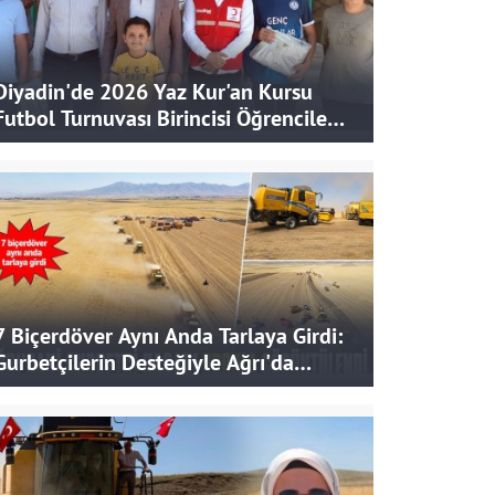
Diyadin'de 2026 Yaz Kur'an Kursu
Futbol Turnuvası Birincisi Öğrencilere
Hediye
7 Biçerdöver Aynı Anda Tarlaya Girdi:
Gurbetçilerin Desteğiyle Ağrı'da
Bereketli Hasat