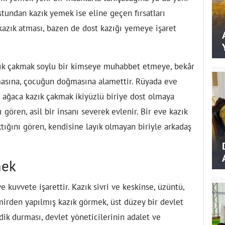
stundan kazık yemek ise eline geçen fırsatları
kazık atması, bazen de dost kazığı yemeye işaret
azık çakmak soylu bir kimseye muhabbet etmeye, bekâr
lmasına, çocuğun doğmasına alamettir. Rüyada eve
 ağaca kazık çakmak ikiyüzlü biriye dost olmaya
 gören, asil bir insanı severek evlenir. Bir eve kazık
aktığını gören, kendisine layık olmayan biriyle arkadaş
mek
kuvvete işarettir. Kazık sivri ve keskinse, üzüntü,
mirden yapılmış kazık görmek, üst düzey bir devlet
ik durması, devlet yöneticilerinin adalet ve