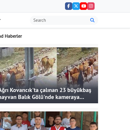
nd Haberler
Ağrı Kovancık'ta çalınan 23 büyükbaş
hayvan Balık Gölü'nde kameraya
takıldı