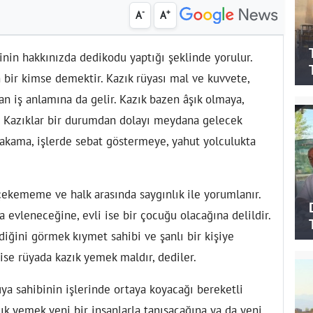
-
+
A
A
nin hakkınızda dedikodu yaptığı şeklinde yorulur.
ir kimse demektir. Kazık rüyası mal ve kuvvete,
n iş anlamına da gelir. Kazık bazen âşık olmaya,
. Kazıklar bir durumdan dolayı meydana gelecek
kama, işlerde sebat göstermeye, yahut yolculukta
çekememe ve halk arasında saygınlık ile yorumlanır.
 evleneceğine, evli ise bir çocuğu olacağına delildir.
diğini görmek kıymet sahibi ve şanlı bir kişiye
ise rüyada kazık yemek maldır, dediler.
ya sahibinin işlerinde ortaya koyacağı bereketli
ık yemek yeni bir insanlarla tanışacağına ya da yeni