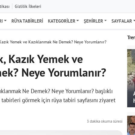
tikası
Gizlilik İlkeleri
RI
RÜYA TABIRLERI
KATEGORILER
ŞEHIRLER
SAYFALAR
Tre
Kazık Yemek ve Kazıklanmak Ne Demek? Neye Yorumlanır?
, Kazık Yemek ve
ek? Neye Yorumlanır?
ıklanmak Ne Demek? Neye Yorumlanır? başlıklı
 tabirleri görmek için
rüya tabiri
sayfasını ziyaret
3 dakika okuma süresi