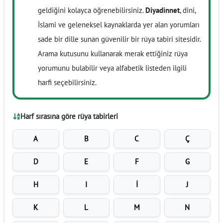
geldiğini kolayca öğrenebilirsiniz.
Diyadinnet
, dini,
İslami ve geleneksel kaynaklarda yer alan yorumları
sade bir dille sunan güvenilir bir rüya tabiri sitesidir.
Arama kutusunu kullanarak merak ettiğiniz rüya
yorumunu bulabilir veya alfabetik listeden ilgili
harfi seçebilirsiniz.
Harf sırasına göre rüya tabirleri
A
B
C
Ç
D
E
F
G
H
I
İ
J
K
L
M
N