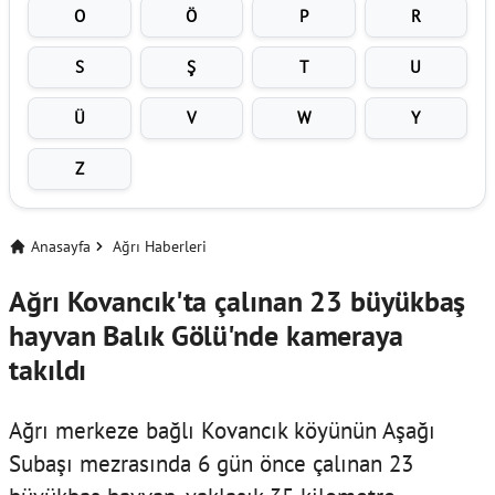
O
Ö
P
R
S
Ş
T
U
Ü
V
W
Y
Z
Anasayfa
Ağrı Haberleri
Ağrı Kovancık'ta çalınan 23 büyükbaş
hayvan Balık Gölü'nde kameraya
takıldı
Ağrı merkeze bağlı Kovancık köyünün Aşağı
Subaşı mezrasında 6 gün önce çalınan 23