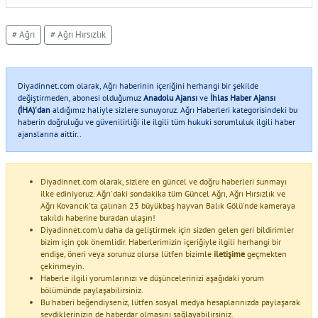
# Ağrı
# Ağrı Hırsızlık
Diyadinnet.com olarak, Ağrı haberinin içeriğini herhangi bir şekilde
değiştirmeden, abonesi olduğumuz
Anadolu Ajansı
ve
İhlas Haber Ajansı
(İHA)'dan
aldığımız haliyle sizlere sunuyoruz. Ağrı Haberleri kategorisindeki bu
haberin doğruluğu ve güvenilirliği ile ilgili tüm hukuki sorumluluk ilgili haber
ajanslarına aittir..
Diyadinnet.com olarak, sizlere en güncel ve doğru haberleri sunmayı
ilke ediniyoruz. Ağrı'daki sondakika tüm Güncel Ağrı, Ağrı Hırsızlık ve
Ağrı Kovancık'ta çalınan 23 büyükbaş hayvan Balık Gölü'nde kameraya
takıldı haberine buradan ulaşın!
Diyadinnet.com'u daha da geliştirmek için sizden gelen geri bildirimler
bizim için çok önemlidir. Haberlerimizin içeriğiyle ilgili herhangi bir
endişe, öneri veya sorunuz olursa lütfen bizimle
iletişime
geçmekten
çekinmeyin.
Haberle ilgili yorumlarınızı ve düşüncelerinizi aşağıdaki yorum
bölümünde paylaşabilirsiniz.
Bu haberi beğendiyseniz, lütfen sosyal medya hesaplarınızda paylaşarak
sevdiklerinizin de haberdar olmasını sağlayabilirsiniz.