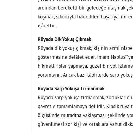
ardından bereketli bir geleceğe ulaşmak şekl
koşmak, sıkıntıyla hak edilen başarıya, imr
işârettir.
Rüyada Dik Yokuş Çıkmak
Rüyada dik yokuş çıkmak, kişinin azmi nispe
göstermesine delâlet eder. İmam Nablusî'ye
hikmetli işler yapmaya, güzel bir yol izlem
yorumlanır. Ancak bazı tâbirlerde sarp yokuş,
Rüyada Sarp Yokuşa Tırmanmak
Rüyada sarp yokuşa tırmanmak, zorlukların ü
gayretle tamamlamaya delildir. Klasik rüya tâ
ölçüsünde muradına yaklaşması şeklinde yoru
güvenilmesi zor kişi ve ortaklara yahut dikka