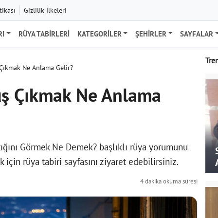
tikası
Gizlilik İlkeleri
RI
RÜYA TABIRLERI
KATEGORILER
ŞEHIRLER
SAYFALAR
Tre
Çıkmak Ne Anlama Gelir?
uş Çıkmak Ne Anlama
tığını Görmek Ne Demek? başlıklı rüya yorumunu
ek için
rüya tabiri
sayfasını ziyaret edebilirsiniz.
4 dakika okuma süresi