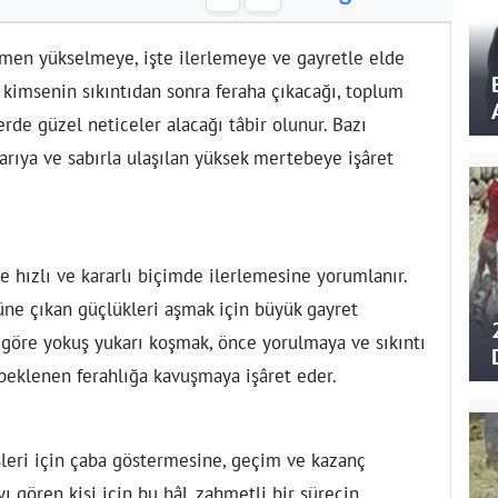
ğmen yükselmeye, işte ilerlemeye ve gayretle elde
 kimsenin sıkıntıdan sonra feraha çıkacağı, toplum
erde güzel neticeler alacağı tâbir olunur. Bazı
rıya ve sabırla ulaşılan yüksek mertebeye işâret
e hızlı ve kararlı biçimde ilerlemesine yorumlanır.
üne çıkan güçlükleri aşmak için büyük gayret
e göre yokuş yukarı koşmak, önce yorulmaya ve sıkıntı
beklenen ferahlığa kavuşmaya işâret eder.
şleri için çaba göstermesine, geçim ve kazanç
 gören kişi için bu hâl, zahmetli bir sürecin