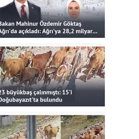
Bakan Mahinur Özdemir Göktaş
Ağrı'da açıkladı: Ağrı'ya 28,2 milyar
liralık yatırım ve destek sağlandı
23 büyükbaş çalınmıştı: 15'i
Doğubayazıt'ta bulundu