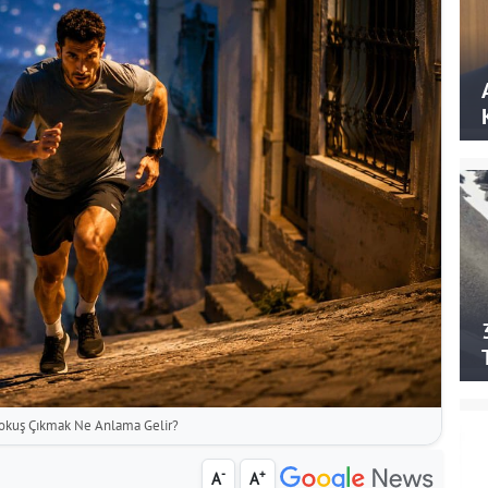
okuş Çıkmak Ne Anlama Gelir?
-
+
A
A