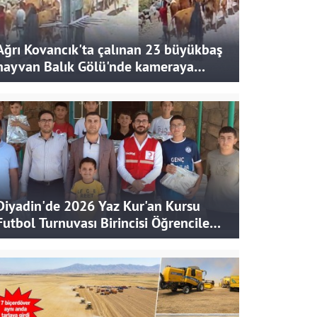
Ağrı Kovancık'ta çalınan 23 büyükbaş
hayvan Balık Gölü'nde kameraya
takıldı
Diyadin'de 2026 Yaz Kur'an Kursu
Futbol Turnuvası Birincisi Öğrencilere
Hediye