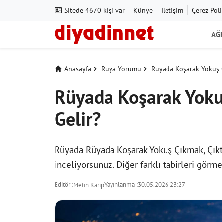
Sitede 4670 kişi var
Künye
İletişim
Çerez Poli
AĞ
Anasayfa
Rüya Yorumu
Rüyada Koşarak Yokuş 
Rüyada Koşarak Yok
Gelir?
Rüyada Rüyada Koşarak Yokuş Çıkmak, Çık
inceliyorsunuz. Diğer farklı tabirleri görm
Editör :
Yayınlanma :
30.05.2026 23:27
Metin Karip