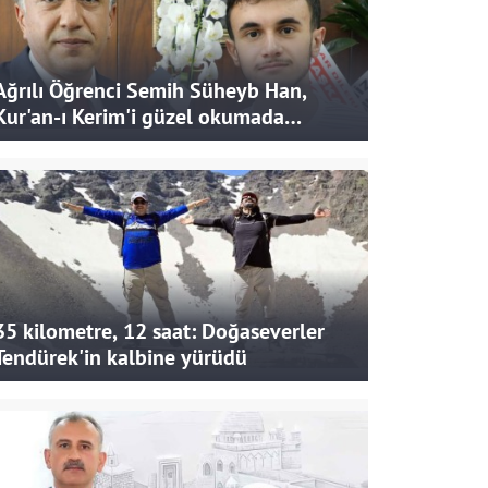
Ağrılı Öğrenci Semih Süheyb Han,
Kur'an-ı Kerim'i güzel okumada
Türkiye ikincisi oldu
35 kilometre, 12 saat: Doğaseverler
Tendürek'in kalbine yürüdü