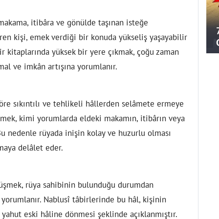
makama, itibâra ve gönülde taşınan isteğe
en kişi, emek verdiği bir konuda yükseliş yaşayabilir
âbir kitaplarında yüksek bir yere çıkmak, çoğu zaman
al ve imkân artışına yorumlanır.
öre sıkıntılı ve tehlikeli hâllerden selâmete ermeye
inmek, kimi yorumlarda eldeki makamın, itibârın veya
Bu nedenle rüyada inişin kolay ve huzurlu olması
maya delâlet eder.
düşmek, rüya sahibinin bulunduğu durumdan
orumlanır. Nablusî tâbirlerinde bu hâl, kişinin
 yahut eski hâline dönmesi şeklinde açıklanmıştır.