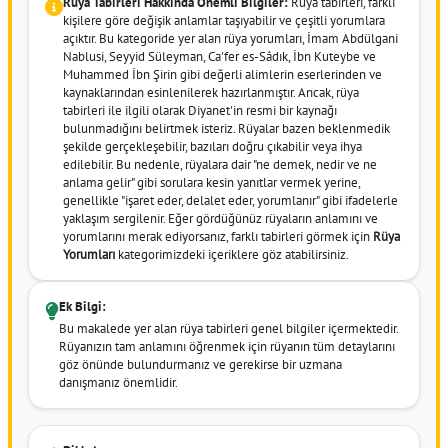
Rüya Tabirleri Hakkında Önemli Bilgiler:
Rüya tabirleri, farklı
kişilere göre değişik anlamlar taşıyabilir ve çeşitli yorumlara
açıktır. Bu kategoride yer alan rüya yorumları, İmam Abdülgani
Nablusi, Seyyid Süleyman, Ca'fer es-Sâdık, İbn Kuteybe ve
Muhammed İbn Şirin gibi değerli alimlerin eserlerinden ve
kaynaklarından esinlenilerek hazırlanmıştır. Ancak, rüya
tabirleri ile ilgili olarak Diyanet'in resmi bir kaynağı
bulunmadığını belirtmek isteriz. Rüyalar bazen beklenmedik
şekilde gerçekleşebilir, bazıları doğru çıkabilir veya ihya
edilebilir. Bu nedenle, rüyalara dair "ne demek, nedir ve ne
anlama gelir" gibi sorulara kesin yanıtlar vermek yerine,
genellikle "işaret eder, delalet eder, yorumlanır" gibi ifadelerle
yaklaşım sergilenir. Eğer gördüğünüz rüyaların anlamını ve
yorumlarını merak ediyorsanız, farklı tabirleri görmek için
Rüya
Yorumları
kategorimizdeki içeriklere göz atabilirsiniz.
Ek Bilgi:
Bu makalede yer alan rüya tabirleri genel bilgiler içermektedir.
Rüyanızın tam anlamını öğrenmek için rüyanın tüm detaylarını
göz önünde bulundurmanız ve gerekirse bir uzmana
danışmanız önemlidir.