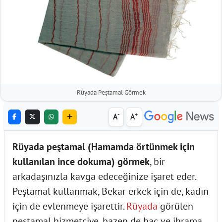
Rüyada Peştamal Görmek
-
+
A
A
Rüyada peştamal (Hamamda örtünmek için
kullanılan ince dokuma) görmek
, bir
arkadaşınızla kavga edeceğinize işaret eder.
Peştamal kullanmak, Bekar erkek için de, kadın
için de evlenmeye işarettir.
Rüyada
görülen
peştamal hizmetçiye, bazen de hac ve ihrama