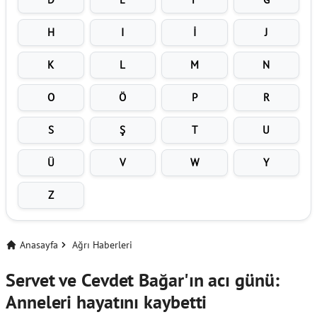
H
I
İ
J
K
L
M
N
O
Ö
P
R
S
Ş
T
U
Ü
V
W
Y
Z
Anasayfa
Ağrı Haberleri
Servet ve Cevdet Bağar'ın acı günü:
Anneleri hayatını kaybetti