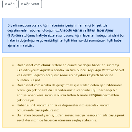
# Ağrı
# Ağrı Vefat
Diyadinnet.com olarak, Ağrı haberinin içeriğini herhangi bir şekilde
değiştirmeden, abonesi olduğumuz
Anadolu Ajansı
ve
İhlas Haber Ajansı
(İHA)'dan
aldığımız haliyle sizlere sunuyoruz. Ağrı Haberleri kategorisindeki bu
haberin doğruluğu ve güvenilirliği ile ilgili tüm hukuki sorumluluk ilgili haber
ajanslarına aittir..
Diyadinnet.com olarak, sizlere en güncel ve doğru haberleri sunmayı
ilke ediniyoruz. Ağrı'daki sondakika tüm Güncel Ağrı, Ağrı Vefat ve Servet
ve Cevdet Bağar'ın acı günü: Anneleri hayatını kaybetti haberine
buradan ulaşın!
Diyadinnet.com'u daha da geliştirmek için sizden gelen geri bildirimler
bizim için çok önemlidir. Haberlerimizin içeriğiyle ilgili herhangi bir
endişe, öneri veya sorunuz olursa lütfen bizimle
iletişime
geçmekten
çekinmeyin.
Haberle ilgili yorumlarınızı ve düşüncelerinizi aşağıdaki yorum
bölümünde paylaşabilirsiniz.
Bu haberi beğendiyseniz, lütfen sosyal medya hesaplarınızda paylaşarak
sevdiklerinizin de haberdar olmasını sağlayabilirsiniz.