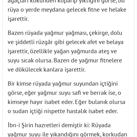
ağaçları kökünden koparıp yıktığını görse, bu
rüya o yerde meydana gelecek fitne ve helake
işarettir.
Bazen rüyada yağmur yağması, çekirge, dolu
ve şiddetli rüzgâr gibi gelecek afet ve belaya
işarettir, özellikle yağan yağmurda ateş ve
suyu sıcak olursa. Bazen de yağmur fitnelere
ve dökülecek kanlara işarettir.
Bir kimse rüyada yağmur suyundan içtiğini
görse, eğer yağmur suyu safi ve berrak ise, o
kimseye hayır isabet eder. Eğer bulanık olursa
o sudan içtiği nispette hastalık isabet eder.
İbn-i Şirin hazretleri demiştir ki: Rüyada
yağmur suyu ile yıkandığını görmek, korkudan