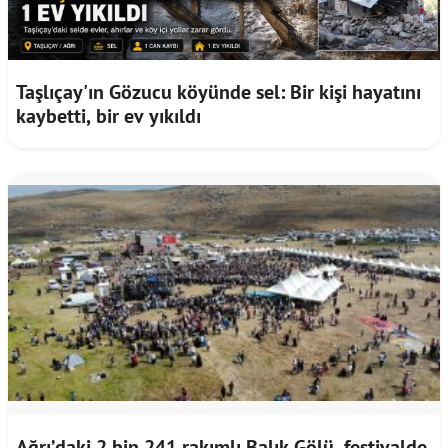
Taşlıçay'ın Gözucu köyünde sel: Bir kişi hayatını
kaybetti, bir ev yıkıldı
Ağrı’daki 2 bin 241 rakımlı Balık Gölü, festivalde