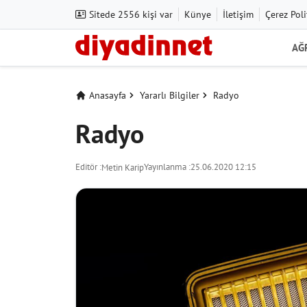
Sitede 2556 kişi var
Künye
İletişim
Çerez Poli
AĞ
Anasayfa
Yararlı Bilgiler
Radyo
Radyo
Editör :
Yayınlanma :
25.06.2020 12:15
Metin Karip