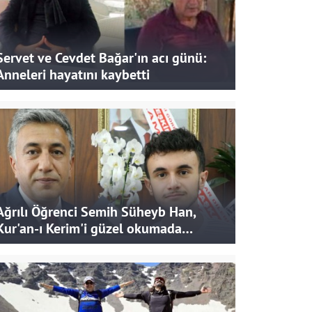
Servet ve Cevdet Bağar'ın acı günü:
Anneleri hayatını kaybetti
Ağrılı Öğrenci Semih Süheyb Han,
Kur'an-ı Kerim'i güzel okumada
Türkiye ikincisi oldu