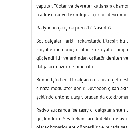
yaptılar. Tüpler ve devreler kullanarak bamba
icadı ise radyo teknolojisi için bir devrim o
Radyonun çalışma prensibi Nasıldır?
Ses dalgaları farklı frekanslarda titreşir; bu
sinyallerine dönüştürülür. Bu sinyaller ampl
güçlendirilir ve ardından osilatör denilen ve
dalgaların üzerine bindirilir.
Bunun için her iki dalganın üst üste gelme
cihaza modülatör denir. Devreden çıkan akım 
şeklinde antene ulaşır, oradan da elektroman
Radyo alıcısında ise taşıyıcı dalgalar anten t
güçlendirilir.Ses frekansları dedektörde ayrı
olarak hoparlörlere gönderilir ve burada ses