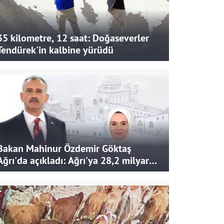
35 kilometre, 12 saat: Doğaseverler
Tendürek'in kalbine yürüdü
Bakan Mahinur Özdemir Göktaş
Ağrı'da açıkladı: Ağrı'ya 28,2 milyar
liralık yatırım ve destek sağlandı