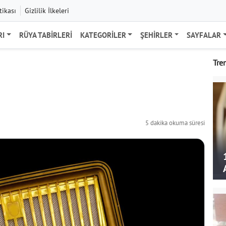
tikası
Gizlilik İlkeleri
RI
RÜYA TABIRLERI
KATEGORILER
ŞEHIRLER
SAYFALAR
Tre
5 dakika okuma süresi