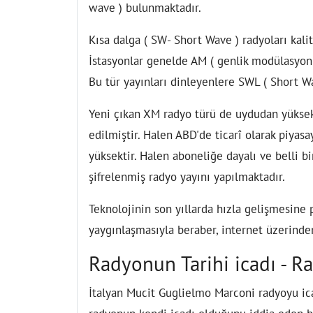
wave ) bulunmaktadır.
Kısa dalga ( SW- Short Wave ) radyoları kali
İstasyonlar genelde AM ( genlik modülasyonu
Bu tür yayınları dinleyenlere SWL ( Short Wa
Yeni çıkan XM radyo türü de uydudan yüksek 
edilmiştir. Halen ABD'de ticarî olarak piyas
yüksektir. Halen aboneliğe dayalı ve belli bi
şifrelenmiş radyo yayını yapılmaktadır.
Teknolojinin son yıllarda hızla gelişmesine 
yaygınlaşmasıyla beraber, internet üzerinden
Radyonun Tarihi icadı - Ra
İtalyan Mucit Guglielmo Marconi radyoyu icat