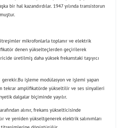
şka bir hal kazandırdılar. 1947 yılında transistorun
lmuştur.
 titreşimler mikrofonlarla toplanır ve elektrik
ifikatör denen yükselteçlerden geçirilerek
ricide üretilmiş daha yüksek frekanstaki taşıyıcı
si gerekir.Bu işleme modülasyon ve işlemi yapan
tekrar amplifikatörde yükseltilir ve ses sinyalleri
yetik dalgalar biçiminde yayılır.
arafından alınır, frekans yükselticisinde
lır ve yeniden yükseltgenerek elektrik salınımları
 titreşimlerine dönüştürülür.