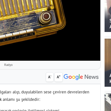
Radyo
-
+
A
A
lgaları alıp, duyulabilen sese çeviren devrelerden
k anlamı şu şekildedir:
anarak seslerin iletilmesi sistemi.