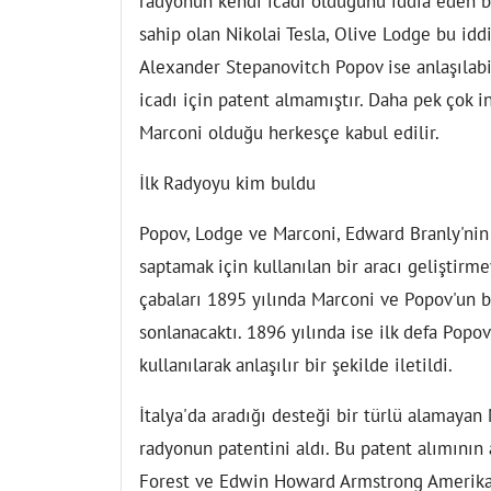
radyonun kendi icadı olduğunu iddia eden bir
sahip olan Nikolai Tesla, Olive Lodge bu iddi
Alexander Stepanovitch Popov ise anlaşılabi
icadı için patent almamıştır. Daha pek çok in
Marconi olduğu herkesçe kabul edilir.
İlk Radyoyu kim buldu
Popov, Lodge ve Marconi, Edward Branly'nin 
saptamak için kullanılan bir aracı geliştirme
çabaları 1895 yılında Marconi ve Popov'un bi
sonlanacaktı. 1896 yılında ise ilk defa Popo
kullanılarak anlaşılır bir şekilde iletildi.
İtalya'da aradığı desteği bir türlü alamayan
radyonun patentini aldı. Bu patent alımının 
Forest ve Edwin Howard Armstrong Amerika'd