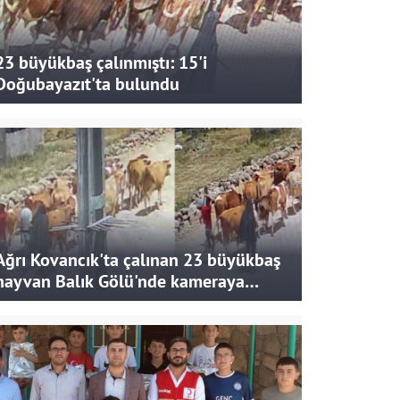
23 büyükbaş çalınmıştı: 15'i
Doğubayazıt'ta bulundu
Ağrı Kovancık'ta çalınan 23 büyükbaş
hayvan Balık Gölü'nde kameraya
takıldı