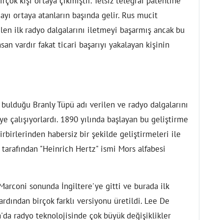
çok kişi ortaya çıkmıştır. Telsiz telegraf patentine
ayı ortaya atanların başında gelir. Rus mucit
len ilk radyo dalgalarını iletmeyi başarmış ancak bu
san vardır fakat ticari başarıyı yakalayan kişinin
bulduğu Branly Tüpü adı verilen ve radyo dalgalarını
ye çalışıyorlardı. 1890 yılında başlayan bu geliştirme
rbirlerinden habersiz bir şekilde geliştirmeleri ile
v tarafından "Heinrich Hertz" ismi Mors alfabesi
 Marconi sonunda İngiltere'ye gitti ve burada ilk
ardından birçok farklı versiyonu üretildi. Lee De
a radyo teknolojisinde çok büyük değişiklikler