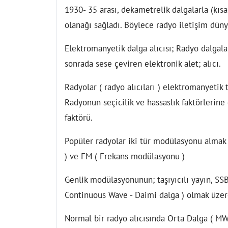
1930- 35 arası, dekametrelik dalgalarla (kıs
olanağı sağladı. Böylece radyo iletişim düny
Elektromanyetik dalga alıcısı; Radyo dalga
sonrada sese çeviren elektronik alet; alıcı.
Radyolar ( radyo alıcıları ) elektromanyetik t
Radyonun seçicilik ve hassaslık faktörlerin
faktörü.
Popüler radyolar iki tür modülasyonu almak
) ve FM ( Frekans modülasyonu )
Genlik modülasyonunun; taşıyıcılı yayın, SSB
Continuous Wave - Daimi dalga ) olmak üzere
Normal bir radyo alıcısında Orta Dalga ( M