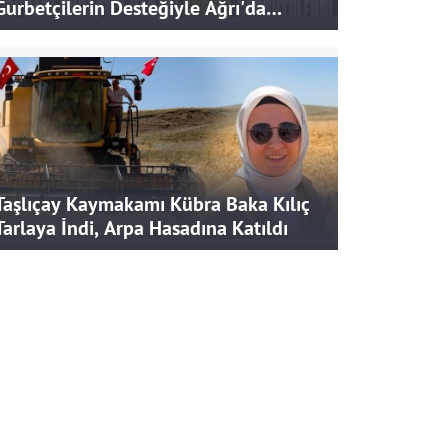
Gurbetçilerin Desteğiyle Ağrı'da
Bereketli Hasat
Taşlıçay Kaymakamı Kübra Baka Kılıç
Tarlaya İndi, Arpa Hasadına Katıldı