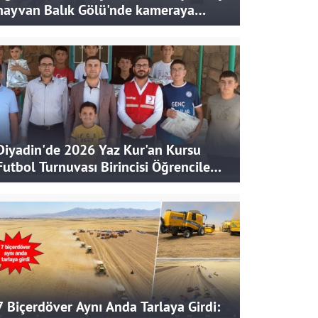
hayvan Balık Gölü'nde kameraya
takıldı
Diyadin'de 2026 Yaz Kur'an Kursu
Futbol Turnuvası Birincisi Öğrencilere
Hediye
7 Biçerdöver Aynı Anda Tarlaya Girdi: