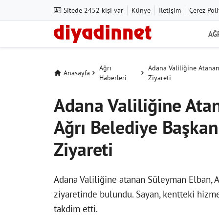
Sitede 2452 kişi var
Künye
İletişim
Çerez Poli
AĞ
Ağrı
Adana Valiliğine Atana
Anasayfa
Haberleri
Ziyareti
Adana Valiliğine At
Ağrı Belediye Başkan
Ziyareti
Adana Valiliğine atanan Süleyman Elban, A
ziyaretinde bulundu. Sayan, kentteki hizm
takdim etti.