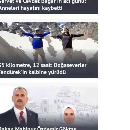
Servet ve Cevdet Bağar'ın acı günü:
Anneleri hayatını kaybetti
35 kilometre, 12 saat: Doğaseverler
Tendürek'in kalbine yürüdü
Bakan Mahinur Özdemir Göktaş