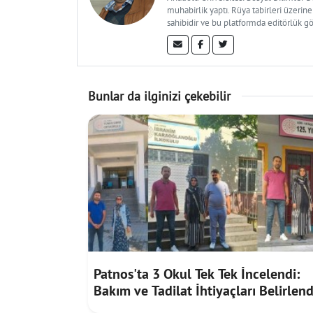
muhabirlik yaptı. Rüya tabirleri üzerine
sahibidir ve bu platformda editörlük g
Bunlar da ilginizi çekebilir
Patnos'ta 3 Okul Tek Tek İncelendi:
Bakım ve Tadilat İhtiyaçları Belirlend