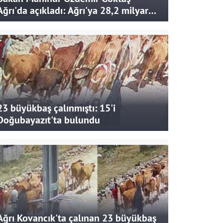
Ağrı'da açıkladı: Ağrı'ya 28,2 milyar
liralık yatırım ve destek sağlandı
23 büyükbaş çalınmıştı: 15'i
Doğubayazıt'ta bulundu
Ağrı Kovancık'ta çalınan 23 büyükbaş