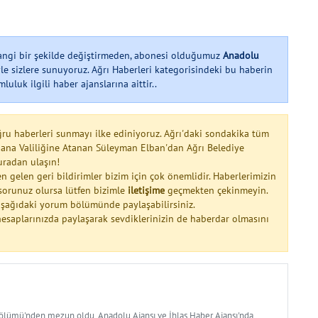
hangi bir şekilde değiştirmeden, abonesi olduğumuz
Anadolu
le sizlere sunuyoruz. Ağrı Haberleri kategorisindeki bu haberin
uluk ilgili haber ajanslarına aittir..
ğru haberleri sunmayı ilke ediniyoruz. Ağrı'daki sondakika tüm
dana Valiliğine Atanan Süleyman Elban'dan Ağrı Belediye
uradan ulaşın!
n gelen geri bildirimler bizim için çok önemlidir. Haberlerimizin
a sorunuz olursa lütfen bizimle
iletişime
geçmekten çekinmeyin.
 aşağıdaki yorum bölümünde paylaşabilirsiniz.
esaplarınızda paylaşarak sevdiklerinizin de haberdar olmasını
Bölümü'nden mezun oldu. Anadolu Ajansı ve İhlas Haber Ajansı'nda