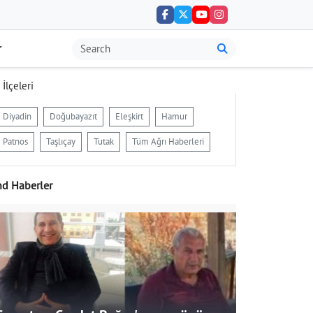
 İlçeleri
Diyadin
Doğubayazıt
Eleşkirt
Hamur
Patnos
Taşlıçay
Tutak
Tüm Ağrı Haberleri
nd Haberler