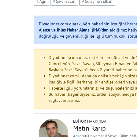
# Ağrı
# Savcı Sayan
# Süleyman Elban
Diyadinnet.com olarak, Ağrı haberinin içeriğini her
Ajansı
ve
İhlas Haber Ajansı (İHA)'dan
aldığımız haliy
doğruluğu ve güvenilirliği ile ilgili tüm hukuki soruml
Diyadinnet.com olarak, sizlere en güncel ve do
Güncel Ağrı, Savcı Sayan, Süleyman Elban ve A
Başkanı Savcı Sayan'a Veda Ziyareti haberine b
Diyadinnet.com'u daha da geliştirmek için sizde
içeriğiyle ilgili herhangi bir endişe, öneri vey
Haberle ilgili yorumlarınızı ve düşüncelerinizi
Bu haberi beğendiyseniz, lütfen sosyal medya h
sağlayabilirsiniz.
EDITÖR HAKKINDA
Metin Karip
Anadolu Üniversitesi Sosyal Bilimler 