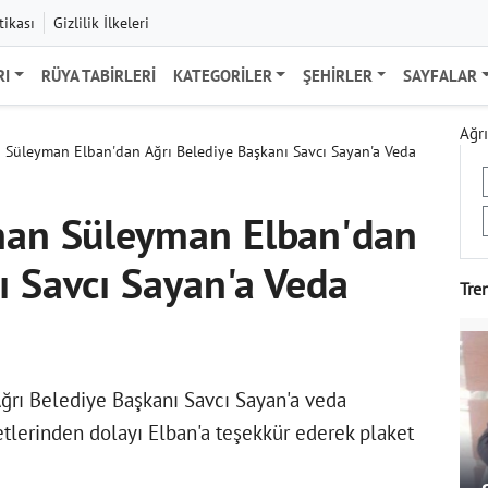
tikası
Gizlilik İlkeleri
RI
RÜYA TABIRLERI
KATEGORILER
ŞEHIRLER
SAYFALAR
Ağrı
n Süleyman Elban'dan Ağrı Belediye Başkanı Savcı Sayan'a Veda
anan Süleyman Elban'dan
ı Savcı Sayan'a Veda
Tre
ğrı Belediye Başkanı Savcı Sayan'a veda
etlerinden dolayı Elban'a teşekkür ederek plaket