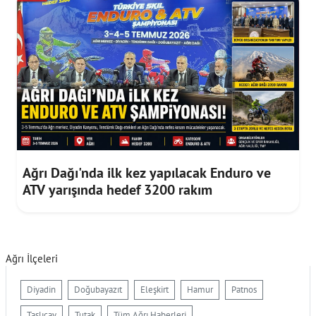
Ağrı Dağı'nda ilk kez yapılacak Enduro ve
ATV yarışında hedef 3200 rakım
Ağrı İlçeleri
Diyadin
Doğubayazıt
Eleşkirt
Hamur
Patnos
Taşlıçay
Tutak
Tüm Ağrı Haberleri