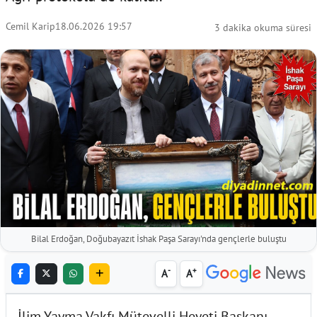
Cemil Karip
18.06.2026 19:57
3 dakika okuma süresi
Bilal Erdoğan, Doğubayazıt İshak Paşa Sarayı'nda gençlerle buluştu
-
+
A
A
İlim Yayma Vakfı Mütevelli Heyeti Başkanı