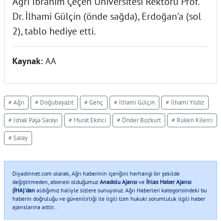
Ağrı İbrahim Çeçen Üniversitesi Rektörü Prof.
Dr. İlhami Gülçin (önde sağda), Erdoğan'a (sol
2), tablo hediye etti.
Kaynak:
AA
# Ağrı
# Doğubayazıt
# Genç
# İlhami Gülçin
# İlhami Yıldız
# İshak Paşa Sarayı
# Murat Ekinci
# Önder Bozkurt
# Ruken Kilerci
# Saray
Diyadinnet.com olarak, Ağrı haberinin içeriğini herhangi bir şekilde
değiştirmeden, abonesi olduğumuz
Anadolu Ajansı
ve
İhlas Haber Ajansı
(İHA)'dan
aldığımız haliyle sizlere sunuyoruz. Ağrı Haberleri kategorisindeki bu
haberin doğruluğu ve güvenilirliği ile ilgili tüm hukuki sorumluluk ilgili haber
ajanslarına aittir..