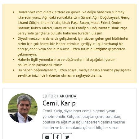
Diyadinnet.com olarak, sizlere en güncel ve doğru haberleri sunmayı
ilke ediniyoruz. Ağrı'daki sondakika tüm Güncel Ağrı, Doğubayazıt, Genç,
İlhami Gülçin, İlhami Yıldız, İshak Paşa Sarayı, Murat Ekinci, Önder
Bozkurt, Ruken Kilerci, Saray ve Bilal Erdoğan, Doğubayazıt İshak Paşa
Sarayı'nda gençlerle buluştu haberine buradan ulaşın!
Diyadinnet.com'u daha da geliştirmek için sizden gelen geri bildirimler
bizim için çok önemlidir. Haberlerimizin içeriğiyle ilgili herhangi bir
endişe, öneri veya sorunuz olursa lütfen bizimle
iletişime
geçmekten
çekinmeyin.
Haberle ilgili yorumlarınızı ve düşüncelerinizi aşağıdaki yorum
bölümünde paylaşabilirsiniz.
Bu haberi beğendiyseniz, lütfen sosyal medya hesaplarınızda paylaşarak
sevdiklerinizin de haberdar olmasını sağlayabilirsiniz.
EDITÖR HAKKINDA
Cemil Karip
Cemil Karip, diyadinnet.com'un genel yayın
yönetmenidir. Bölgesel olaylar, çevre sorunları,
politika ve eğitimle ilgili haberleri derinlemesine
inceler ve bu konularda güncel bilgiler sunar.