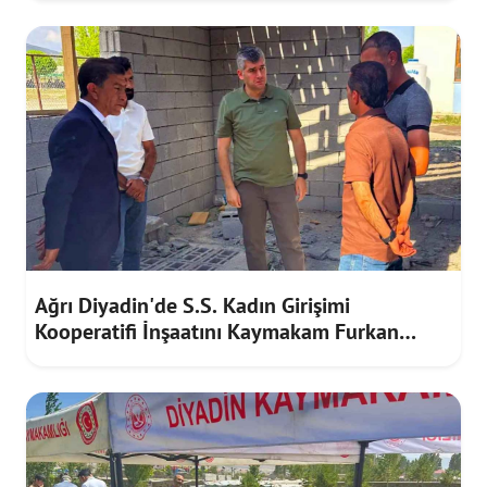
Ağrı Diyadin'de S.S. Kadın Girişimi
Kooperatifi İnşaatını Kaymakam Furkan
Korkusuz İnceledi