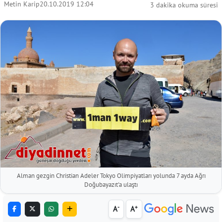
Metin Karip
20.10.2019 12:04
3 dakika okuma süresi
Alman gezgin Christian Adeler Tokyo Olimpiyatları yolunda 7 ayda Ağrı
Doğubayazıt'a ulaştı
-
+
A
A