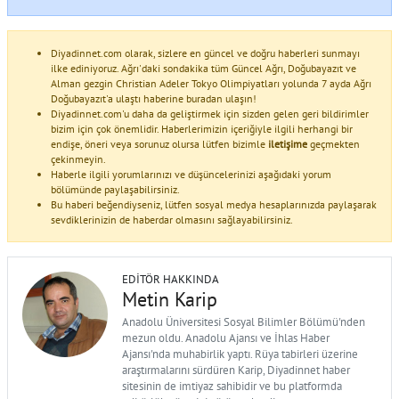
Diyadinnet.com olarak, sizlere en güncel ve doğru haberleri sunmayı
ilke ediniyoruz. Ağrı'daki sondakika tüm Güncel Ağrı, Doğubayazıt ve
Alman gezgin Christian Adeler Tokyo Olimpiyatları yolunda 7 ayda Ağrı
Doğubayazıt'a ulaştı haberine buradan ulaşın!
Diyadinnet.com'u daha da geliştirmek için sizden gelen geri bildirimler
bizim için çok önemlidir. Haberlerimizin içeriğiyle ilgili herhangi bir
endişe, öneri veya sorunuz olursa lütfen bizimle
iletişime
geçmekten
çekinmeyin.
Haberle ilgili yorumlarınızı ve düşüncelerinizi aşağıdaki yorum
bölümünde paylaşabilirsiniz.
Bu haberi beğendiyseniz, lütfen sosyal medya hesaplarınızda paylaşarak
sevdiklerinizin de haberdar olmasını sağlayabilirsiniz.
EDITÖR HAKKINDA
Metin Karip
Anadolu Üniversitesi Sosyal Bilimler Bölümü'nden
mezun oldu. Anadolu Ajansı ve İhlas Haber
Ajansı'nda muhabirlik yaptı. Rüya tabirleri üzerine
araştırmalarını sürdüren Karip, Diyadinnet haber
sitesinin de imtiyaz sahibidir ve bu platformda