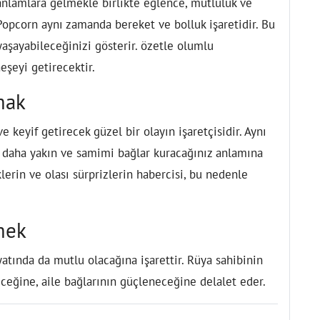
anlamlara gelmekle birlikte eğlence, mutluluk ve
 Popcorn aynı zamanda bereket ve bolluk işaretidir. Bu
aşayabileceğinizi gösterir. özetle olumlu
eşeyi getirecektir.
mak
ve keyif getirecek güzel bir olayın işaretçisidir. Aynı
e daha yakın ve samimi bağlar kuracağınız anlamına
lerin ve olası sürprizlerin habercisi, bu nedenle
mek
ayatında da mutlu olacağına işarettir. Rüya sahibinin
eceğine, aile bağlarının güçleneceğine delalet eder.