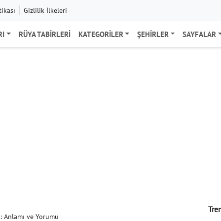
tikası
Gizlilik İlkeleri
RI
RÜYA TABIRLERI
KATEGORILER
ŞEHIRLER
SAYFALAR
Tre
k: Anlamı ve Yorumu