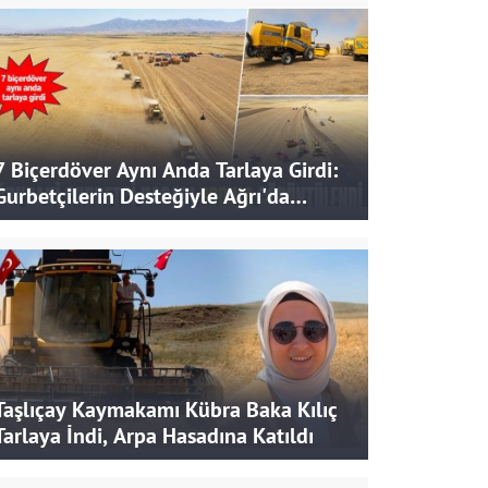
7 Biçerdöver Aynı Anda Tarlaya Girdi:
Gurbetçilerin Desteğiyle Ağrı'da
Bereketli Hasat
Taşlıçay Kaymakamı Kübra Baka Kılıç
Tarlaya İndi, Arpa Hasadına Katıldı