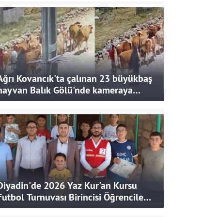
Ağrı Kovancık'ta çalınan 23 büyükbaş
hayvan Balık Gölü'nde kameraya
takıldı
Diyadin'de 2026 Yaz Kur'an Kursu
Futbol Turnuvası Birincisi Öğrencilere
Hediye