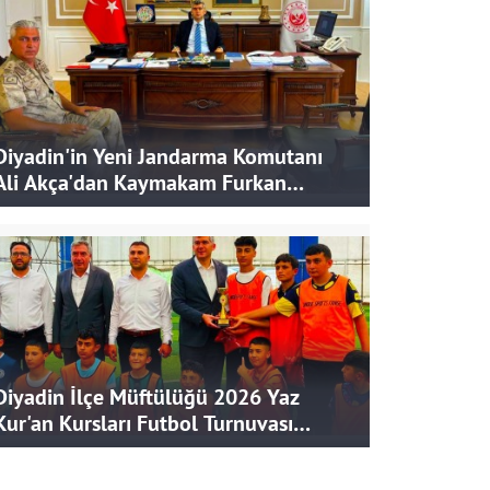
Diyadin'in Yeni Jandarma Komutanı
Ali Akça'dan Kaymakam Furkan
Korkusuz'a Ziyaret
Diyadin İlçe Müftülüğü 2026 Yaz
Kur'an Kursları Futbol Turnuvası
Tamamlandı