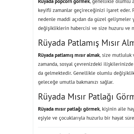
Rüyada popcorn görmek
, genellikle olumlu 
keyifli zamanlar geçireceğinizi işaret eder.
nedenle maddi açıdan da güzel gelişmeler y
değişikliklerin habercisi ve size huzuru ve n
Rüyada Patlamış Mısır Al
Rüyada patlamış mısır almak
, size mutluluk 
zamanda, sosyal çevrenizdeki ilişkilerinizd
da gelmektedir. Genellikle olumlu değişiklik
geleceğe umutla bakmanızı sağlar.
Rüyada Mısır Patlağı Gör
Rüyada mısır patlağı görmek
, kişinin aile h
eşiyle ve çocuklarıyla huzurlu bir hayat sür