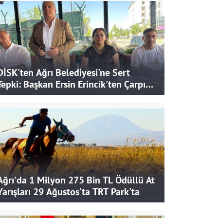
DİSK'ten Ağrı Belediyesi'ne Sert
Tepki: Başkan Ersin Erincik'ten Çarpıcı
İddialar
Ağrı'da 1 Milyon 275 Bin TL Ödüllü At
Yarışları 29 Ağustos'ta TRT Park'ta