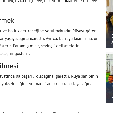
i görmek, rızka erişmeye, mal ve menfaat elde etmeye
örmek
t ve bolluk getireceğine yorulmaktadır. Rüyayı gören
ar yaşayacağına işarettir. Ayrıca, bu rüya kişinin huzur
sterir. Patlamış mısır, sevinçli gelişmelerin
acağını gösterir.
ilmesi
hayatında da başarılı olacağına işarettir. Rüya sahibinin
nde yükseleceğine ve maddi anlamda rahatlayacağına