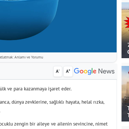
atlatmak: Anlamı ve Yorumu
-
+
A
A
mülk ve para kazanmaya işaret eder.
zanca, dünya zevklerine, sağlıklı hayata, helal rızka,
.
çocuklu zengin bir aileye ve ailenin sevincine, nimet