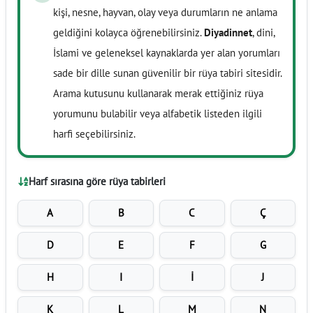
kişi, nesne, hayvan, olay veya durumların ne anlama
geldiğini kolayca öğrenebilirsiniz.
Diyadinnet
, dini,
İslami ve geleneksel kaynaklarda yer alan yorumları
sade bir dille sunan güvenilir bir rüya tabiri sitesidir.
Arama kutusunu kullanarak merak ettiğiniz rüya
yorumunu bulabilir veya alfabetik listeden ilgili
harfi seçebilirsiniz.
Harf sırasına göre rüya tabirleri
A
B
C
Ç
D
E
F
G
H
I
İ
J
K
L
M
N