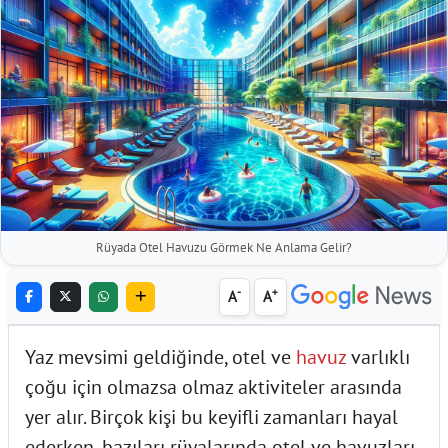
Rüyada Otel Havuzu Görmek Ne Anlama Gelir?
-
+
A
A
Yaz mevsimi geldiğinde, otel ve
havuz
varlıklı
çoğu için olmazsa olmaz aktiviteler arasında
yer alır. Birçok kişi bu keyifli zamanları hayal
ederken, bazıları rüyalarında otel ve havuzları