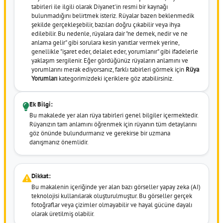
tabirleri ile ilgili olarak Diyanet'in resmi bir kaynağı
bulunmadığını belirtmek isteriz. Rüyalar bazen beklenmedik
şekilde gerçekleşebilir, bazıları doğru çıkabilir veya ihya
edilebilir. Bu nedenle, rüyalara dair "ne demek, nedir ve ne
anlama gelir" gibi sorulara kesin yanıtlar vermek yerine,
genellikle "işaret eder, delalet eder, yorumlanır" gibi ifadelerle
yaklaşım sergilenir. Eğer gördüğünüz rüyaların anlamını ve
yorumlarını merak ediyorsanız, farklı tabirleri görmek için
Rüya
Yorumları
kategorimizdeki içeriklere göz atabilirsiniz.
Ek Bilgi:
Bu makalede yer alan rüya tabirleri genel bilgiler içermektedir.
Rüyanızın tam anlamını öğrenmek için rüyanın tüm detaylarını
göz önünde bulundurmanız ve gerekirse bir uzmana
danışmanız önemlidir.
Dikkat:
Bu makalenin içeriğinde yer alan bazı görseller yapay zeka (AI)
teknolojisi kullanılarak oluşturulmuştur. Bu görseller gerçek
fotoğraflar veya çizimler olmayabilir ve hayal gücüne dayalı
olarak üretilmiş olabilir.