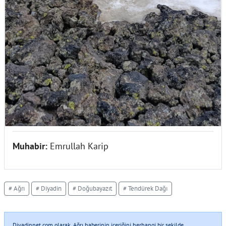
Muhabir:
Emrullah Karip
# Ağrı
# Diyadin
# Doğubayazıt
# Tendürek Dağı
Diyadinnet.com olarak, Ağrı haberinin içeriğini herhangi bir şekilde