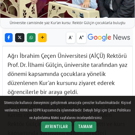
Üniversite camisinde yaz Kur'an kursu: Rektör Gülçin çocuklarla buluştu
-
+
A
A
Ağrı İbrahim Çeçen Üniversitesi (AİÇÜ) Rektörü
Prof. Dr. İlhami Gülçin, üniversite tarafından yaz
dönemi kapsamında çocuklara yönelik
düzenlenen Kur'an kursunu ziyaret ederek
öğrencilerle bir araya geldi.
Sitemizde kullanıcı deneyimini geliştirmek amacıyla çerezler kullanılmaktadır. Kişisel
Nurettin Atmaca Üniversite Camii'nde Kur'an-ı
verileriniz KVKK ve GDPR kapsamında işlenmektedir. Detaylı bilgi için Çerez Politikası
Kerim eğitimi alan çocukları ziyaret eden
ve Aydınlatma Metni sayfalarını inceleyebilirsiniz.
Rektör Gülçin, öğrencilerle sohbet etti ve kurs
AYRINTILAR
TAMAM
kapsamında yürütülen eğitim süreçleri