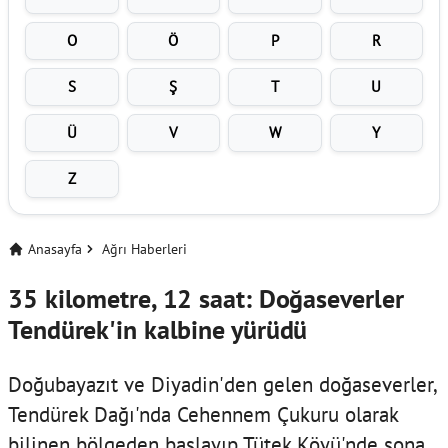
O
Ö
P
R
S
Ş
T
U
Ü
V
W
Y
Z
Anasayfa
Ağrı Haberleri
35 kilometre, 12 saat: Doğaseverler
Tendürek'in kalbine yürüdü
Doğubayazıt ve Diyadin'den gelen doğaseverler,
Tendürek Dağı'nda Cehennem Çukuru olarak
bilinen bölgeden başlayıp Tütek Köyü'nde sona