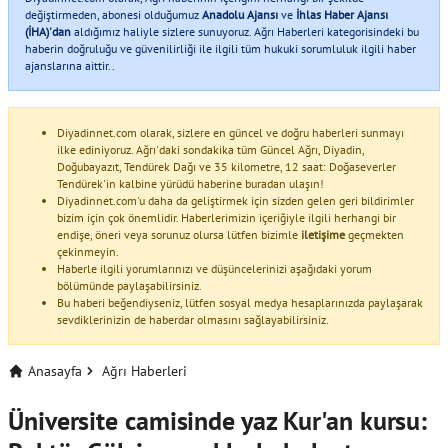
değiştirmeden, abonesi olduğumuz
Anadolu Ajansı
ve
İhlas Haber Ajansı
(İHA)'dan
aldığımız haliyle sizlere sunuyoruz. Ağrı Haberleri kategorisindeki bu
haberin doğruluğu ve güvenilirliği ile ilgili tüm hukuki sorumluluk ilgili haber
ajanslarına aittir..
Diyadinnet.com olarak, sizlere en güncel ve doğru haberleri sunmayı
ilke ediniyoruz. Ağrı'daki sondakika tüm Güncel Ağrı, Diyadin,
Doğubayazıt, Tendürek Dağı ve 35 kilometre, 12 saat: Doğaseverler
Tendürek'in kalbine yürüdü haberine buradan ulaşın!
Diyadinnet.com'u daha da geliştirmek için sizden gelen geri bildirimler
bizim için çok önemlidir. Haberlerimizin içeriğiyle ilgili herhangi bir
endişe, öneri veya sorunuz olursa lütfen bizimle
iletişime
geçmekten
çekinmeyin.
Haberle ilgili yorumlarınızı ve düşüncelerinizi aşağıdaki yorum
bölümünde paylaşabilirsiniz.
Bu haberi beğendiyseniz, lütfen sosyal medya hesaplarınızda paylaşarak
sevdiklerinizin de haberdar olmasını sağlayabilirsiniz.
Anasayfa
Ağrı Haberleri
Üniversite camisinde yaz Kur'an kursu: