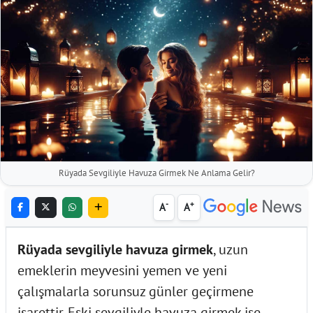
Rüyada Sevgiliyle Havuza Girmek Ne Anlama Gelir?
-
+
A
A
Rüyada sevgiliyle havuza girmek
, uzun
emeklerin meyvesini yemen ve yeni
çalışmalarla sorunsuz günler geçirmene
işarettir. Eski sevgiliyle havuza girmek ise