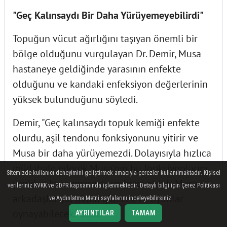
"Geç Kalınsaydı Bir Daha Yürüyemeyebilirdi"
Topuğun vücut ağırlığını taşıyan önemli bir
bölge olduğunu vurgulayan Dr. Demir, Musa
hastaneye geldiğinde yarasının enfekte
olduğunu ve kandaki enfeksiyon değerlerinin
yüksek bulunduğunu söyledi.
Demir, "Geç kalınsaydı topuk kemiği enfekte
olurdu, aşil tendonu fonksiyonunu yitirir ve
Musa bir daha yürüyemezdi. Dolayısıyla hızlıca
müdahale ederek Musa'nın bu fonksiyonlarını
Sitemizde kullanıcı deneyimini geliştirmek amacıyla çerezler kullanılmaktadır. Kişisel
yeniden kazanmasına yardımcı olduk. Musa
verileriniz KVKK ve GDPR kapsamında işlenmektedir. Detaylı bilgi için Çerez Politikası
arkadaşlarıyla okula gidecek ve oyunlar
ve Aydınlatma Metni sayfalarını inceleyebilirsiniz.
oynayabilecek." dedi.
AYRINTILAR
TAMAM