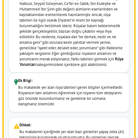
Nablusi, Seyyid Süleyman, Ca'fer es-Sâdık, İbn Kuteybe ve
Muhammed İbn Şirin gibi değerli alimlerin eserlerinden ve
kaynaklarından esinlenilerek hazırlanmıştır. Ancak, rüya
tabirleri ile ilgili olarak Diyanet'in resmi bir kaynağı
bulunmadığını belirtmek isteriz. Rüyalar bazen beklenmedik
şekilde gerçekleşebilir, bazıları doğru çıkabilir veya ihya
edilebilir. Bu nedenle, rüyalara dair "ne demek, nedir ve ne
anlama gelir" gibi sorulara kesin yanıtlar vermek yerine,
genellikle "işaret eder, delalet eder, yorumlanır" gibi ifadelerle
yaklaşım sergilenir. Eğer gördüğünüz rüyaların anlamını ve
yorumlarını merak ediyorsanız, farklı tabirleri görmek için
Rüya
Yorumları
kategorimizdeki içeriklere göz atabilirsiniz.
Ek Bilgi:
Bu makalede yer alan rüya tabirleri genel bilgiler içermektedir.
Rüyanızın tam anlamını öğrenmek için rüyanın tüm detaylarını
göz önünde bulundurmanız ve gerekirse bir uzmana
danışmanız önemlidir.
Dikkat:
Bu makalenin içeriğinde yer alan bazı görseller yapay zeka (AI)
teknolojisi kullanılarak oluşturulmuştur. Bu görseller gerçek