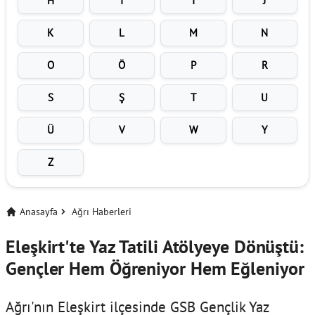
H
I
İ
J
K
L
M
N
O
Ö
P
R
S
Ş
T
U
Ü
V
W
Y
Z
Anasayfa
Ağrı Haberleri
Eleşkirt'te Yaz Tatili Atölyeye Dönüştü:
Gençler Hem Öğreniyor Hem Eğleniyor
Ağrı'nın Eleşkirt ilçesinde GSB Gençlik Yaz