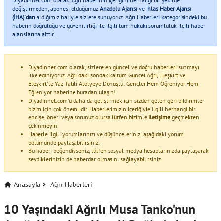
Diyadinnet.com olarak, Ağrı haberinin içeriğini herhangi bir şekilde
değiştirmeden, abonesi olduğumuz
Anadolu Ajansı
ve
İhlas Haber Ajansı
(İHA)'dan
aldığımız haliyle sizlere sunuyoruz. Ağrı Haberleri kategorisindeki bu
haberin doğruluğu ve güvenilirliği ile ilgili tüm hukuki sorumluluk ilgili haber
ajanslarına aittir..
Diyadinnet.com olarak, sizlere en güncel ve doğru haberleri sunmayı
ilke ediniyoruz. Ağrı'daki sondakika tüm Güncel Ağrı, Eleşkirt ve
Eleşkirt'te Yaz Tatili Atölyeye Dönüştü: Gençler Hem Öğreniyor Hem
Eğleniyor haberine buradan ulaşın!
Diyadinnet.com'u daha da geliştirmek için sizden gelen geri bildirimler
bizim için çok önemlidir. Haberlerimizin içeriğiyle ilgili herhangi bir
endişe, öneri veya sorunuz olursa lütfen bizimle
iletişime
geçmekten
çekinmeyin.
Haberle ilgili yorumlarınızı ve düşüncelerinizi aşağıdaki yorum
bölümünde paylaşabilirsiniz.
Bu haberi beğendiyseniz, lütfen sosyal medya hesaplarınızda paylaşarak
sevdiklerinizin de haberdar olmasını sağlayabilirsiniz.
Anasayfa
Ağrı Haberleri
10 Yaşındaki Ağrılı Musa Tanko'nun