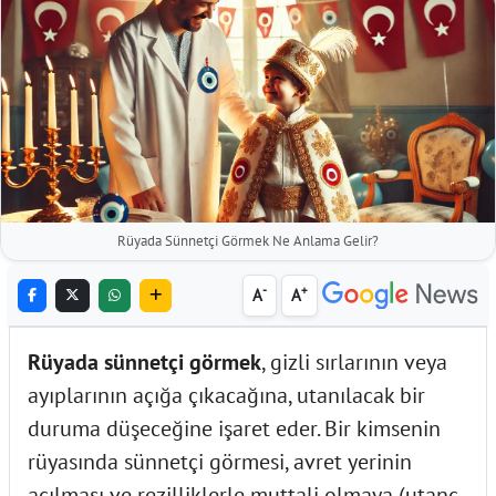
Rüyada Sünnetçi Görmek Ne Anlama Gelir?
-
+
A
A
Rüyada sünnetçi görmek
, gizli sırlarının veya
ayıplarının açığa çıkacağına, utanılacak bir
duruma düşeceğine işaret eder. Bir kimsenin
rüyasında sünnetçi görmesi, avret yerinin
açılması ve rezilliklerle muttali olmaya (utanç