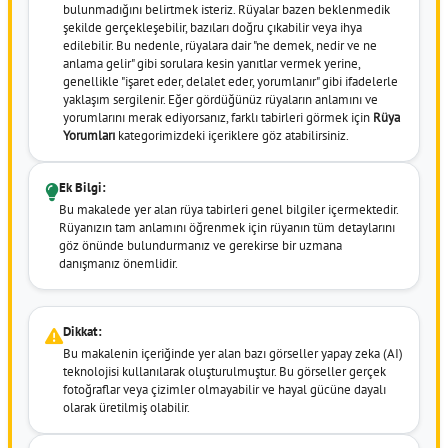
bulunmadığını belirtmek isteriz. Rüyalar bazen beklenmedik
şekilde gerçekleşebilir, bazıları doğru çıkabilir veya ihya
edilebilir. Bu nedenle, rüyalara dair "ne demek, nedir ve ne
anlama gelir" gibi sorulara kesin yanıtlar vermek yerine,
genellikle "işaret eder, delalet eder, yorumlanır" gibi ifadelerle
yaklaşım sergilenir. Eğer gördüğünüz rüyaların anlamını ve
yorumlarını merak ediyorsanız, farklı tabirleri görmek için
Rüya
Yorumları
kategorimizdeki içeriklere göz atabilirsiniz.
Ek Bilgi:
Bu makalede yer alan rüya tabirleri genel bilgiler içermektedir.
Rüyanızın tam anlamını öğrenmek için rüyanın tüm detaylarını
göz önünde bulundurmanız ve gerekirse bir uzmana
danışmanız önemlidir.
Dikkat:
Bu makalenin içeriğinde yer alan bazı görseller yapay zeka (AI)
teknolojisi kullanılarak oluşturulmuştur. Bu görseller gerçek
fotoğraflar veya çizimler olmayabilir ve hayal gücüne dayalı
olarak üretilmiş olabilir.