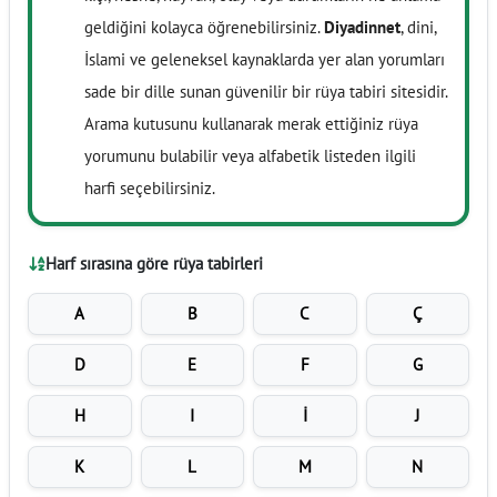
geldiğini kolayca öğrenebilirsiniz.
Diyadinnet
, dini,
İslami ve geleneksel kaynaklarda yer alan yorumları
sade bir dille sunan güvenilir bir rüya tabiri sitesidir.
Arama kutusunu kullanarak merak ettiğiniz rüya
yorumunu bulabilir veya alfabetik listeden ilgili
harfi seçebilirsiniz.
Harf sırasına göre rüya tabirleri
A
B
C
Ç
D
E
F
G
H
I
İ
J
K
L
M
N