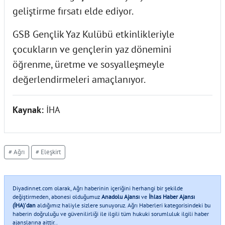
geliştirme fırsatı elde ediyor.
GSB Gençlik Yaz Kulübü etkinlikleriyle
çocukların ve gençlerin yaz dönemini
öğrenme, üretme ve sosyalleşmeyle
değerlendirmeleri amaçlanıyor.
Kaynak:
İHA
# Ağrı
# Eleşkirt
Diyadinnet.com olarak, Ağrı haberinin içeriğini herhangi bir şekilde
değiştirmeden, abonesi olduğumuz
Anadolu Ajansı
ve
İhlas Haber Ajansı
(İHA)'dan
aldığımız haliyle sizlere sunuyoruz. Ağrı Haberleri kategorisindeki bu
haberin doğruluğu ve güvenilirliği ile ilgili tüm hukuki sorumluluk ilgili haber
ajanslarına aittir..