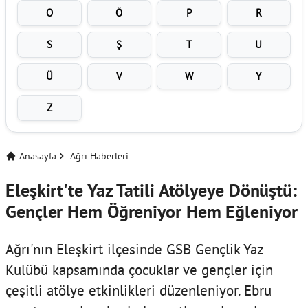
O
Ö
P
R
S
Ş
T
U
Ü
V
W
Y
Z
Anasayfa
Ağrı Haberleri
Eleşkirt'te Yaz Tatili Atölyeye Dönüştü:
Gençler Hem Öğreniyor Hem Eğleniyor
Ağrı'nın Eleşkirt ilçesinde GSB Gençlik Yaz
Kulübü kapsamında çocuklar ve gençler için
çeşitli atölye etkinlikleri düzenleniyor. Ebru