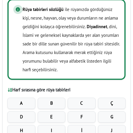
Rüya tabirleri sözlüğü
ile rüyanızda gördüğünüz
kişi, nesne, hayvan, olay veya durumların ne anlama
geldiğini kolayca öğrenebilirsiniz.
Diyadinnet
, dini,
İslami ve geleneksel kaynaklarda yer alan yorumları
sade bir dille sunan güvenilir bir rüya tabiri sitesidir.
Arama kutusunu kullanarak merak ettiğiniz rüya
yorumunu bulabilir veya alfabetik listeden ilgili
harfi seçebilirsiniz.
Harf sırasına göre rüya tabirleri
A
B
C
Ç
D
E
F
G
H
I
İ
J