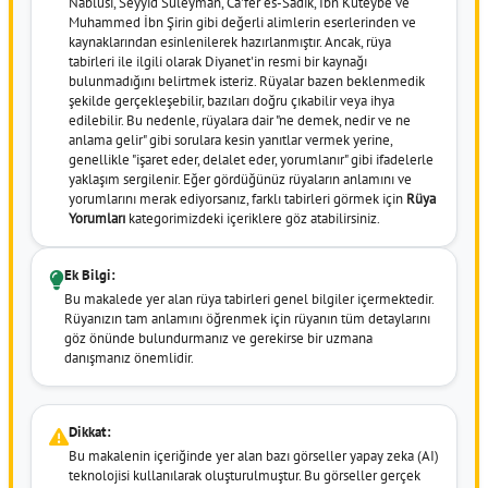
Nablusi, Seyyid Süleyman, Ca'fer es-Sâdık, İbn Kuteybe ve
Muhammed İbn Şirin gibi değerli alimlerin eserlerinden ve
kaynaklarından esinlenilerek hazırlanmıştır. Ancak, rüya
tabirleri ile ilgili olarak Diyanet'in resmi bir kaynağı
bulunmadığını belirtmek isteriz. Rüyalar bazen beklenmedik
şekilde gerçekleşebilir, bazıları doğru çıkabilir veya ihya
edilebilir. Bu nedenle, rüyalara dair "ne demek, nedir ve ne
anlama gelir" gibi sorulara kesin yanıtlar vermek yerine,
genellikle "işaret eder, delalet eder, yorumlanır" gibi ifadelerle
yaklaşım sergilenir. Eğer gördüğünüz rüyaların anlamını ve
yorumlarını merak ediyorsanız, farklı tabirleri görmek için
Rüya
Yorumları
kategorimizdeki içeriklere göz atabilirsiniz.
Ek Bilgi:
Bu makalede yer alan rüya tabirleri genel bilgiler içermektedir.
Rüyanızın tam anlamını öğrenmek için rüyanın tüm detaylarını
göz önünde bulundurmanız ve gerekirse bir uzmana
danışmanız önemlidir.
Dikkat:
Bu makalenin içeriğinde yer alan bazı görseller yapay zeka (AI)
teknolojisi kullanılarak oluşturulmuştur. Bu görseller gerçek