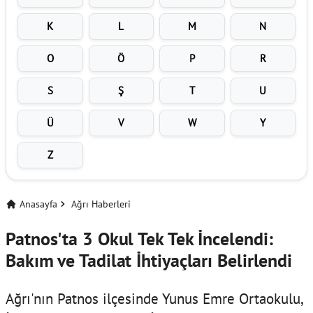
K
L
M
N
O
Ö
P
R
S
Ş
T
U
Ü
V
W
Y
Z
Anasayfa
Ağrı Haberleri
Patnos'ta 3 Okul Tek Tek İncelendi:
Bakım ve Tadilat İhtiyaçları Belirlendi
Ağrı'nın Patnos ilçesinde Yunus Emre Ortaokulu,