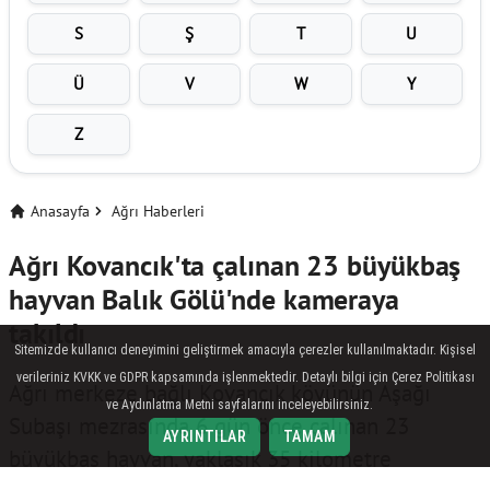
S
Ş
T
U
Ü
V
W
Y
Z
Anasayfa
Ağrı Haberleri
Ağrı Kovancık'ta çalınan 23 büyükbaş
hayvan Balık Gölü'nde kameraya
takıldı
Sitemizde kullanıcı deneyimini geliştirmek amacıyla çerezler kullanılmaktadır. Kişisel
verileriniz KVKK ve GDPR kapsamında işlenmektedir. Detaylı bilgi için Çerez Politikası
Ağrı merkeze bağlı Kovancık köyünün Aşağı
ve Aydınlatma Metni sayfalarını inceleyebilirsiniz.
Subaşı mezrasında 6 gün önce çalınan 23
AYRINTILAR
TAMAM
büyükbaş hayvan, yaklaşık 35 kilometre