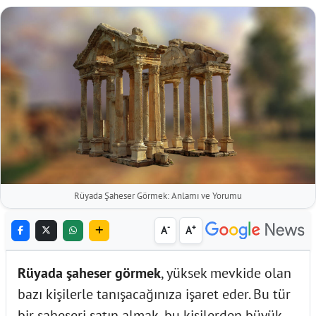
Rüyada Şaheser Görmek: Anlamı ve Yorumu
-
+
A
A
Rüyada şaheser görmek
, yüksek mevkide olan
bazı kişilerle tanışacağınıza işaret eder. Bu tür
bir şaheseri satın almak, bu kişilerden büyük