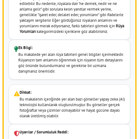
edilebilir. Bu nedenle, rüyalara dair "ne demek, nedir ve ne
anlama gelir" gibi sorulara kesin yanıtlar vermek yerine,
genellikle "işaret eder, delalet eder, yorumlanır" gibi ifadelerle
yaklaşım sergilenir. Eğer gördüğünüz rüyaların anlamını ve
yorumlarını merak ediyorsanız, farklı tabirleri görmek için
Rüya
Yorumları
kategorimizdeki içeriklere göz atabilirsiniz.
Ek Bilgi:
Bu makalede yer alan rüya tabirleri genel bilgiler içermektedir.
Rüyanızın tam anlamını öğrenmek için rüyanın tüm detaylarını
göz önünde bulundurmanız ve gerekirse bir uzmana
danışmanız önemlidir.
Dikkat:
Bu makalenin içeriğinde yer alan bazı görseller yapay zeka (AI)
teknolojisi kullanılarak oluşturulmuştur. Bu görseller gerçek
fotoğraflar veya çizimler olmayabilir ve hayal gücüne dayalı
olarak üretilmiş olabilir.
Uyarılar / Sorumluluk Reddi: