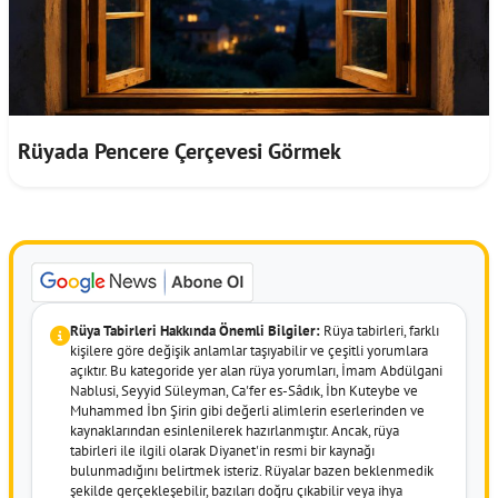
Rüyada Pencere Çerçevesi Görmek
Rüya Tabirleri Hakkında Önemli Bilgiler:
Rüya tabirleri, farklı
kişilere göre değişik anlamlar taşıyabilir ve çeşitli yorumlara
açıktır. Bu kategoride yer alan rüya yorumları, İmam Abdülgani
Nablusi, Seyyid Süleyman, Ca'fer es-Sâdık, İbn Kuteybe ve
Muhammed İbn Şirin gibi değerli alimlerin eserlerinden ve
kaynaklarından esinlenilerek hazırlanmıştır. Ancak, rüya
tabirleri ile ilgili olarak Diyanet'in resmi bir kaynağı
bulunmadığını belirtmek isteriz. Rüyalar bazen beklenmedik
şekilde gerçekleşebilir, bazıları doğru çıkabilir veya ihya