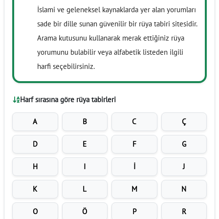
İslami ve geleneksel kaynaklarda yer alan yorumları
sade bir dille sunan güvenilir bir rüya tabiri sitesidir.
Arama kutusunu kullanarak merak ettiğiniz rüya
yorumunu bulabilir veya alfabetik listeden ilgili
harfi seçebilirsiniz.
Harf sırasına göre rüya tabirleri
A
B
C
Ç
D
E
F
G
H
I
İ
J
K
L
M
N
O
Ö
P
R